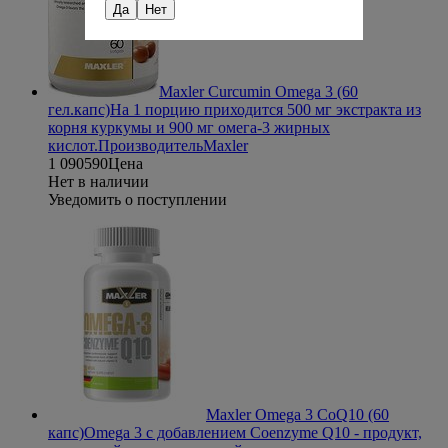
Да
Нет
Maxler Curcumin Omega 3 (60
гел.капс)
На 1 порцию приходится 500 мг экстракта из
корня куркумы и 900 мг омега-3 жирных
кислот.
Производитель
Maxler
1 090
590
Цена
Нет в наличии
Уведомить о поступлении
Maxler Omega 3 CoQ10 (60
капс)
Omega 3 с добавлением Coenzyme Q10 - продукт,