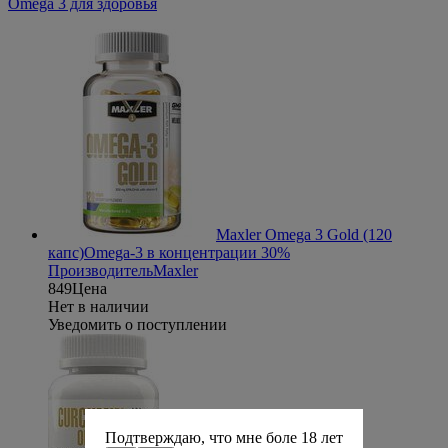
Omega 3 для здоровья
Maxler Omega 3 Gold (120
капс)
Omega-3 в концентрации 30%
Производитель
Maxler
849
Цена
Нет в наличии
Уведомить о поступлении
Подтверждаю, что мне боле 18 лет