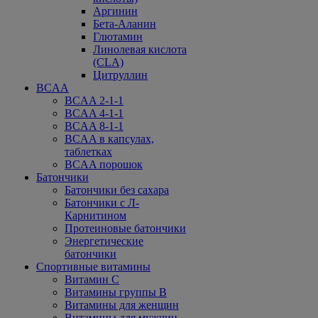
Аргинин
Бета-Аланин
Глютамин
Линолевая кислота
(CLA)
Цитруллин
BCAA
BCAA 2-1-1
BCAA 4-1-1
BCAA 8-1-1
BCAA в капсулах,
таблетках
BCAA порошок
Батончики
Батончики без сахара
Батончики с Л-
Карнитином
Протеиновые батончики
Энергетические
батончики
Спортивные витамины
Витамин С
Витамины группы В
Витамины для женщин
Витамины для мужчин