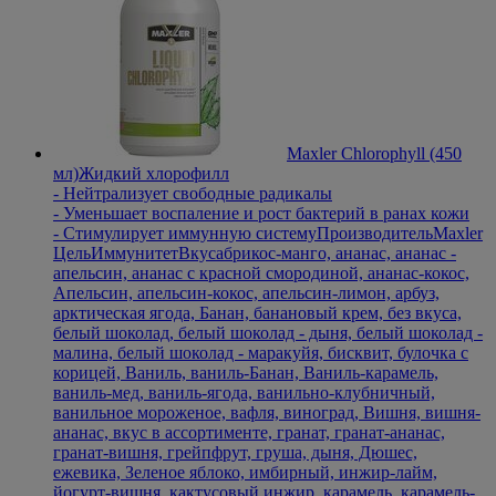
Maxler Chlorophyll (450
мл)
Жидкий хлорофилл
- Нейтрализует свободные радикалы
- Уменьшает воспаление и рост бактерий в ранах кожи
- Стимулирует иммунную систему
Производитель
Maxler
Цель
Иммунитет
Вкус
абрикос-манго, ананас, ананас -
апельсин, ананас с красной смородиной, ананас-кокос,
Апельсин, апельсин-кокос, апельсин-лимон, арбуз,
арктическая ягода, Банан, банановый крем, без вкуса,
белый шоколад, белый шоколад - дыня, белый шоколад -
малина, белый шоколад - маракуйя, бисквит, булочка с
корицей, Ваниль, ваниль-Банан, Ваниль-карамель,
ваниль-мед, ваниль-ягода, ванильно-клубничный,
ванильное мороженое, вафля, виноград, Вишня, вишня-
ананас, вкус в ассортименте, гранат, гранат-ананас,
гранат-вишня, грейпфрут, груша, дыня, Дюшес,
ежевика, Зеленое яблоко, имбирный, инжир-лайм,
йогурт-вишня, кактусовый инжир, карамель, карамель-