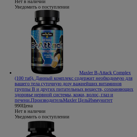
Нет в наличии
Уведомить о поступлении
Maxler B-Attack Complex
(100 таб)
. Данный комплекс содержит необходимую для
вашего тела суточную дозу важнейших витаминов
группы В и других питательных веществ, сохраняющих
здоровье нервной системы, кожи, волос, глаз и
печени.
Производитель
Maxler
Цель
Иммунитет
990
Цена
Нет в наличии
Уведомить о поступлении