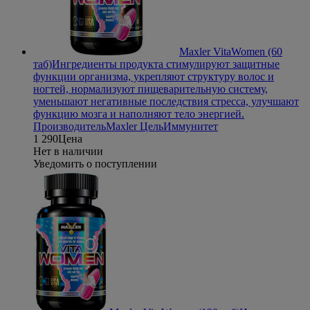
Maxler VitaWomen (60
таб)
Ингредиенты продукта стимулируют защитные
функции организма, укрепляют структуру волос и
ногтей, нормализуют пищеварительную систему,
уменьшают негативные последствия стресса, улучшают
функцию мозга и наполняют тело энергией.
Производитель
Maxler
Цель
Иммунитет
1 290
Цена
Нет в наличии
Уведомить о поступлении