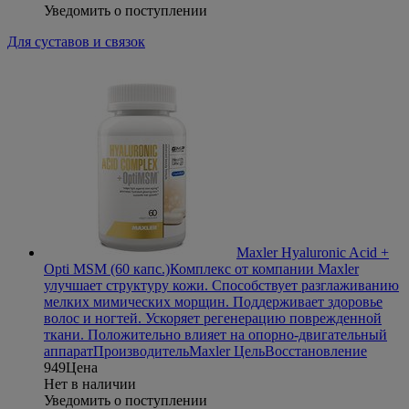
Уведомить о поступлении
Для суставов и связок
Maxler Hyaluronic Acid +
Opti MSM (60 капс.)
Комплекс от компании Maxler
улучшает структуру кожи. Способствует разглаживанию
мелких мимических морщин. Поддерживает здоровье
волос и ногтей. Ускоряет регенерацию поврежденной
ткани. Положительно влияет на опорно-двигательный
аппарат
Производитель
Maxler
Цель
Восстановление
949
Цена
Нет в наличии
Уведомить о поступлении