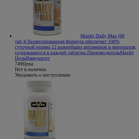
Maxler Daily Max (60
таб.)
Сбалансированная формула обеспечит 100%
суточной нормы 12 важнейших витаминов и минералов,
содержащихся в каждой таблетке.
Производитель
Maxler
Цель
Иммунитет
749
Цена
Нет в наличии
Уведомить о поступлении