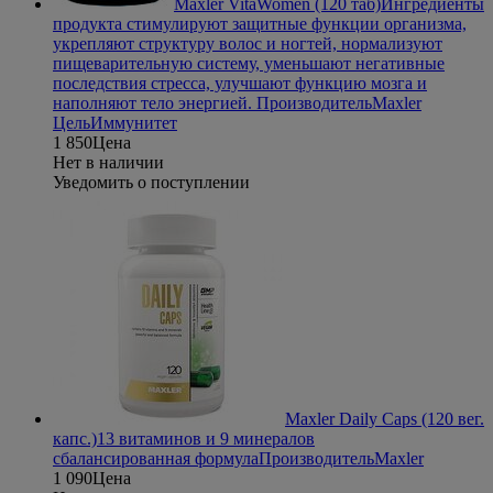
Maxler VitaWomen (120 таб)
Ингредиенты
продукта стимулируют защитные функции организма,
укрепляют структуру волос и ногтей, нормализуют
пищеварительную систему, уменьшают негативные
последствия стресса, улучшают функцию мозга и
наполняют тело энергией.
Производитель
Maxler
Цель
Иммунитет
1 850
Цена
Нет в наличии
Уведомить о поступлении
Maxler Daily Caps (120 вег.
капс.)
13 витаминов и 9 минералов
сбалансированная формула
Производитель
Maxler
1 090
Цена