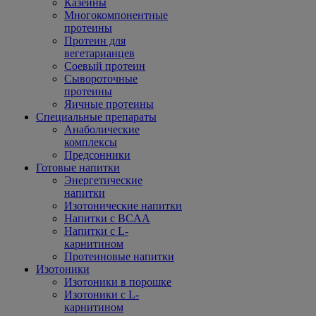
Казеины
Многокомпонентные
протеины
Протеин для
вегетарианцев
Соевый протеин
Сывороточные
протеины
Яичные протеины
Специальные препараты
Анаболические
комплексы
Предсонники
Готовые напитки
Энергетические
напитки
Изотонические напитки
Напитки с BCAA
Напитки с L-
карнитином
Протеиновые напитки
Изотоники
Изотоники в порошке
Изотоники с L-
карнитином