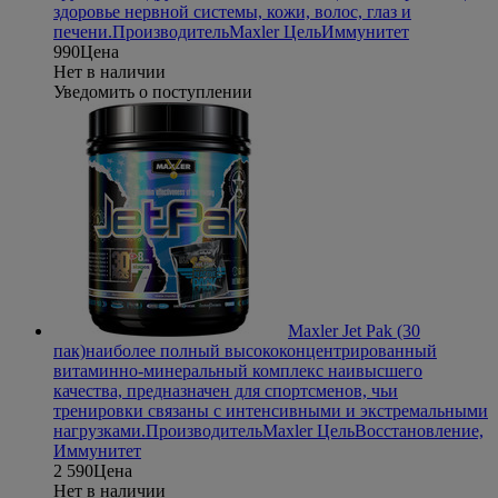
здоровье нервной системы, кожи, волос, глаз и
печени.
Производитель
Maxler
Цель
Иммунитет
990
Цена
Нет в наличии
Уведомить о поступлении
Maxler Jet Pak (30
пак)
наиболее полный высококонцентрированный
витаминно-минеральный комплекс наивысшего
качества, предназначен для спортсменов, чьи
тренировки связаны с интенсивными и экстремальными
нагрузками.
Производитель
Maxler
Цель
Восстановление,
Иммунитет
2 590
Цена
Нет в наличии