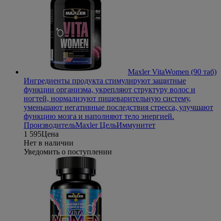
Maxler VitaWomen (90 таб)
Ингредиенты продукта стимулируют защитные
функции организма, укрепляют структуру волос и
ногтей, нормализуют пищеварительную систему,
уменьшают негативные последствия стресса, улучшают
функцию мозга и наполняют тело энергией.
Производитель
Maxler
Цель
Иммунитет
1 595
Цена
Нет в наличии
Уведомить о поступлении