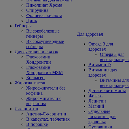
Пиколинат Хрома
Спирулина
Фолиевая кислота
Цинк
Гейнеры
Высокобелковые
Для здоровья
гейнеры
Высокоуглеводные
Omega 3 для
гейнеры
здоровья
Для суставов и связок
Omega 3 для
Глюкозамин
вегетарианцев
Хондроитин
Витамин D
Глюкозамин
Витамины для
Хондроитин MSM
здоровья
Коллаген
Витамины для
Жиросжигатели
вегетарианцев
Жиросжигатели без
Детские витамины
кофеина
Железо
Жиросжигатели с
Лецитин
кофеином
Магний
Л-карнитин
Отдельные
Ацетил-Л-карнитин
витамины для
В капсулах, таблетках
здоровья
В порошке
Суставники