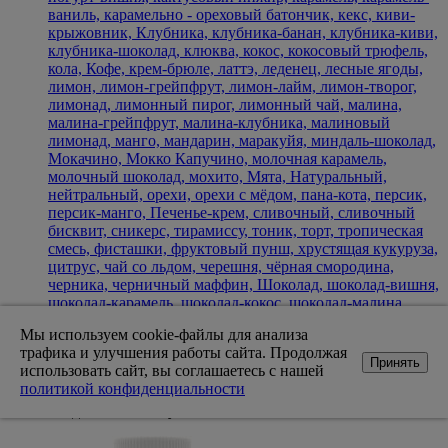
ваниль, карамельно - ореховый батончик, кекс, киви-
крыжовник, Клубника, клубника-банан, клубника-киви,
клубника-шоколад, клюква, кокос, кокосовый трюфель,
кола, Кофе, крем-брюле, латтэ, леденец, лесные ягоды,
лимон, лимон-грейпфрут, лимон-лайм, лимон-творог,
лимонад, лимонный пирог, лимонный чай, малина,
малина-грейпфрут, малина-клубника, малиновый
лимонад, манго, мандарин, маракуйя, миндаль-шоколад,
Мокачино, Мокко Капучино, молочная карамель,
молочный шоколад, мохито, Мята, Натуральный,
нейтральный, орехи, орехи с мёдом, пана-кота, персик,
персик-манго, Печенье-крем, сливочный, сливочный
бисквит, сникерс, тирамиссу, тоник, торт, тропическая
смесь, фисташки, фруктовый пунш, хрустящая кукуруза,
цитрус, чай со льдом, черешня, чёрная смородина,
черника, черничный маффин, Шоколад, шоколад-вишня,
шоколад-карамель, шоколад-кокос, шоколад-малина,
шоколад-мята, шоколадно-арахисовое масло,
Мы используем cookie-файлы для анализа
шоколадное печенье, шоколадный кекс, яблоко, яблоко с
трафика и улучшения работы сайта. Продолжая
корицей, яблоко-вишня, яблоко-груша, ягоды
Принять
использовать сайт, вы соглашаетесь с нашей
1 149
1 090
Цена
политикой конфиденциальности
Нет в наличии
Уведомить о поступлении