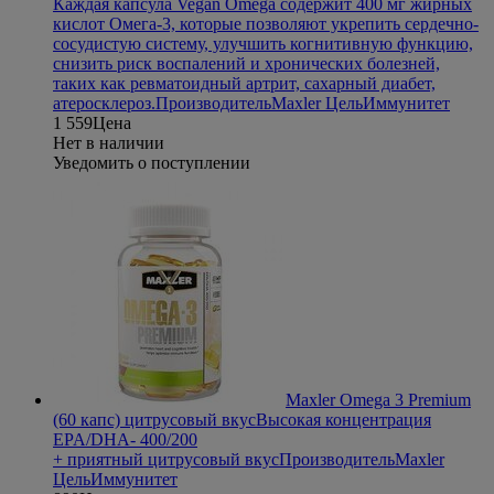
Каждая капсула Vegan Omega содержит 400 мг жирных
кислот Омега-3, которые позволяют укрепить сердечно-
сосудистую систему, улучшить когнитивную функцию,
снизить риск воспалений и хронических болезней,
таких как ревматоидный артрит, сахарный диабет,
атеросклероз.
Производитель
Maxler
Цель
Иммунитет
1 559
Цена
Нет в наличии
Уведомить о поступлении
Maxler Omega 3 Premium
(60 капс) цитрусовый вкус
Высокая концентрация
EPA/DHA- 400/200
+ приятный цитрусовый вкус
Производитель
Maxler
Цель
Иммунитет