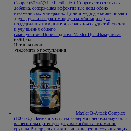
Cooper (60 таб)
Zinc Picolinate + Copper - это отличная
добавка, содержащая эффективные дозы обоих
незаменимых минералов. Цинк и медь уравновешивают
друг друга и создают мощную комбинацию для
поддержания иммунитета, сердечно-сосудистой системы
и улучшения общего
самочувствия.
Производитель
Maxler
Цель
Иммунитет
639
Цена
Нет в наличии
Уведомить о поступлении
Maxler B-Attack Complex
(100 таб)
. Данный комплекс содержит необходимую для
вашего тела суточную дозу важнейших витаминов
группы В и других питательных веществ, сохраняющих