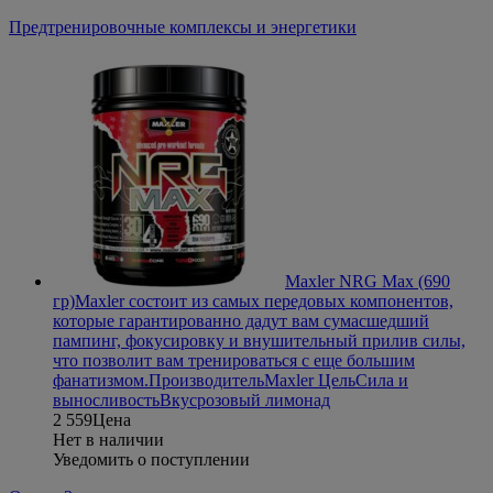
Предтренировочные комплексы и энергетики
Maxler NRG Max (690
гр)
Maxler состоит из самых передовых компонентов,
которые гарантированно дадут вам сумасшедший
пампинг, фокусировку и внушительный прилив силы,
что позволит вам тренироваться с еще большим
фанатизмом.
Производитель
Maxler
Цель
Сила и
выносливость
Вкус
розовый лимонад
2 559
Цена
Нет в наличии
Уведомить о поступлении