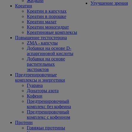
Жидкий
Улучшение зрения
Креатин
Креатин в капсулах
Креатин в порошке
Креатин малат
Креатин моногидрат
Креатиновые комплексы
Повышение тестостерона
ZMA - капсулы
Добавки на основе D-
аспаргиновой кислоты
Добавки на основе
растительных
экстрактов
Предтренировочные
комплексы и энергетики
Гуарана
Донаторы азота
Кофеин
Предтренировочный
комплекс без кофеина
Предтренировочный
комплекс с кофеином
Протеин
Говяжьи протеины