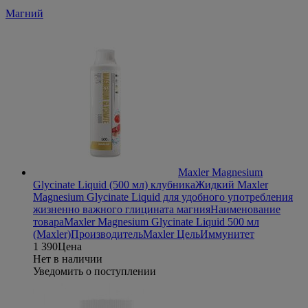
Магний
Maxler Magnesium
Glycinate Liquid (500 мл) клубника
Жидкий Maxler
Magnesium Glycinate Liquid для удобного употребления
жизненно важного глицината магния
Наименование
товара
Maxler Magnesium Glycinate Liquid 500 мл
(Maxler)
Производитель
Maxler
Цель
Иммунитет
1 390
Цена
Нет в наличии
Уведомить о поступлении