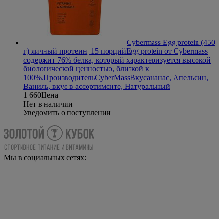
Cybermass Egg protein (450
г) яичный протеин, 15 порций
Egg protein от Cybermass
содержит 76% белка, который характеризуется высокой
биологической ценностью, близкой к
100%.
Производитель
CyberMass
Вкус
ананас, Апельсин,
Ваниль, вкус в ассортименте, Натуральный
1 660
Цена
Нет в наличии
Уведомить о поступлении
Мы в социальных сетях: