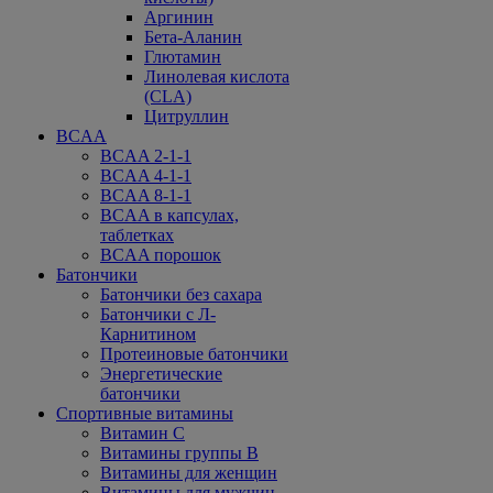
Аргинин
Бета-Аланин
Глютамин
Линолевая кислота
(CLA)
Цитруллин
BCAA
BCAA 2-1-1
BCAA 4-1-1
BCAA 8-1-1
BCAA в капсулах,
таблетках
BCAA порошок
Батончики
Батончики без сахара
Батончики с Л-
Карнитином
Протеиновые батончики
Энергетические
батончики
Спортивные витамины
Витамин С
Витамины группы В
Витамины для женщин
Витамины для мужчин