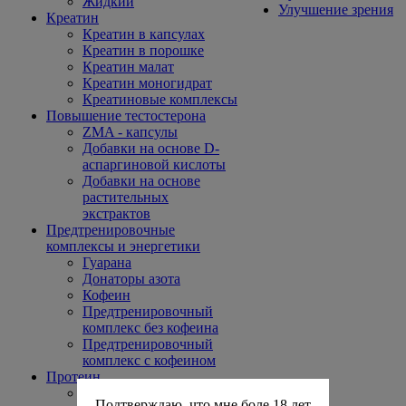
Жидкий
Улучшение зрения
Креатин
Креатин в капсулах
Креатин в порошке
Креатин малат
Креатин моногидрат
Креатиновые комплексы
Повышение тестостерона
ZMA - капсулы
Добавки на основе D-
аспаргиновой кислоты
Добавки на основе
растительных
экстрактов
Предтренировочные
комплексы и энергетики
Гуарана
Донаторы азота
Кофеин
Предтренировочный
комплекс без кофеина
Предтренировочный
комплекс с кофеином
Протеин
Говяжьи протеины
Подтверждаю, что мне боле 18 лет