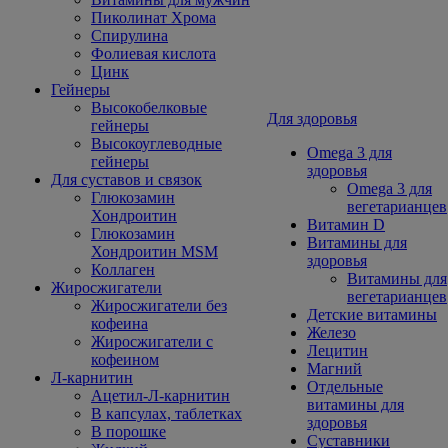
Пиколинат Хрома
Спирулина
Фолиевая кислота
Цинк
Гейнеры
Высокобелковые
Для здоровья
гейнеры
Высокоуглеводные
Omega 3 для
гейнеры
здоровья
Для суставов и связок
Omega 3 для
Глюкозамин
вегетарианцев
Хондроитин
Витамин D
Глюкозамин
Витамины для
Хондроитин MSM
здоровья
Коллаген
Витамины для
Жиросжигатели
вегетарианцев
Жиросжигатели без
Детские витамины
кофеина
Железо
Жиросжигатели с
Лецитин
кофеином
Магний
Л-карнитин
Отдельные
Ацетил-Л-карнитин
витамины для
В капсулах, таблетках
здоровья
В порошке
Суставники