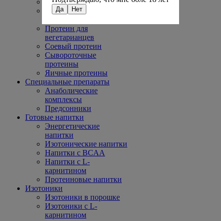
Казеины
Да
Нет
Многокомпонентные
протеины
Протеин для
вегетарианцев
Соевый протеин
Сывороточные
протеины
Яичные протеины
Специальные препараты
Анаболические
комплексы
Предсонники
Готовые напитки
Энергетические
напитки
Изотонические напитки
Напитки с BCAA
Напитки с L-
карнитином
Протеиновые напитки
Изотоники
Изотоники в порошке
Изотоники с L-
карнитином