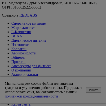
ИП Медведева Дарья Александровна, ИНН 662514610605,
ОГРН 310662522500062
Сделано в
REDLABS
Спортивное питание
Жиросжигатели
L-Карнитин
BCAA
Диетическое питание
Изотоники
Коллаген
Аминокислоты
Гейнеры
Протеин
Аксессуары для фитнеса
О компании
Акции и скидки
Вакансии
Доставка и оплата
Мы используем cookie-файлы для анализа
Оптовикам
трафика и улучшения работы сайта. Продолжая
Принять
Статьи
использовать сайт, вы соглашаетесь с нашей
Возврат товара
политикой конфиденциальности
Контакты магазинов
Карта сайта