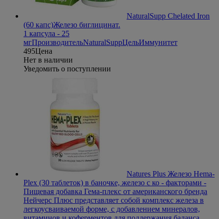
NaturalSupp Chelated Iron
(60 капс)
Железо биглицинат.
1 капсула - 25
мг
Производитель
NaturalSupp
Цель
Иммунитет
495
Цена
Нет в наличии
Уведомить о поступлении
Natures Plus Железо Hema-
Plex (30 таблеток) в баночке, железо с ко - факторами
-
Пищевая добавка Гема-плекс от американского бренда
Нейчерс Плюс представляет собой комплекс железа в
легкоусваиваемой форме, с добавлением минералов,
витаминов и коферментов для поддержания баланса