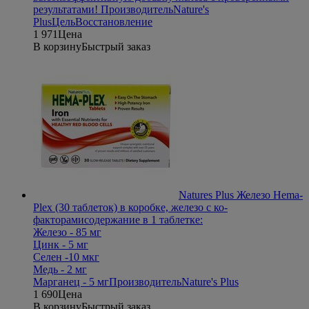
результатами!
Производитель
Nature's
Plus
Цель
Восстановление
1 971
Цена
В корзину
Быстрый заказ
Natures Plus Железо Hema-
Plex (30 таблеток) в коробке, железо с ко-
факторами
содержание в 1 таблетке:
Железо - 85 мг
Цинк - 5 мг
Селен -10 мкг
Медь - 2 мг
Марганец - 5 мг
Производитель
Nature's Plus
1 690
Цена
В корзину
Быстрый заказ