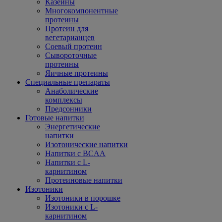
Казеины
Многокомпонентные
протеины
Протеин для
вегетарианцев
Соевый протеин
Сывороточные
протеины
Яичные протеины
Специальные препараты
Анаболические
комплексы
Предсонники
Готовые напитки
Энергетические
напитки
Изотонические напитки
Напитки с BCAA
Напитки с L-
карнитином
Протеиновые напитки
Изотоники
Изотоники в порошке
Изотоники с L-
карнитином