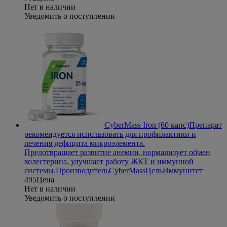
Нет в наличии
Уведомить о поступлении
CyberMass Iron (60 капс)
Препарат
рекомендуется использовать для профилактики и
лечения дефицита микроэлемента.
Предотвращает развитие анемии, нормализует обмен
холестерина, улучшает работу ЖКТ и иммунной
системы.
Производитель
CyberMass
Цель
Иммунитет
495
Цена
Нет в наличии
Уведомить о поступлении