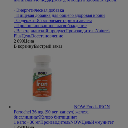
- Энергетическая добавка
- Пищевая добавка для общего здоровья крови
- Содержит 85 мг элементарного железа
- Пролонгированное высвобождение
- Вегетарианский продукт
Производитель
Nature's
Plus
Цель
Восстановление
2 890
Цена
В корзину
Быстрый заказ
NOW Foods IRON
Ferrochel 36 mg (90 вег. капсул) железа
бисглицинат
Железо биглицинат
1 капс - 36 мг
Производитель
NOW
Цель
Иммунитет
1 490
Цена