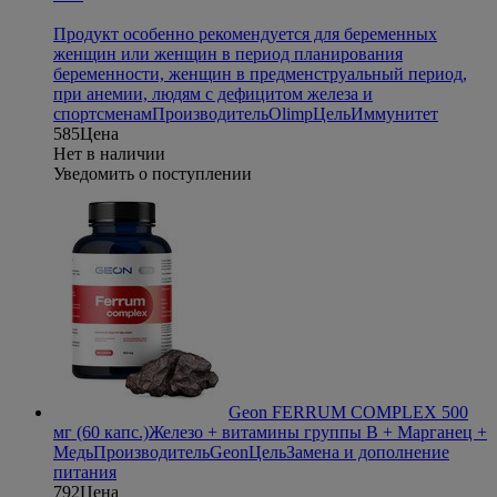
Продукт особенно рекомендуется для беременных
женщин или женщин в период планирования
беременности, женщин в предменструальный период,
при анемии, людям с дефицитом железа и
спортсменам
Производитель
Olimp
Цель
Иммунитет
585
Цена
Нет в наличии
Уведомить о поступлении
Geon FERRUM COMPLEX 500
мг (60 капс.)
Железо + витамины группы В + Марганец +
Медь
Производитель
Geon
Цель
Замена и дополнение
питания
792
Цена