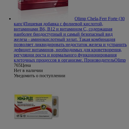
Olimp Chela-Ferr Forte (30
капс)
Пищевая добавка с фолиевой кислотой,
витаминами В6, В12 и витамином С, содержащая
наиболее биодоступный и самый безопасный вид
железа - аминокислотный хелат. Такая комбинация
позволяет ликвидировать недостаток железа и устранить
дефицит витаминов, необходимых для кроветворения,
регуляции роста и нормального функционирования
клеточных процессов в организме.
Производитель
Olimp
765
Цена
Нет в наличии
Уведомить о поступлении