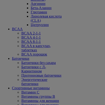
Аргинин
Бета-Аланин
Глютамин
Линолевая кислота
(CLA)
Цитруллин
BCAA
BCAA 2-1-1
BCAA 4-1-1
BCAA 8-1-1
BCAA в капсулах,
таблетках
BCAA порошок
Батончики
Батончики без сахара
Батончики с Л-
Карнитином
Протеиновые батончики
Энергетические
батончики
Спортивные витамины
Витамин С
Витамины группы В
Витамины для женщин
Витамины для мужчин