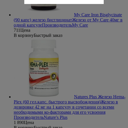
My Care Iron Bisglycinate
(90 капс) железо бисглицинат
Железо от My Care 40мг в
одной капсуле
Производитель
My Care
711
Цена
В корзину
Быстрый заказ
Natures Plus Железо Hema-
Plex (60 гел.капс. быстрого высвобождения)
Железо в
дозировке 42 мг на 1 капсулу в сочетании со всеми
необходимыми ко-факторами для его усвоения
Производитель
Nature's Plus
1 890
Цена
В корзину
Быстрый заказ