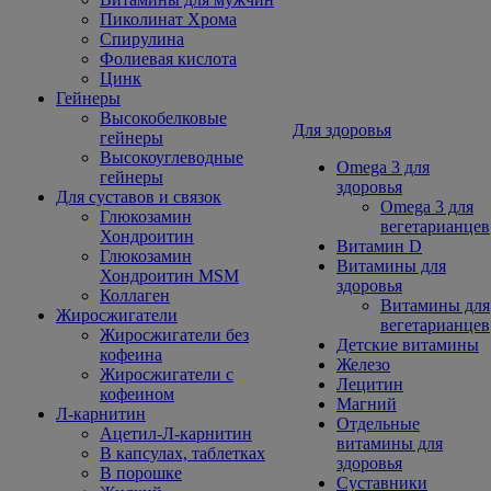
Пиколинат Хрома
Спирулина
Фолиевая кислота
Цинк
Гейнеры
Высокобелковые
Для здоровья
гейнеры
Высокоуглеводные
Omega 3 для
гейнеры
здоровья
Для суставов и связок
Omega 3 для
Глюкозамин
вегетарианцев
Хондроитин
Витамин D
Глюкозамин
Витамины для
Хондроитин MSM
здоровья
Коллаген
Витамины для
Жиросжигатели
вегетарианцев
Жиросжигатели без
Детские витамины
кофеина
Железо
Жиросжигатели с
Лецитин
кофеином
Магний
Л-карнитин
Отдельные
Ацетил-Л-карнитин
витамины для
В капсулах, таблетках
здоровья
В порошке
Суставники