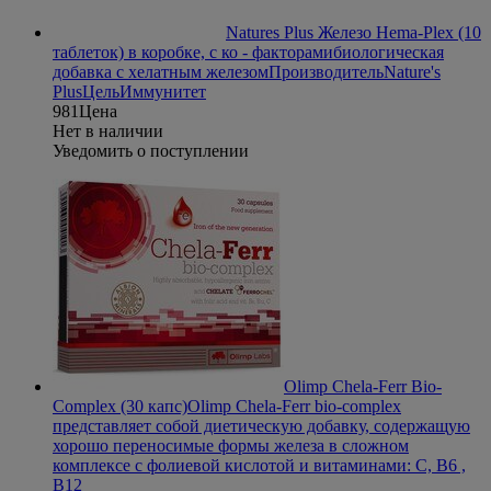
Natures Plus Железо Hema-Plex (10
таблеток) в коробке, с ко - факторами
биологическая
добавка с хелатным железом
Производитель
Nature's
Plus
Цель
Иммунитет
981
Цена
Нет в наличии
Уведомить о поступлении
Olimp Chela-Ferr Bio-
Complex (30 капс)
Olimp Chela-Ferr bio-complex
представляет собой диетическую добавку, содержащую
хорошо переносимые формы железа в сложном
комплексе с фолиевой кислотой и витаминами: C, B6 ,
B12