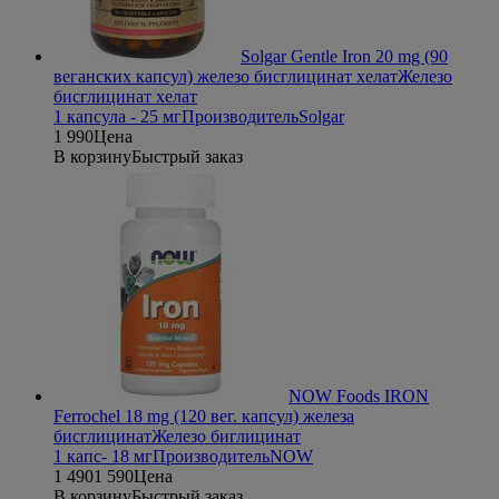
Solgar Gentle Iron 20 mg (90
веганских капсул) железо бисглицинат хелат
Железо
бисглицинат хелат
1 капсула - 25 мг
Производитель
Solgar
1 990
Цена
В корзину
Быстрый заказ
NOW Foods IRON
Ferrochel 18 mg (120 вег. капсул) железа
бисглицинат
Железо биглицинат
1 капс- 18 мг
Производитель
NOW
1 490
1 590
Цена
В корзину
Быстрый заказ