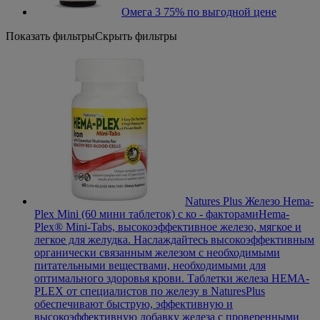
Омега 3 75% по выгодной цене
Показать фильтры
Скрыть фильтры
Natures Plus Железо Hema-
Plex Mini (60 мини таблеток) с ко - факторами
Hema-
Plex® Mini-Tabs, высокоэффективное железо, мягкое и
легкое для желудка. Наслаждайтесь высокоэффективным
органически связанным железом с необходимыми
питательными веществами, необходимыми для
оптимального здоровья крови. Таблетки железа HEMA-
PLEX от специалистов по железу в NaturesPlus
обеспечивают быструю, эффективную и
высокоэффективную добавку железа с проверенными