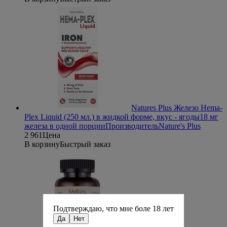
Natures Plus Железо Hema-
Plex Liquid (250 мл.) в жидкой форме, вкус - ягоды
18 мг
железа в одной порции
Производитель
Nature's Plus
2 961
Цена
В корзину
Быстрый заказ
Подтверждаю, что мне боле 18 лет
Да
Нет