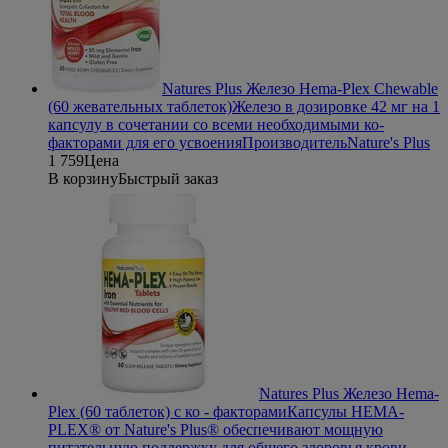
Natures Plus Железо Hema-Plex Chewable
(60 жевательных таблеток)
Железо в дозировке 42 мг на 1
капсулу в сочетании со всеми необходимыми ко-
факторами для его усвоения
Производитель
Nature's Plus
1 759
Цена
В корзину
Быстрый заказ
Natures Plus Железо Hema-
Plex (60 таблеток) с ко - факторами
Капсулы HEMA-
PLEX® от Nature's Plus® обеспечивают мощную
питательную поддержку для общего здоровья крови.