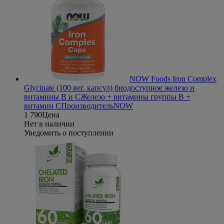
NOW Foods Iron Complex
Glycinate (100 вег. капсул) биодоступное железо и
витамины В и С
Железо + витамины группы В +
витамин С
Производитель
NOW
1 790
Цена
Нет в наличии
Уведомить о поступлении