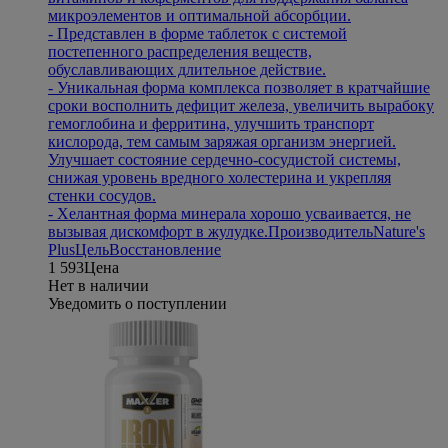
микроэлементов и оптимальной абсорбции.
- Представлен в форме таблеток с системой
постепенного распределения веществ,
обуславливающих длительное действие.
- Уникальная форма комплекса позволяет в кратчайшие
сроки восполнить дефицит железа, увеличить вырабоку
гемоглобина и ферритина, улучшить транспорт
кислорода, тем самым заряжая организм энергией.
Улучшает состояние сердечно-сосудистой системы,
снижая уровень вредного холестерина и укрепляя
стенки сосудов.
- Хелантная форма минерала хорошо усваивается, не
вызывая дискомфорт в жулудке.
Производитель
Nature's
Plus
Цель
Восстановление
1 593
Цена
Нет в наличии
Уведомить о поступлении