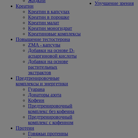
Жидкий
Улучшение зрения
Креатин
Креатин в капсулах
Креатин в порошке
Креатин малат
Креатин моногидрат
Креатиновые комплексы
Повышение тестостерона
ZMA - капсулы
Добавки на основе D-
аспаргиновой кислоты
Добавки на основе
растительных
экстрактов
Предтренировочные
комплексы и энергетики
Гуарана
Донаторы азота
Кофеин
Предтренировочный
комплекс без кофеина
Предтренировочный
комплекс с кофеином
Протеин
Говяжьи протеины