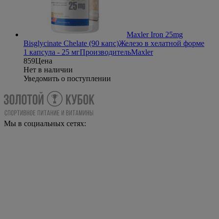
Maxler Iron 25mg
Bisglycinate Chelate (90 капс)
Железо в хелатной форме
1 капсула - 25 мг
Производитель
Maxler
859
Цена
Нет в наличии
Уведомить о поступлении
Мы в социальных сетях: