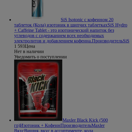
SiS Isotonic с кофеином 20
таблеток (Кола) изотоник в шипчих таблетках
SiS Hydro
+ Caffeine Tablet - это изотонический напиток без
углеводов с содержанием всех необходимых
электролитов и добавлением кофеина.
Производитель
SiS
1 593
Цена
Нет в наличии
Уведомить о поступлении
Maxler Black Kick (500
гр)
Изотоник + Кофеин
Производитель
Maxler
Вкус
Вишня, вкус в ассортименте, кола