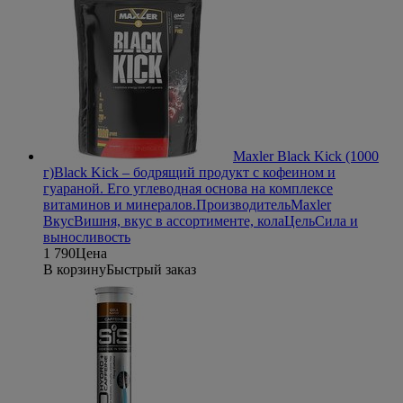
Maxler Black Kick (1000
г)
Black Kick – бодрящий продукт с кофеином и
гуараной. Его углеводная основа на комплексе
витаминов и минералов.
Производитель
Maxler
Вкус
Вишня, вкус в ассортименте, кола
Цель
Сила и
выносливость
1 790
Цена
В корзину
Быстрый заказ