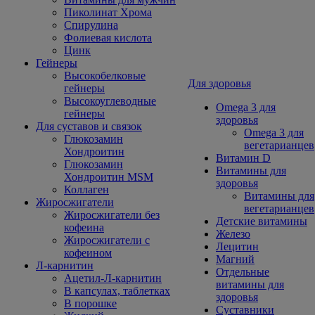
Пиколинат Хрома
Спирулина
Фолиевая кислота
Цинк
Гейнеры
Высокобелковые
Для здоровья
гейнеры
Высокоуглеводные
Omega 3 для
гейнеры
здоровья
Для суставов и связок
Omega 3 для
Глюкозамин
вегетарианцев
Хондроитин
Витамин D
Глюкозамин
Витамины для
Хондроитин MSM
здоровья
Коллаген
Витамины для
Жиросжигатели
вегетарианцев
Жиросжигатели без
Детские витамины
кофеина
Железо
Жиросжигатели с
Лецитин
кофеином
Магний
Л-карнитин
Отдельные
Ацетил-Л-карнитин
витамины для
В капсулах, таблетках
здоровья
В порошке
Суставники