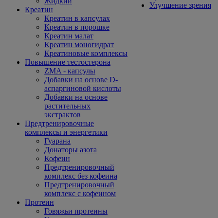
Жидкий
Улучшение зрения
Креатин
Креатин в капсулах
Креатин в порошке
Креатин малат
Креатин моногидрат
Креатиновые комплексы
Повышение тестостерона
ZMA - капсулы
Добавки на основе D-
аспаргиновой кислоты
Добавки на основе
растительных
экстрактов
Предтренировочные
комплексы и энергетики
Гуарана
Донаторы азота
Кофеин
Предтренировочный
комплекс без кофеина
Предтренировочный
комплекс с кофеином
Протеин
Говяжьи протеины