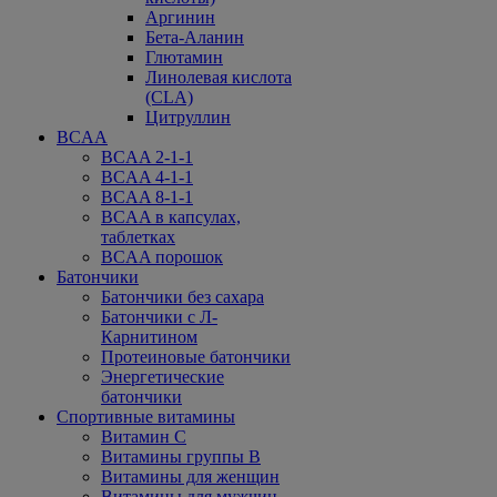
Аргинин
Бета-Аланин
Глютамин
Линолевая кислота
(CLA)
Цитруллин
BCAA
BCAA 2-1-1
BCAA 4-1-1
BCAA 8-1-1
BCAA в капсулах,
таблетках
BCAA порошок
Батончики
Батончики без сахара
Батончики с Л-
Карнитином
Протеиновые батончики
Энергетические
батончики
Спортивные витамины
Витамин С
Витамины группы В
Витамины для женщин
Витамины для мужчин