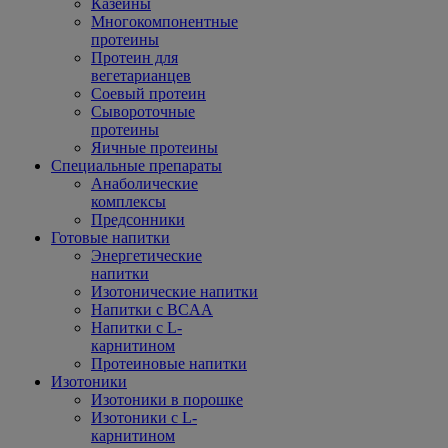
Казеины
Многокомпонентные
протеины
Протеин для
вегетарианцев
Соевый протеин
Сывороточные
протеины
Яичные протеины
Специальные препараты
Анаболические
комплексы
Предсонники
Готовые напитки
Энергетические
напитки
Изотонические напитки
Напитки с BCAA
Напитки с L-
карнитином
Протеиновые напитки
Изотоники
Изотоники в порошке
Изотоники с L-
карнитином