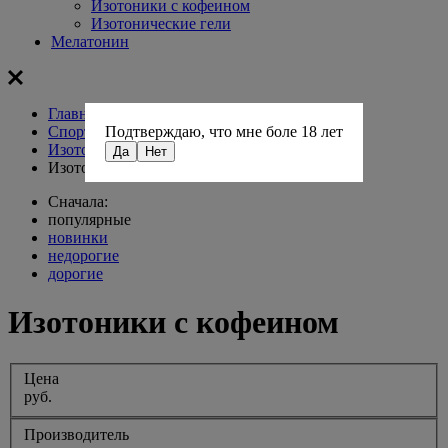
Изотоники с кофеином
Изотонические гели
Мелатонин
Главная
Спортивное питание
Подтверждаю, что мне боле 18 лет
Изотоники
Да
Нет
Изотоники с кофеином
Сначала:
популярные
новинки
недорогие
дорогие
Изотоники с кофеином
Цена
руб.
Производитель