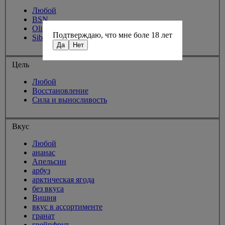
Любой
BSN
Olimp
Подтверждаю, что мне боле 18 лет
Siberian Nutrogunz
Да
Нет
Цель
Любой
Восстановление
Сила и выносливость
Вкус
Любой
ананас
Апельсин
арбуз
арктическая ягода
без вкуса
Вишня
вкус в ассортименте
гранат
грейпфрут