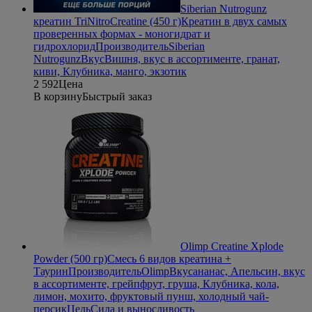
Siberian Nutrogunz
креатин TriNitroCreatine (450 г)
Креатин в двух самых
проверенных формах - моногидрат и
гидрохлорид
Производитель
Siberian
Nutrogunz
Вкус
Вишня, вкус в ассортименте, гранат,
киви, Клубника, манго, экзотик
2 592
Цена
В корзину
Быстрый заказ
Olimp Creatine Xplode
Powder (500 гр)
Смесь 6 видов креатина +
Таурин
Производитель
Olimp
Вкус
ананас, Апельсин, вкус
в ассортименте, грейпфрут, груша, Клубника, кола,
лимон, мохито, фруктовый пунш, холодный чай-
персик
Цель
Сила и выносливость