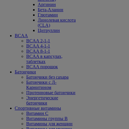
Аргинин
Бета-Аланин
Глютамин
Линолевая кислота
(CLA)
Цитруллин
BCAA
BCAA 2-1-1
BCAA 4-1-1
BCAA 8-1-1
BCAA в капсулах,
таблетках
BCAA порошок
Батончики
Батончики без сахара
Батончики с Л-
Карнитином
Протеиновые батончики
Энергетические
батончики
Спортивные витамины
Витамин С
Витамины группы В
Витамины для женщин
Витамины для мужчин