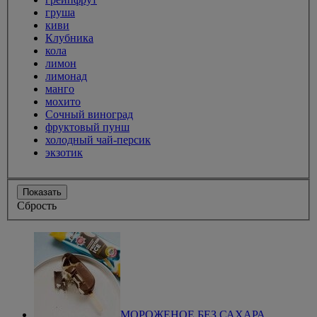
груша
киви
Клубника
кола
лимон
лимонад
манго
мохито
Сочный виноград
фруктовый пунш
холодный чай-персик
экзотик
Показать
Сбрость
МОРОЖЕНОЕ БЕЗ САХАРА