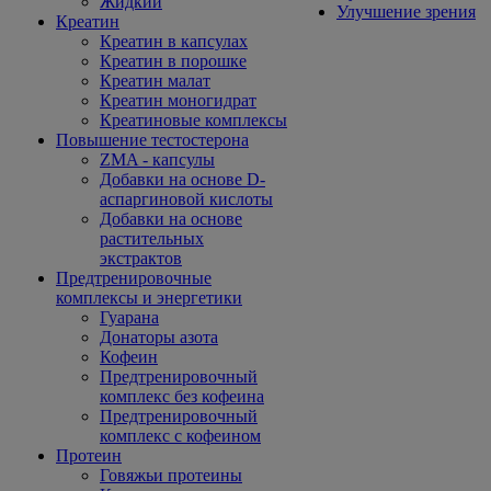
Жидкий
Улучшение зрения
Креатин
Креатин в капсулах
Креатин в порошке
Креатин малат
Креатин моногидрат
Креатиновые комплексы
Повышение тестостерона
ZMA - капсулы
Добавки на основе D-
аспаргиновой кислоты
Добавки на основе
растительных
экстрактов
Предтренировочные
комплексы и энергетики
Гуарана
Донаторы азота
Кофеин
Предтренировочный
комплекс без кофеина
Предтренировочный
комплекс с кофеином
Протеин
Говяжьи протеины