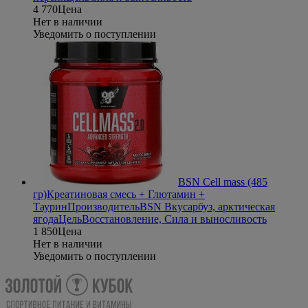
4 770
Цена
Нет в наличии
Уведомить о поступлении
BSN Cell mass (485
гр)
Креатиновая смесь + Глютамин +
Таурин
Производитель
BSN
Вкус
арбуз, арктическая
ягода
Цель
Восстановление, Сила и выносливость
1 850
Цена
Нет в наличии
Уведомить о поступлении