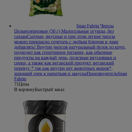
Snaq Fabriq Чипсы
Цельнозерновые (50 г) Малосольные огурцы, без
сахара
Сытные, вкусные и при этом легкие чипсы
можно прекрасно сочетать с любым блюдом и даже
добавлять! Внутри чипсов натуральный белок из круп,
подходит как спортивное питание, как обычные
продукты на каждый день, полезные вкусняшки и
снеки, а также как веганский продукт, веганский
перекус * так как внутри нет животных жиров*,
хороший снек к напиткам и закуска
Производитель
Snaq
Fabriq
71
Цена
В корзину
Быстрый заказ