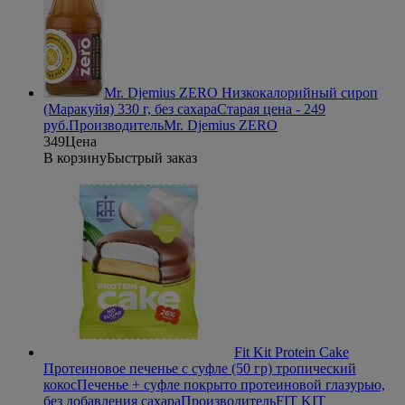
Mr. Djemius ZERO Низкокалорийный сироп
(Маракуйя) 330 г, без сахара
Старая цена - 249
руб.
Производитель
Mr. Djemius ZERO
349
Цена
В корзину
Быстрый заказ
Fit Kit Protein Cake
Протеиновое печенье с суфле (50 гр) тропический
кокос
Печенье + суфле покрыто протеиновой глазурью,
без добавления сахара
Производитель
FIT KIT