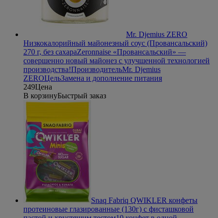
Mr. Djemius ZERO
Низкокалорийный майонезный соус (Провансальский)
270 г, без сахара
Zeronnaise «Провансальский» —
совершенно новый майонез с улучшенной технологией
производства!
Производитель
Mr. Djemius
ZERO
Цель
Замена и дополнение питания
249
Цена
В корзину
Быстрый заказ
Snaq Fabriq QWIKLER конфеты
протеиновые глазированные (130г) с фисташковой
пастой и хрустящим тестом
10 конфет в одной