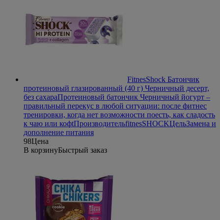
FitnesShock Батончик
протеиновый глазированный (40 г) Черничный десерт,
без сахара
Протеиновый батончик Черничный йогурт –
правильный перекус в любой ситуации: после фитнес
тренировки, когда нет возможности поесть, как сладость
к чаю или кофt
Производитель
fitnesSHOCK
Цель
Замена и
дополнение питания
98
Цена
В корзину
Быстрый заказ