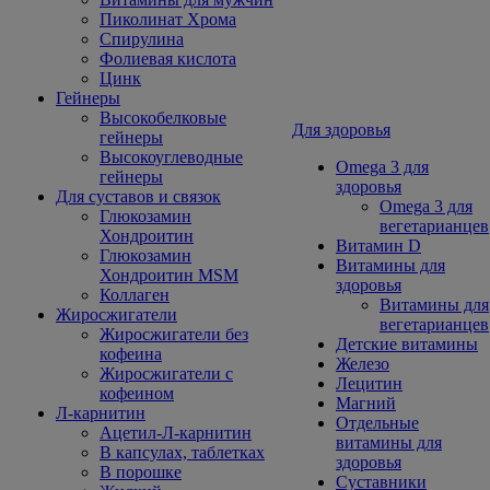
Пиколинат Хрома
Спирулина
Фолиевая кислота
Цинк
Гейнеры
Высокобелковые
Для здоровья
гейнеры
Высокоуглеводные
Omega 3 для
гейнеры
здоровья
Для суставов и связок
Omega 3 для
Глюкозамин
вегетарианцев
Хондроитин
Витамин D
Глюкозамин
Витамины для
Хондроитин MSM
здоровья
Коллаген
Витамины для
Жиросжигатели
вегетарианцев
Жиросжигатели без
Детские витамины
кофеина
Железо
Жиросжигатели с
Лецитин
кофеином
Магний
Л-карнитин
Отдельные
Ацетил-Л-карнитин
витамины для
В капсулах, таблетках
здоровья
В порошке
Суставники