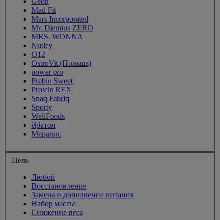
Geon
Mad Fit
Mars Incorporated
Mr. Djemius ZERO
MRS. WONNA
Nutley
O12
OstroVit (Польша)
power pro
Prebio Sweet
Protein REX
Snaq Fabriq
Sporty
WellFoods
ё|батон
Мералис
Цель
Любой
Восстановление
Замена и дополнение питания
Набор массы
Снижение веса