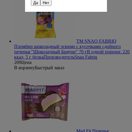
Да
Нет
ТМ SNAQ FABRIQ
Пломбир шоколадный эскимо с кусочками сдобного
печенья "Шоколадный Брауни" 70 г
В одной порции: 220
ккал, 5 г белка
Производитель
Snaq Fabriq
209
Цена
В корзину
Быстрый заказ
Mad Fit Печенье