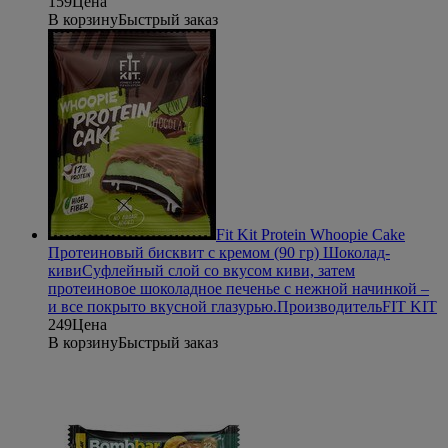
159
Цена
В корзину
Быстрый заказ
Fit Kit Protein Whoopie Cake
Протеиновый бисквит с кремом (90 гр) Шоколад-
киви
Суфлейный слой со вкусом киви, затем
протеиновое шоколадное печенье с нежной начинкой –
и все покрыто вкусной глазурью.
Производитель
FIT KIT
249
Цена
В корзину
Быстрый заказ