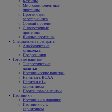
Казеины
Многокомпонентные
протеины
Протеин для
вегетарианцев
Соевый протеин
Сывороточные
протеины
Яичные протеины
Специальные препараты
Анаболические
комплексы
Предсонники
Готовые напитки
Энергетические
напитки
Изотонические напитки
Напитки с BCAA
Напитки с L-
карнитином
Протеиновые напитки
Изотоники
Изотоники в порошке
Изотоники с L-
карнитином