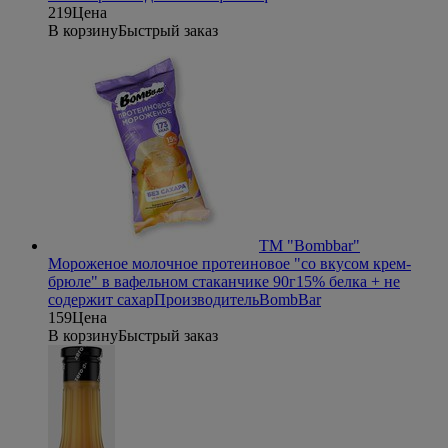
219
Цена
В корзину
Быстрый заказ
ТМ "Bombbar"
Мороженое молочное протеиновое "со вкусом крем-
брюле" в вафельном стаканчике 90г
15% белка + не
содержит сахар
Производитель
BombBar
159
Цена
В корзину
Быстрый заказ