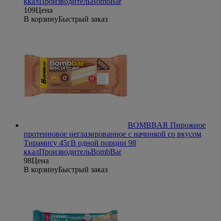
ккал
Производитель
BombBar
109
Цена
В корзину
Быстрый заказ
BOMBBAR Пирожное
протеиновое неглазированное с начинкой со вкусом
Тирамису 45г
В одной порции 98
ккал
Производитель
BombBar
98
Цена
В корзину
Быстрый заказ