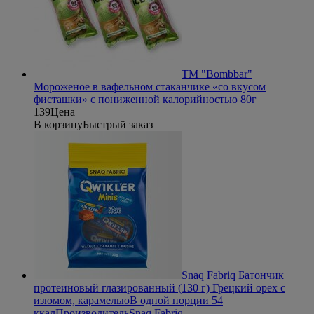
ТМ "Bombbar"
Мороженое в вафельном стаканчике «со вкусом
фисташки» с пониженной калорийностью 80г
139
Цена
В корзину
Быстрый заказ
Snaq Fabriq Батончик
протеиновый глазированный (130 г) Грецкий орех с
изюмом, карамелью
В одной порции 54
ккал
Производитель
Snaq Fabriq