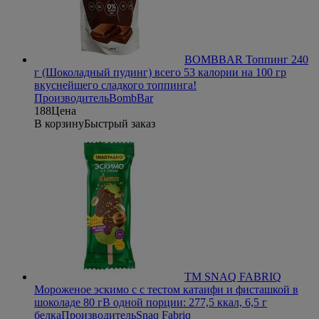
BOMBBAR Топпинг 240
г (Шоколадный пудинг)
всего 53 калории на 100 гр
вкуснейшего сладкого топпинга!
Производитель
BombBar
188
Цена
В корзину
Быстрый заказ
ТМ SNAQ FABRIQ
Мороженое эскимо с с тестом катаифи и фисташкой в
шоколаде 80 г
В одной порции: 277,5 ккал, 6,5 г
белка
Производитель
Snaq Fabriq