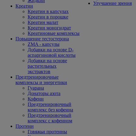
Жидкий
Улучшение зрения
Креатин
Креатин в капсулах
Креатин в порошке
Креатин малат
Креатин моногидрат
Креатиновые комплексы
Повышение тестостерона
ZMA - капсулы
Добавки на основе D-
аспаргиновой кислоты
Добавки на основе
растительных
экстрактов
Предтренировочные
комплексы и энергетики
Гуарана
Донаторы азота
Кофеин
Предтренировочный
комплекс без кофеина
Предтренировочный
комплекс с кофеином
Протеин
Говяжьи протеины