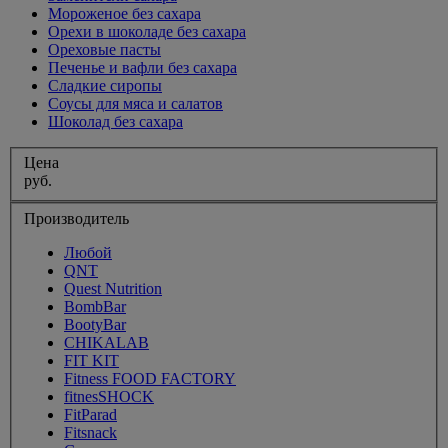
Мороженое без сахара
Орехи в шоколаде без сахара
Ореховые пасты
Печенье и вафли без сахара
Сладкие сиропы
Соусы для мяса и салатов
Шоколад без сахара
Цена
руб.
Производитель
Любой
QNT
Quest Nutrition
BombBar
BootyBar
CHIKALAB
FIT KIT
Fitness FOOD FACTORY
fitnesSHOCK
FitParad
Fitsnack