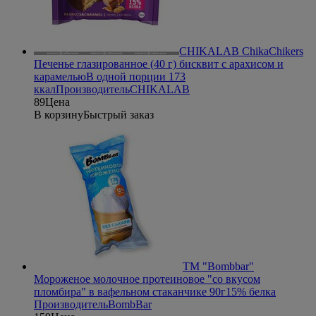
CHIKALAB ChikaChikers
Печенье глазированное (40 г) бисквит с арахисом и
карамелью
В одной порции 173
ккал
Производитель
CHIKALAB
89
Цена
В корзину
Быстрый заказ
ТМ "Bombbar"
Мороженое молочное протеиновое "со вкусом
пломбира" в вафельном стаканчике 90г
15% белка
Производитель
BombBar