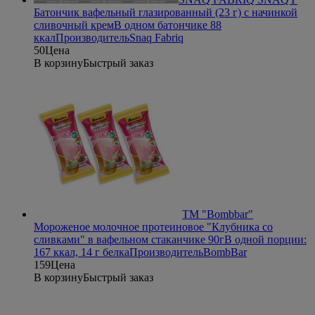
Батончик вафельный глазированный (23 г) с начинкой
сливочный крем
В одном батончике 88
ккал
Производитель
Snaq Fabriq
50
Цена
В корзину
Быстрый заказ
ТМ "Bombbar"
Мороженое молочное протеиновое "Клубника со
сливками" в вафельном стаканчике 90г
В одной порции:
167 ккал, 14 г белка
Производитель
BombBar
159
Цена
В корзину
Быстрый заказ