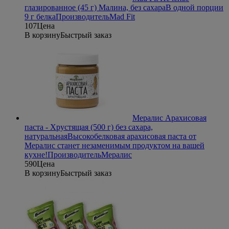
глазированное (45 г) Малина, без сахара
В одной порции
9 г белка
Производитель
Mad Fit
107
Цена
В корзину
Быстрый заказ
Мералис Арахисовая
паста - Хрустящая (500 г) без сахара,
натуральная
Высокобелковая арахисовая паста от
Мералис станет незаменимым продуктом на вашей
кухне!
Производитель
Мералис
590
Цена
В корзину
Быстрый заказ