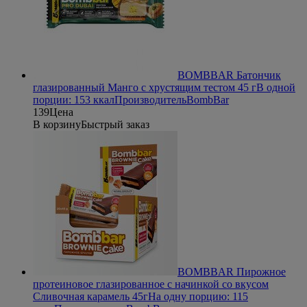
BOMBBAR Батончик
глазированный Манго с хрустящим тестом 45 г
В одной
порции: 153 ккал
Производитель
BombBar
139
Цена
В корзину
Быстрый заказ
BOMBBAR Пирожное
протеиновое глазированное с начинкой со вкусом
Сливочная карамель 45г
На одну порцию: 115