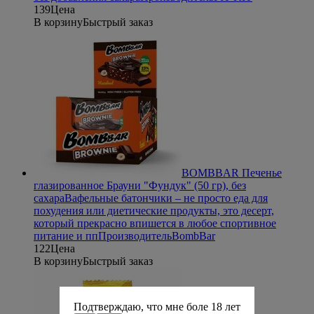
139
Цена
В корзину
Быстрый заказ
BOMBBAR Печенье
глазированное Брауни "Фундук" (50 гр), без
сахара
Вафельные батончики – не просто еда для
похудения или диетические продукты, это десерт,
который прекрасно впишется в любое спортивное
питание и пп
Производитель
BombBar
122
Цена
В корзину
Быстрый заказ
Подтверждаю, что мне боле 18 лет