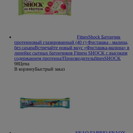
FitnesShock Батончик
протеиновый глазированный (40 г) Фисташка - малина,
без сахара
Встречайте новый вкус «Фисташка-малина» в
линейке сытных батончиков Fitness SHOCK с высоким
содержанием протеина!
Производитель
fitnesSHOCK
98
Цена
В корзину
Быстрый заказ
SNAQ FABRIQ SNAQY