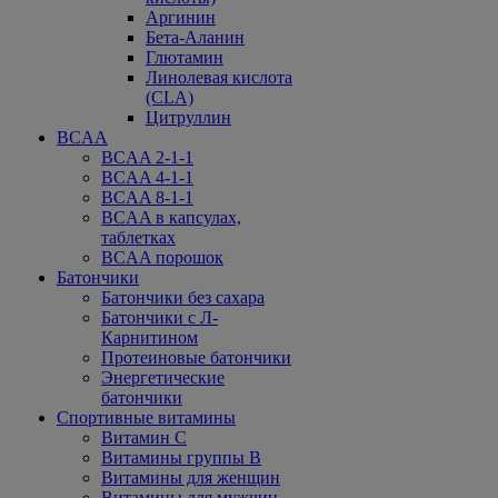
Аргинин
Бета-Аланин
Глютамин
Линолевая кислота
(CLA)
Цитруллин
BCAA
BCAA 2-1-1
BCAA 4-1-1
BCAA 8-1-1
BCAA в капсулах,
таблетках
BCAA порошок
Батончики
Батончики без сахара
Батончики с Л-
Карнитином
Протеиновые батончики
Энергетические
батончики
Спортивные витамины
Витамин С
Витамины группы В
Витамины для женщин
Витамины для мужчин