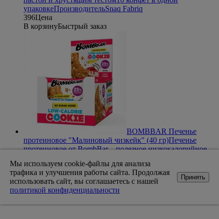
упаковке
Производитель
Snaq Fabriq
396
Цена
В корзину
Быстрый заказ
BOMBBAR Печенье
протеиновое "Малиновый чизкейк" (40 гр)
Печенье
протеиновое от BombBar – полезное низкокалорийное
белковое печенье, отличный вариант перекуса в любое
Мы используем cookie-файлы для анализа
время
Производитель
BombBar
трафика и улучшения работы сайта. Продолжая
110
Цена
Принять
использовать сайт, вы соглашаетесь с нашей
В корзину
Быстрый заказ
политикой конфиденциальности