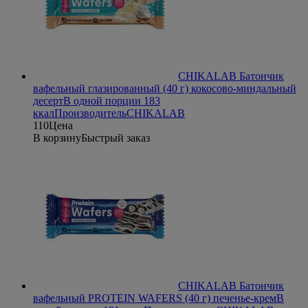
CHIKALAB Батончик
вафельный глазированный (40 г) кокосово-миндальный
десерт
В одной порции 183
ккал
Производитель
CHIKALAB
110
Цена
В корзину
Быстрый заказ
CHIKALAB Батончик
вафельный PROTEIN WAFERS (40 г) печенье-крем
В