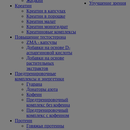
Жидкий
Улучшение зрения
Креатин
Креатин в капсулах
Креатин в порошке
Креатин малат
Креатин моногидрат
Креатиновые комплексы
Повышение тестостерона
ZMA - капсулы
Добавки на основе D-
аспаргиновой кислоты
Добавки на основе
растительных
экстрактов
Предтренировочные
комплексы и энергетики
Гуарана
Донаторы азота
Кофеин
Предтренировочный
комплекс без кофеина
Предтренировочный
комплекс с кофеином
Протеин
Говяжьи протеины