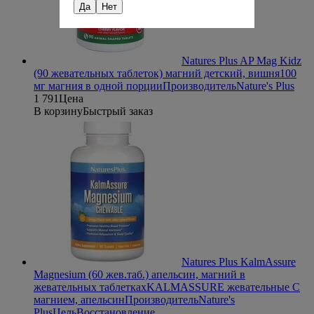
Да
Нет
Natures Plus AP Mag Kidz
(90 жевательных таблеток) магний детский, вишня
100
мг магния в одной порции
Производитель
Nature's Plus
1 791
Цена
В корзину
Быстрый заказ
Natures Plus KalmAssure
Magnesium (60 жев.таб.) апельсин, магний в
жевательных таблетках
KALMASSURE жевательные С
магнием, апельсин
Производитель
Nature's
Plus
Цель
Восстановление