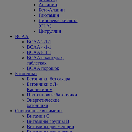
Аргинин
Бета-Аланин
Глютамин
Линолевая кислота
(CLA)
Цитруллин
BCAA
BCAA 2-1-1
BCAA 4-1-1
BCAA 8-1-1
BCAA в капсулах,
таблетках
BCAA порошок
Батончики
Батончики без сахара
Батончики с Л-
Карнитином
Протеиновые батончики
Энергетические
батончики
Спортивные витамины
Витамин С
Витамины группы В
Витамины для женщин
Витамины для мужчин