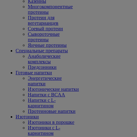
Казеины
Многокомпонентные
протеины
Протеин для
вегетарианцев
Соевый протеин
Сывороточные
протеины
Яичные протеины
Специальные препараты
Анаболические
комплексы
Предсонники
Готовые напитки
Энергетические
напитки
Изотонические напитки
Напитки с BCAA
Напитки с L-
карнитином
Протеиновые напитки
Изотоники
Изотоники в порошке
Изотоники с L-
карнитином