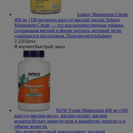
Solaray Magnesium Citrate
400 мг (180 вегансих капсул) магний цитрат
Solaray
Magnesium Citrate — это высококачественная добавка,
содержащая магний в форме цитрата, который легко
усваивается организмом.
Производитель
Solaray
3 231
Цена
В корзину
Быстрый заказ
NOW Foods Magnesium 400 мг (180
капсул) магния оксид, магния цитрат, магния
аспартат
Играет важную роль в выработке энергии и в
обмене веществ.
Это антистрессовый макроэлемент, который