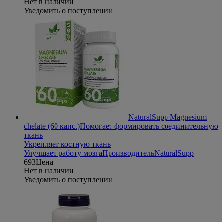
Нет в наличии
Уведомить о поступлении
NaturalSupp Magnesium
chelate (60 капс.)
Помогает формировать соединительную
ткань
Укрепляет костную ткань
Улучшает работу мозга
Производитель
NaturalSupp
693
Цена
Нет в наличии
Уведомить о поступлении