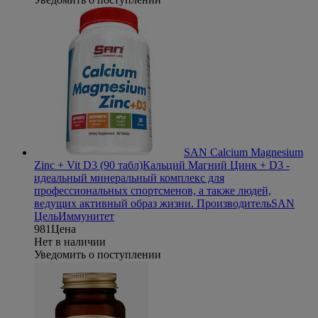
SAN Calcium Magnesium
Zinc + Vit D3 (90 табл)
Кальций Магний Цинк + D3 -
идеальный минеральный комплекс для
профессиональных спортсменов, а также людей,
ведущих активный образ жизни.
Производитель
SAN
Цель
Иммунитет
981
Цена
Нет в наличии
Уведомить о поступлении