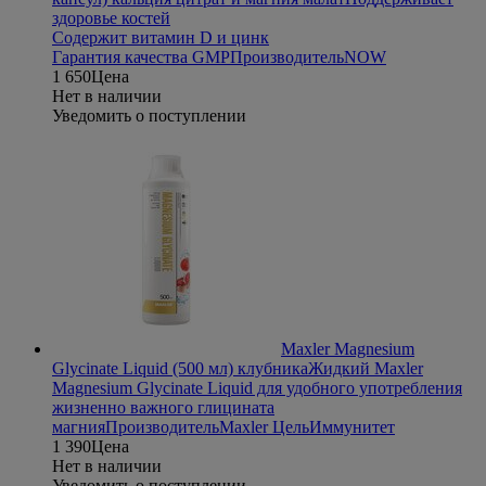
здоровье костей
Содержит витамин D и цинк
Гарантия качества GMP
Производитель
NOW
1 650
Цена
Нет в наличии
Уведомить о поступлении
Maxler Magnesium
Glycinate Liquid (500 мл) клубника
Жидкий Maxler
Magnesium Glycinate Liquid для удобного употребления
жизненно важного глицината
магния
Производитель
Maxler
Цель
Иммунитет
1 390
Цена
Нет в наличии
Уведомить о поступлении