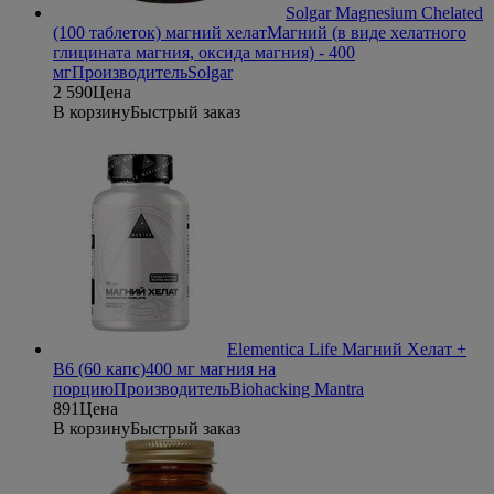
Solgar Magnesium Chelated
(100 таблеток) магний хелат
Магний (в виде хелатного
глицината магния, оксида магния) - 400
мг
Производитель
Solgar
2 590
Цена
В корзину
Быстрый заказ
Elementica Life Магний Хелат +
B6 (60 капс)
400 мг магния на
порцию
Производитель
Biohacking Mantra
891
Цена
В корзину
Быстрый заказ