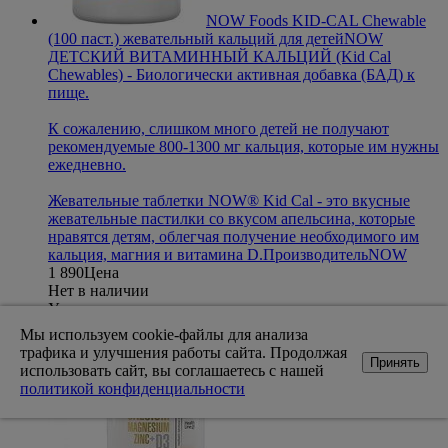
NOW Foods KID-CAL Chewable
(100 паст.) жевательный кальций для детей
NOW
ДЕТСКИЙ ВИТАМИННЫЙ КАЛЬЦИЙ (Kid Cal
Chewables) - Биологически активная добавка (БАД) к
пище.
К сожалению, слишком много детей не получают
рекомендуемые 800-1300 мг кальция, которые им нужны
ежедневно.
Жевательные таблетки NOW® Kid Cal - это вкусные
жевательные пастилки со вкусом апельсина, которые
нравятся детям, облегчая получение необходимого им
кальция, магния и витамина D.
Производитель
NOW
1 890
Цена
Нет в наличии
Уведомить о поступлении
Мы используем cookie-файлы для анализа
трафика и улучшения работы сайта. Продолжая
Принять
использовать сайт, вы соглашаетесь с нашей
политикой конфиденциальности