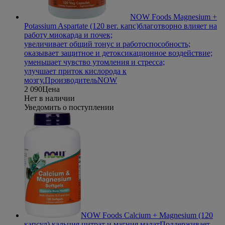
NOW Foods Magnesium +
Potassium Aspartate (120 вег. капс)
благотворно влияет на
работу миокарда и почек;
увеличивает общий тонус и работоспособность;
оказывает защитное и детоксикационное воздействие;
уменьшает чувство утомления и стресса;
улучшает приток кислорода к
мозгу.
Производитель
NOW
2 090
Цена
Нет в наличии
Уведомить о поступлении
NOW Foods Calcium + Magnesium (120
капсул) кальция цитрат и магния малат
Поддерживает