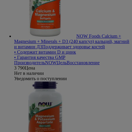
NOW Foods Calcium +
Magnesium + Minerals + D3 (240 капсул) кальций, магний
и витамин Д3
Поддерживает здоровье костей
• Содержит витамин D и цинк
• Гарантия качества GMP
Производитель
NOW
Цель
Восстановление
3 790
Цена
Нет в наличии
Уведомить о поступлении