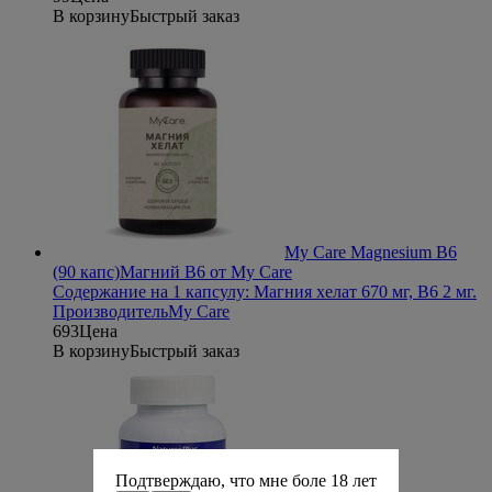
В корзину
Быстрый заказ
My Care Magnesium B6
(90 капс)
Магний B6 от My Care
Содержание на 1 капсулу: Магния хелат 670 мг, B6 2 мг.
Производитель
My Care
693
Цена
В корзину
Быстрый заказ
Подтверждаю, что мне боле 18 лет