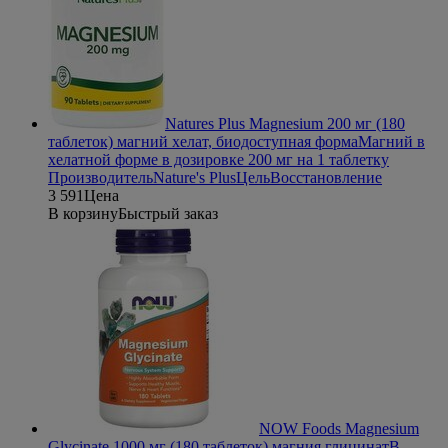
Natures Plus Magnesium 200 мг (180
таблеток) магний хелат, биодоступная форма
Магний в
хелатной форме в дозировке 200 мг на 1 таблетку
Производитель
Nature's Plus
Цель
Восстановление
3 591
Цена
В корзину
Быстрый заказ
NOW Foods Magnesium
Glycinate 1000 мг (180 таблеток) магния глицинат
В