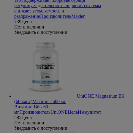
таб)
поддерживает здоровье сердца
регулирует деятельность нервной системы
снижает утомляемость и
раздражение
Производитель
Maxler
739
Цена
Нет в наличии
Уведомить о поступлении
UniONE Magnesium B6
(60 капс)
Магний - 600 мг
Витамин В6 - 60
мг
Производитель
UniONE
Цель
Иммунитет
585
Цена
Нет в наличии
Уведомить о поступлении