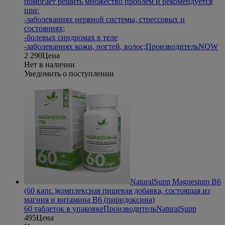
помогает решить множество проблем и рекомендуется
при:
-заболеваниях нервной системы, стрессовых и
состояниях;
-болевых синдромах в теле
-заболеваниях кожи, ногтей, волос;
Производитель
NOW
2 290
Цена
Нет в наличии
Уведомить о поступлении
NaturalSupp Magnesium B6
(60 капс.)
комплексная пищевая добавка, состоящая из
магния и витамина В6 (пиридоксина)
60 таблеток в упаковке
Производитель
NaturalSupp
495
Цена