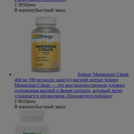
2 385
Цена
В корзину
Быстрый заказ
Solaray Magnesium Citrate
400 мг (90 вегансих капсул) магний цитрат
Solaray
Magnesium Citrate — это высококачественная добавка,
содержащая магний в форме цитрата, который легко
усваивается организмом.
Производитель
Solaray
2 061
Цена
В корзину
Быстрый заказ