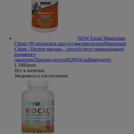
NOW Foods Magnesium
Citrate (90 веганских капсул) магния цитрат
Magnesium
Citrate / Цитрат магния – способствует нормализации
кровяного
давления.
Производитель
NOW
Цель
Иммунитет
1 590
Цена
Нет в наличии
Уведомить о поступлении