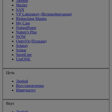
Любой
Maxler
SAN
VP Laboratory (Великобритания)
Biohacking Mantra
My Care
NaturalSupp
Nature's Plus
NOW
OstroVit (Польша)
Solaray
Solgar
SportLine
UniONE
Цель
Любой
Восстановление
Иммунитет
Вкус
Любой