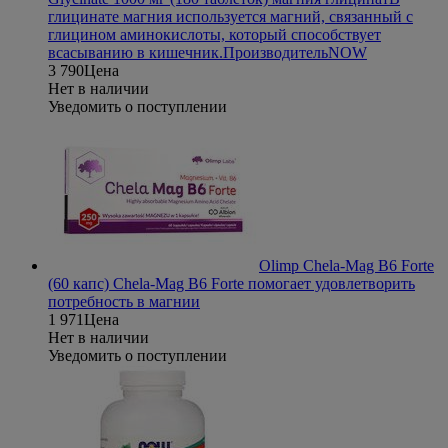
глицинате магния используется магний, связанный с
глицином аминокислоты, который способствует
всасыванию в кишечник.
Производитель
NOW
3 790
Цена
Нет в наличии
Уведомить о поступлении
Olimp Chela-Mag B6 Forte
(60 капс)
Chela-Mag B6 Forte помогает удовлетворить
потребность в магнии
1 971
Цена
Нет в наличии
Уведомить о поступлении