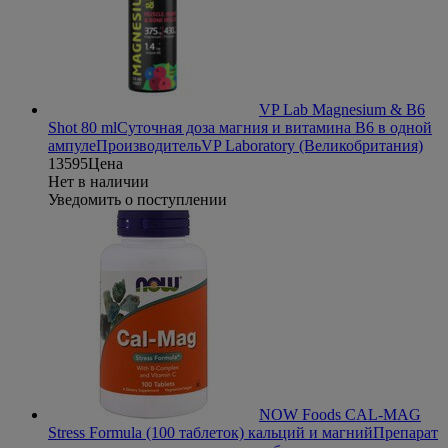
VP Lab Magnesium & B6
Shot 80 ml
Суточная доза магния и витамина В6 в одной
ампуле
Производитель
VP Laboratory (Великобритания)
135
95
Цена
Нет в наличии
Уведомить о поступлении
NOW Foods CAL-MAG
Stress Formula (100 таблеток) кальций и магний
Препарат