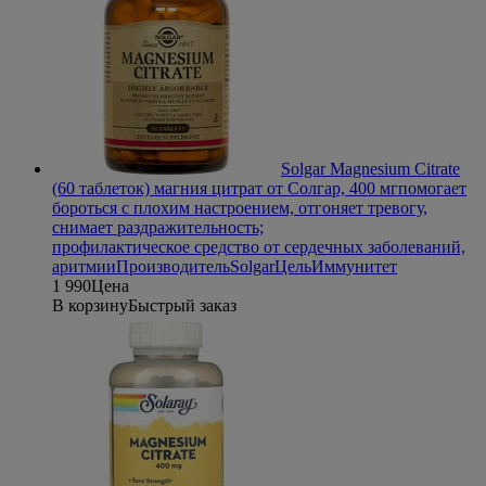
Solgar Magnesium Citrate
(60 таблеток) магния цитрат от Солгар, 400 мг
помогает
бороться с плохим настроением, отгоняет тревогу,
снимает раздражительность;
профилактическое средство от сердечных заболеваний,
аритмии
Производитель
Solgar
Цель
Иммунитет
1 990
Цена
В корзину
Быстрый заказ