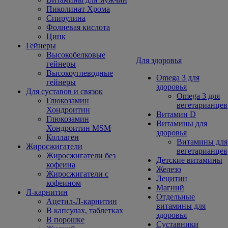
Пиколинат Хрома
Спирулина
Фолиевая кислота
Цинк
Гейнеры
Высокобелковые
Для здоровья
гейнеры
Высокоуглеводные
Omega 3 для
гейнеры
здоровья
Для суставов и связок
Omega 3 для
Глюкозамин
вегетарианцев
Хондроитин
Витамин D
Глюкозамин
Витамины для
Хондроитин MSM
здоровья
Коллаген
Витамины для
Жиросжигатели
вегетарианцев
Жиросжигатели без
Детские витамины
кофеина
Железо
Жиросжигатели с
Лецитин
кофеином
Магний
Л-карнитин
Отдельные
Ацетил-Л-карнитин
витамины для
В капсулах, таблетках
здоровья
В порошке
Суставники