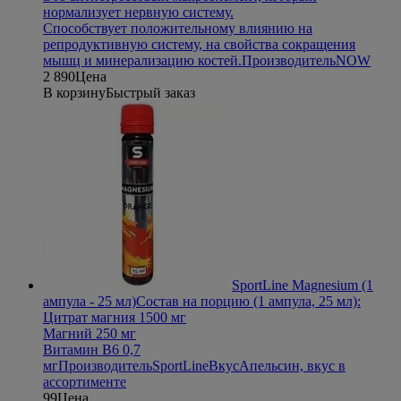
нормализует нервную систему.
Способствует положительному влиянию на
репродуктивную систему, на свойства сокращения
мышц и минерализацию костей.
Производитель
NOW
2 890
Цена
В корзину
Быстрый заказ
SportLine Magnesium (1
ампула - 25 мл)
Состав на порцию (1 ампула, 25 мл):
Цитрат магния 1500 мг
Магний 250 мг
Витамин B6 0,7
мг
Производитель
SportLine
Вкус
Апельсин, вкус в
ассортименте
99
Цена