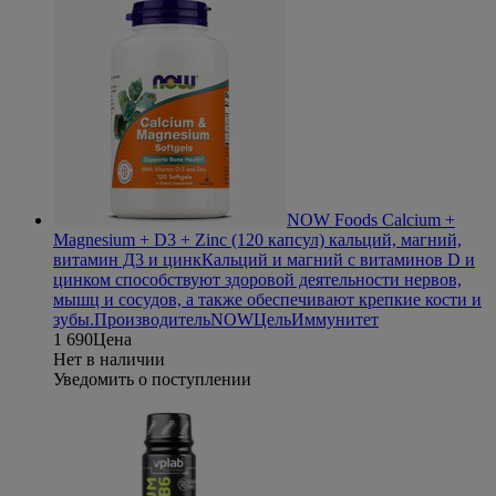
NOW Foods Calcium +
Magnesium + D3 + Zinc (120 капсул) кальций, магний,
витамин Д3 и цинк
Кальций и магний с витаминов D и
цинком способствуют здоровой деятельности нервов,
мышц и сосудов, а также обеспечивают крепкие кости и
зубы.
Производитель
NOW
Цель
Иммунитет
1 690
Цена
Нет в наличии
Уведомить о поступлении