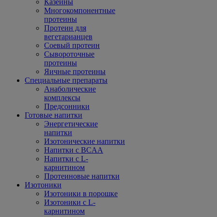
Казеины
Многокомпонентные
протеины
Протеин для
вегетарианцев
Соевый протеин
Сывороточные
протеины
Яичные протеины
Специальные препараты
Анаболические
комплексы
Предсонники
Готовые напитки
Энергетические
напитки
Изотонические напитки
Напитки с BCAA
Напитки с L-
карнитином
Протеиновые напитки
Изотоники
Изотоники в порошке
Изотоники с L-
карнитином