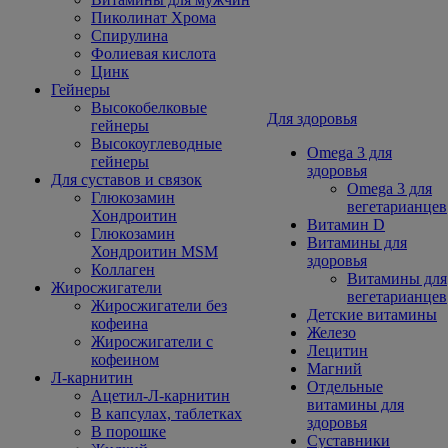
Пиколинат Хрома
Спирулина
Фолиевая кислота
Цинк
Гейнеры
Высокобелковые
Для здоровья
гейнеры
Высокоуглеводные
Omega 3 для
гейнеры
здоровья
Для суставов и связок
Omega 3 для
Глюкозамин
вегетарианцев
Хондроитин
Витамин D
Глюкозамин
Витамины для
Хондроитин MSM
здоровья
Коллаген
Витамины для
Жиросжигатели
вегетарианцев
Жиросжигатели без
Детские витамины
кофеина
Железо
Жиросжигатели с
Лецитин
кофеином
Магний
Л-карнитин
Отдельные
Ацетил-Л-карнитин
витамины для
В капсулах, таблетках
здоровья
В порошке
Суставники