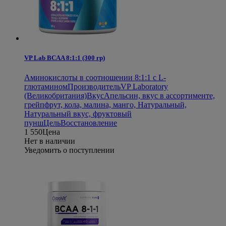
VP Lab BCAA 8:1:1 (300 гр)
Аминокислоты в соотношении 8:1:1 с L-
глютамином
Производитель
VP Laboratory
(Великобритания)
Вкус
Апельсин, вкус в ассортименте,
грейпфрут, кола, малина, манго, Натуральный,
Натуральный вкус, фруктовый
пунш
Цель
Восстановление
1 550
Цена
Нет в наличии
Уведомить о поступлении