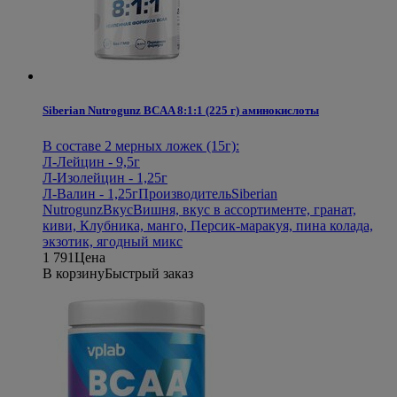
Siberian Nutrogunz BCAA 8:1:1 (225 г) аминокислоты
В составе 2 мерных ложек (15г):
Л-Лейцин - 9,5г
Л-Изолейцин - 1,25г
Л-Валин - 1,25г
Производитель
Siberian
Nutrogunz
Вкус
Вишня, вкус в ассортименте, гранат,
киви, Клубника, манго, Персик-маракуя, пина колада,
экзотик, ягодный микс
1 791
Цена
В корзину
Быстрый заказ