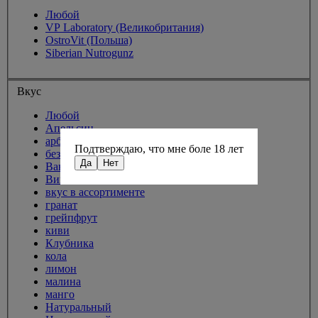
Любой
VP Laboratory (Великобритания)
OstroVit (Польша)
Siberian Nutrogunz
Вкус
Любой
Апельсин
арбуз
Подтверждаю, что мне боле 18 лет
без вкуса
Да
Нет
Ваниль
Вишня
вкус в ассортименте
гранат
грейпфрут
киви
Клубника
кола
лимон
малина
манго
Натуральный