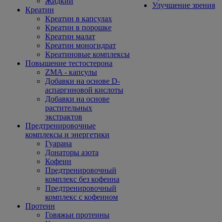
Жидкий
Улучшение зрения
Креатин
Креатин в капсулах
Креатин в порошке
Креатин малат
Креатин моногидрат
Креатиновые комплексы
Повышение тестостерона
ZMA - капсулы
Добавки на основе D-
аспаргиновой кислоты
Добавки на основе
растительных
экстрактов
Предтренировочные
комплексы и энергетики
Гуарана
Донаторы азота
Кофеин
Предтренировочный
комплекс без кофеина
Предтренировочный
комплекс с кофеином
Протеин
Говяжьи протеины