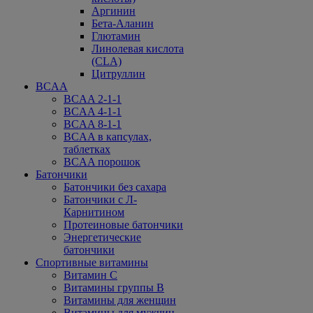
Аргинин
Бета-Аланин
Глютамин
Линолевая кислота
(CLA)
Цитруллин
BCAA
BCAA 2-1-1
BCAA 4-1-1
BCAA 8-1-1
BCAA в капсулах,
таблетках
BCAA порошок
Батончики
Батончики без сахара
Батончики с Л-
Карнитином
Протеиновые батончики
Энергетические
батончики
Спортивные витамины
Витамин С
Витамины группы В
Витамины для женщин
Витамины для мужчин