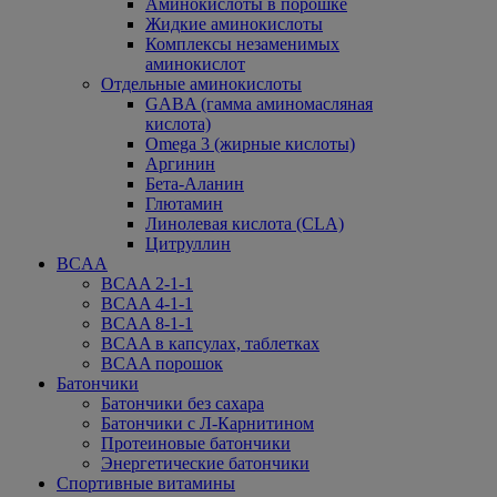
Аминокислоты в порошке
Жидкие аминокислоты
Комплексы незаменимых
аминокислот
Отдельные аминокислоты
GABA (гамма аминомасляная
кислота)
Omega 3 (жирные кислоты)
Аргинин
Бета-Аланин
Глютамин
Линолевая кислота (CLA)
Цитруллин
BCAA
BCAA 2-1-1
BCAA 4-1-1
BCAA 8-1-1
BCAA в капсулах, таблетках
BCAA порошок
Батончики
Батончики без сахара
Батончики с Л-Карнитином
Протеиновые батончики
Энергетические батончики
Спортивные витамины