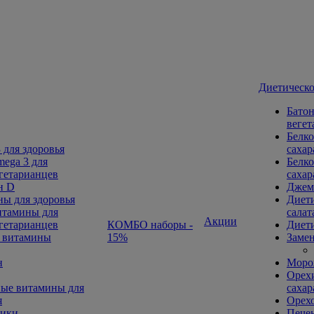
Диетическо
Батон
вегет
Белко
 для здоровья
сахар
ega 3 для
Белко
гетарианцев
сахар
н D
Джем
ы для здоровья
Диети
тамины для
салат
Акции
гетарианцев
КОМБО наборы -
Диети
 витамины
15%
Замен
н
Морож
Орехи
ые витамины для
сахар
я
Орех
ники
Печен