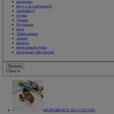
виноград
вкус в ассортименте
грейпфрут
груша
Дюшес
Клубника
кола
Лайм-лимон
лимон
мохито
фруктовый пунш
холодный чай-персик
Показать
Сбрость
МОРОЖЕНОЕ БЕЗ САХАРА