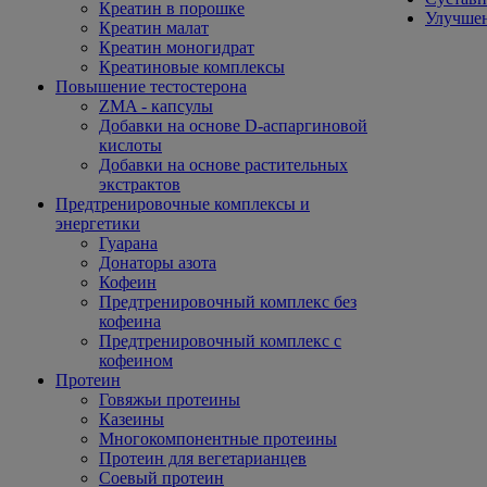
Креатин в порошке
Улучшен
Креатин малат
Креатин моногидрат
Креатиновые комплексы
Повышение тестостерона
ZMA - капсулы
Добавки на основе D-аспаргиновой
кислоты
Добавки на основе растительных
экстрактов
Предтренировочные комплексы и
энергетики
Гуарана
Донаторы азота
Кофеин
Предтренировочный комплекс без
кофеина
Предтренировочный комплекс с
кофеином
Протеин
Говяжьи протеины
Казеины
Многокомпонентные протеины
Протеин для вегетарианцев
Соевый протеин