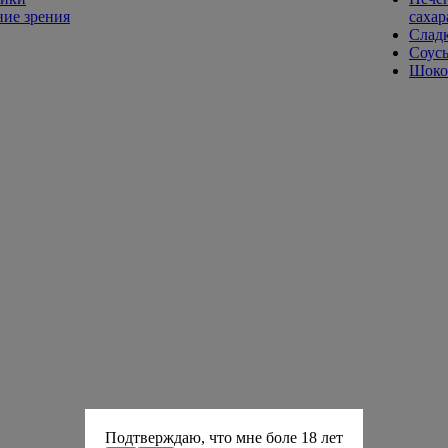
ие зрения
сахар
Слад
Соусы
Шокол
Подтверждаю, что мне боле 18 лет