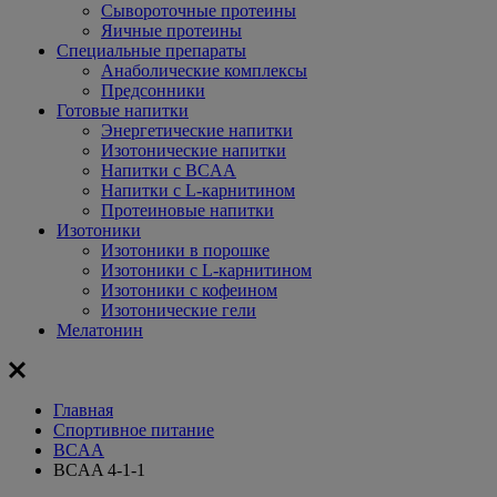
Сывороточные протеины
Яичные протеины
Специальные препараты
Анаболические комплексы
Предсонники
Готовые напитки
Энергетические напитки
Изотонические напитки
Напитки с BCAA
Напитки с L-карнитином
Протеиновые напитки
Изотоники
Изотоники в порошке
Изотоники с L-карнитином
Изотоники с кофеином
Изотонические гели
Мелатонин
Главная
Спортивное питание
BCAA
BCAA 4-1-1