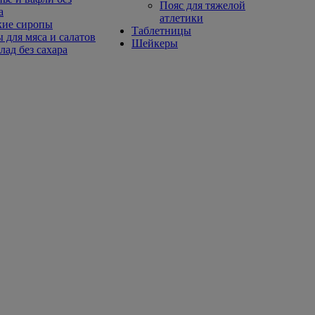
Пояс для тяжелой
а
атлетики
кие сиропы
Таблетницы
 для мяса и салатов
Шейкеры
ад без сахара