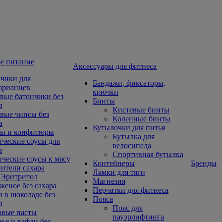
е питание
Aксессуары для фитнеса
чики для
Бандажи, фиксаторы,
арианцев
крючки
вые батончики без
Бинты
а
Кистевые бинты
вые чипсы без
Коленные бинты
а
Бутылочки для питья
ы и конфитюры
Бутылка для
ческие соусы для
велосипеда
а
Спортивная бутылка
ческие соусы к мясу
Контейнеры
Бренды
ители сахара
Лямки для тяги
Эритритол
Магнезия
еное без сахара
Перчатки для фитнеса
 в шоколаде без
Пояса
а
Пояс для
овые пасты
пауэрлифтинга
ье и вафли без