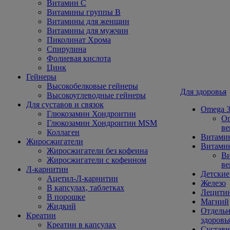
Витамин С
Витамины группы В
Витамины для женщин
Витамины для мужчин
Пиколинат Хрома
Спирулина
Фолиевая кислота
Цинк
Гейнеры
Высокобелковые гейнеры
Для здоровья
Высокоуглеводные гейнеры
Для суставов и связок
Omega 3
Глюкозамин Хондроитин
Om
Глюкозамин Хондроитин MSM
ве
Коллаген
Витами
Жиросжигатели
Витамин
Жиросжигатели без кофеина
Ви
Жиросжигатели с кофеином
ве
Л-карнитин
Детские
Ацетил-Л-карнитин
Железо
В капсулах, таблетках
Лецити
В порошке
Магний
Жидкий
Отдельн
Креатин
здоровь
Креатин в капсулах
Сустав