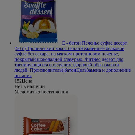
Ё - батон Печенье суфле десерт
(50 г) Тропический кокос-банан
Нежнейшее белковое
суфле без сахара, на мягком протеиновом печенье,
покрытый шоколадной глазурью. Фитнес-десерт для
тренирующихся и ведущих здоровый образ жизни
людей.
Производитель
ё|батон
Цель
Замена и дополнение
питания
152
Цена
Нет в наличии
Уведомить о поступлении