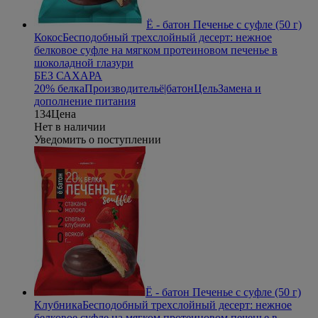
Ё - батон Печенье с суфле (50 г)
Кокос
Бесподобный трехслойный десерт: нежное
белковое суфле на мягком протеиновом печенье в
шоколадной глазури
БЕЗ САХАРА
20% белка
Производитель
ё|батон
Цель
Замена и
дополнение питания
134
Цена
Нет в наличии
Уведомить о поступлении
Ё - батон Печенье с суфле (50 г)
Клубника
Бесподобный трехслойный десерт: нежное
белковое суфле на мягком протеиновом печенье в