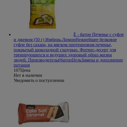
Ё - батон Печенье с суфле
и джемом (50 г) Имбирь-Лимон
Нежнейшее белковое
суфле без сахара, на мягком протеиновом печенье,
покрытый шоколадной глазурью. Фитнес-десерт для
тренирующихся и ведущих здоровый образ жизни
людей.
Производитель
ё|батон
Цель
Замена и дополнение
питания
107
Цена
Нет в наличии
Уведомить о поступлении