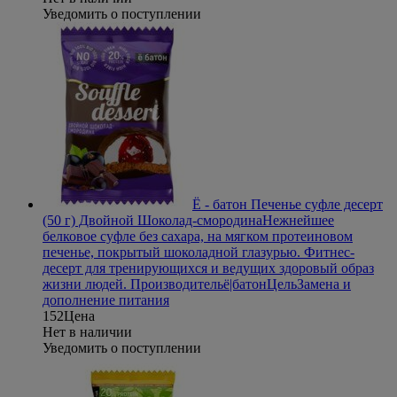
Уведомить о поступлении
Ё - батон Печенье суфле десерт
(50 г) Двойной Шоколад-смородина
Нежнейшее
белковое суфле без сахара, на мягком протеиновом
печенье, покрытый шоколадной глазурью. Фитнес-
десерт для тренирующихся и ведущих здоровый образ
жизни людей.
Производитель
ё|батон
Цель
Замена и
дополнение питания
152
Цена
Нет в наличии
Уведомить о поступлении