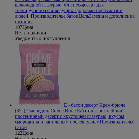
шоколадной глазурью. Фитнес-десерт для
тренирующихся и ведущих здоровый образ жизни
людей.
Производитель
ё|батон
Цель
Замена и дополнение
питания
107
Цена
Нет в наличии
Уведомить о поступлении
Ё - батон десерт Крем-брюле
(35г) Смородина
Crème Brule Ё/батон – нежнейший
протеиновый десерт с хрустящей глазурью, вкусом
смородины и ванильным послевкусием
Производитель
ё|
батон
122
Цена
Нет в наличии