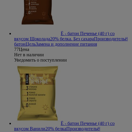
Ё - батон Печенье (40 г) со
вкусом Шоколада
20% белка. Без сахара
Производитель
ё|
батон
Цель
Замена и дополнение питания
77
Цена
Нет в наличии
Уведомить о поступлении
Ё - батон Печенье (40 г) со
вкусом Ванили
20% белка
Производитель
ё|