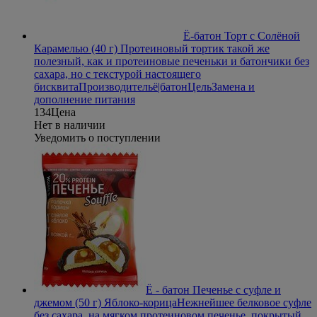
Ё-батон Торт с Солёной
Карамелью (40 г)
Протеиновый тортик такой же
полезный, как и протеиновые печеньки и батончики без
сахара, но с текстурой настоящего
бисквита
Производитель
ё|батон
Цель
Замена и
дополнение питания
134
Цена
Нет в наличии
Уведомить о поступлении
Ё - батон Печенье с суфле и
джемом (50 г) Яблоко-корица
Нежнейшее белковое суфле
без сахара, на мягком протеиновом печенье, покрытый