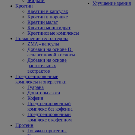
Жидкий
Улучшение зрения
Креатин
Креатин в капсулах
Креатин в порошке
Креатин малат
Креатин моногидрат
Креатиновые комплексы
Повышение тестостерона
ZMA - капсулы
Добавки на основе D-
аспаргиновой кислоты
Добавки на основе
растительных
экстрактов
Предтренировочные
комплексы и энергетики
Гуарана
Донаторы азота
Кофеин
Предтренировочный
комплекс без кофеина
Предтренировочный
комплекс с кофеином
Протеин
Говяжьи протеины