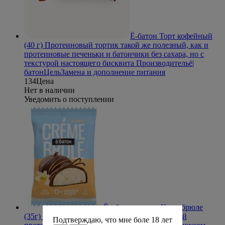
Ё-батон Торт кофейный
(40 г)
Протеиновый тортик такой же полезный, как и
протеиновые печеньки и батончики без сахара, но с
текстурой настоящего бисквита
Производитель
ё|
батон
Цель
Замена и дополнение питания
134
Цена
Нет в наличии
Уведомить о поступлении
Ё - батон десерт Крем-брюле
(35г) Ваниль
Crème Brule Ё/батон – нежнейший
Подтверждаю, что мне боле 18 лет