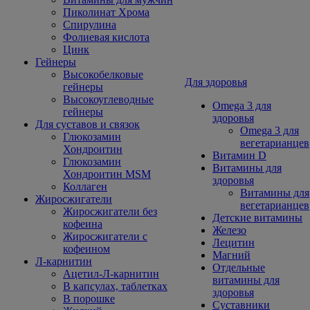
Пиколинат Хрома
Спирулина
Фолиевая кислота
Цинк
Гейнеры
Высокобелковые
Для здоровья
гейнеры
Высокоуглеводные
Omega 3 для
гейнеры
здоровья
Для суставов и связок
Omega 3 для
Глюкозамин
вегетарианцев
Хондроитин
Витамин D
Глюкозамин
Витамины для
Хондроитин MSM
здоровья
Коллаген
Витамины для
Жиросжигатели
вегетарианцев
Жиросжигатели без
Детские витамины
кофеина
Железо
Жиросжигатели с
Лецитин
кофеином
Магний
Л-карнитин
Отдельные
Ацетил-Л-карнитин
витамины для
В капсулах, таблетках
здоровья
В порошке
Суставники