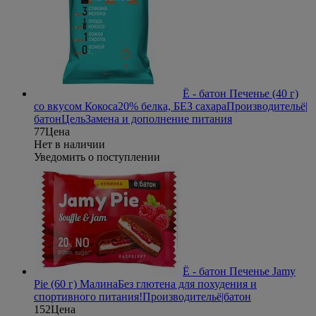
Ё - батон Печенье (40 г)
со вкусом Кокоса
20% белка, БЕЗ сахара
Производитель
ё|
батон
Цель
Замена и дополнение питания
77
Цена
Нет в наличии
Уведомить о поступлении
Ё - батон Печенье Jamy
Pie (60 г) Малина
Без глютена для похудения и
спортивного питания!
Производитель
ё|батон
152
Цена