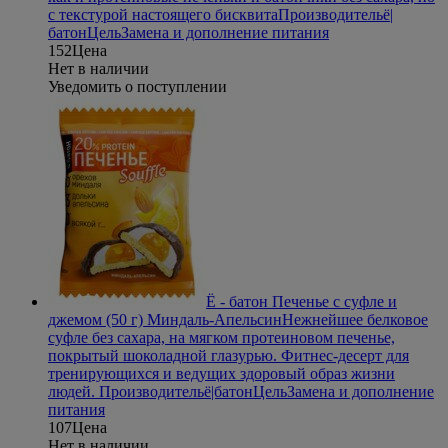
с текстурой настоящего бисквита
Производитель
ё|
батон
Цель
Замена и дополнение питания
152
Цена
Нет в наличии
Уведомить о поступлении
Ё - батон Печенье с суфле и
джемом (50 г) Миндаль-Апельсин
Нежнейшее белковое
суфле без сахара, на мягком протеиновом печенье,
покрытый шоколадной глазурью. Фитнес-десерт для
тренирующихся и ведущих здоровый образ жизни
людей.
Производитель
ё|батон
Цель
Замена и дополнение
питания
107
Цена
Нет в наличии