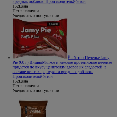
вредных добавок.
Производитель
ё|батон
152
Цена
Нет в наличии
Уведомить о поступлении
Ё - батон Печенье Jamy
Pie (60 г) Вишня
Мягкое и нежное протеиновое печенье
придется по вкусу ценителям здоровых сладостей, в
составе нет сахара, муки и вредных добавок.
Производитель
ё|батон
152
Цена
Нет в наличии
Уведомить о поступлении