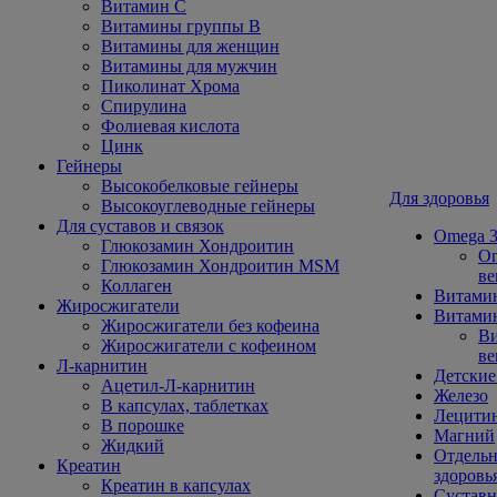
Витамин С
Витамины группы В
Витамины для женщин
Витамины для мужчин
Пиколинат Хрома
Спирулина
Фолиевая кислота
Цинк
Гейнеры
Высокобелковые гейнеры
Для здоровья
Высокоуглеводные гейнеры
Для суставов и связок
Omega 3
Глюкозамин Хондроитин
Om
Глюкозамин Хондроитин MSM
ве
Коллаген
Витами
Жиросжигатели
Витамин
Жиросжигатели без кофеина
Ви
Жиросжигатели с кофеином
ве
Л-карнитин
Детские
Ацетил-Л-карнитин
Железо
В капсулах, таблетках
Лецити
В порошке
Магний
Жидкий
Отдельн
Креатин
здоровь
Креатин в капсулах
Сустав