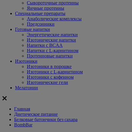
Сывороточные протеины
Яичные протеины
Специальные препараты
Анаболические комплексы
Предсонники
Готовые напитки
Энергетические напитки
Изотонические напитки
Напитки с BCAA
Напитки с L-карнитином
Протеиновые напитки
Изотоники
Изотоники в порошке
Изотоники с L-карнитином
Изотоники с кофеином
Изотонические гели
Мелатонин
Главная
Диетическое питание
Белковые батончики без сахара
BombBar