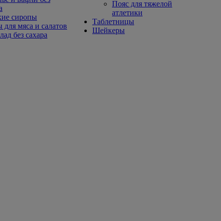
Пояс для тяжелой
а
атлетики
кие сиропы
Таблетницы
 для мяса и салатов
Шейкеры
ад без сахара