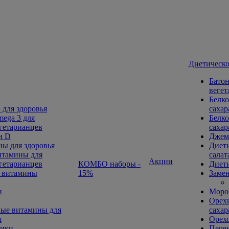
Диетическо
Батон
вегет
Белко
 для здоровья
сахар
ega 3 для
Белко
гетарианцев
сахар
н D
Джем
ы для здоровья
Диети
тамины для
салат
Акции
гетарианцев
КОМБО наборы -
Диети
 витамины
15%
Замен
н
Морож
Орехи
ые витамины для
сахар
я
Орех
ники
Печен