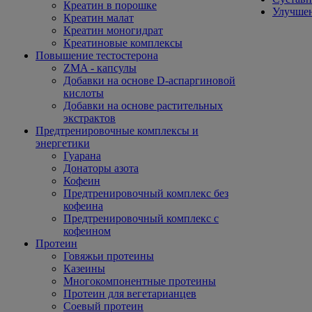
Креатин в порошке
Улучшен
Креатин малат
Креатин моногидрат
Креатиновые комплексы
Повышение тестостерона
ZMA - капсулы
Добавки на основе D-аспаргиновой
кислоты
Добавки на основе растительных
экстрактов
Предтренировочные комплексы и
энергетики
Гуарана
Донаторы азота
Кофеин
Предтренировочный комплекс без
кофеина
Предтренировочный комплекс с
кофеином
Протеин
Говяжьи протеины
Казеины
Многокомпонентные протеины
Протеин для вегетарианцев
Соевый протеин