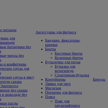
е питание
Aксессуары для фитнеса
чики для
Бандажи, фиксаторы,
арианцев
крючки
вые батончики без
Бинты
а
Кистевые бинты
вые чипсы без
Коленные бинты
а
Бутылочки для питья
ы и конфитюры
Бутылка для
ческие соусы для
велосипеда
а
Спортивная бутылка
ческие соусы к мясу
Контейнеры
Бренды
ители сахара
Лямки для тяги
Эритритол
Магнезия
еное без сахара
Перчатки для фитнеса
 в шоколаде без
Пояса
а
Пояс для
овые пасты
пауэрлифтинга
ье и вафли без