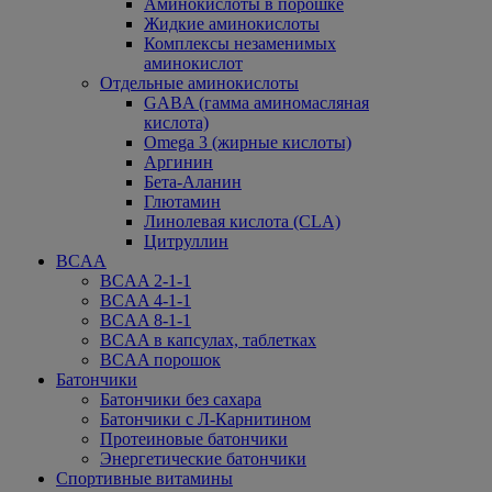
Аминокислоты в порошке
Жидкие аминокислоты
Комплексы незаменимых
аминокислот
Отдельные аминокислоты
GABA (гамма аминомасляная
кислота)
Omega 3 (жирные кислоты)
Аргинин
Бета-Аланин
Глютамин
Линолевая кислота (CLA)
Цитруллин
BCAA
BCAA 2-1-1
BCAA 4-1-1
BCAA 8-1-1
BCAA в капсулах, таблетках
BCAA порошок
Батончики
Батончики без сахара
Батончики с Л-Карнитином
Протеиновые батончики
Энергетические батончики
Спортивные витамины