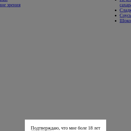
ие зрения
сахар
Слад
Соусы
Шокол
Подтверждаю, что мне боле 18 лет