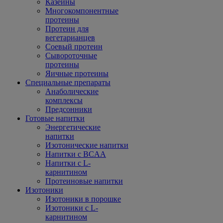
Казеины
Многокомпонентные
протеины
Протеин для
вегетарианцев
Соевый протеин
Сывороточные
протеины
Яичные протеины
Специальные препараты
Анаболические
комплексы
Предсонники
Готовые напитки
Энергетические
напитки
Изотонические напитки
Напитки с BCAA
Напитки с L-
карнитином
Протеиновые напитки
Изотоники
Изотоники в порошке
Изотоники с L-
карнитином