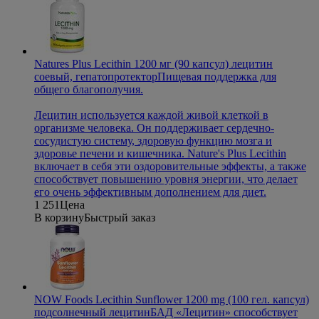
Natures Plus Lecithin 1200 мг (90 капсул) лецитин
соевый, гепатопротектор
Пищевая поддержка для
общего благополучия.
Лецитин используется каждой живой клеткой в
организме человека. Он поддерживает сердечно-
сосудистую систему, здоровую функцию мозга и
здоровье печени и кишечника. Nature's Plus Lecithin
включает в себя эти оздоровительные эффекты, а также
способствует повышению уровня энергии, что делает
его очень эффективным дополнением для диет.
1 251
Цена
В корзину
Быстрый заказ
NOW Foods Lecithin Sunflower 1200 mg (100 гел. капсул)
подсолнечный лецитин
БАД «Лецитин» способствует