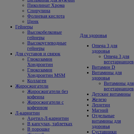
Пиколинат Хрома
Спирулина
Фолиевая кислота
Цинк
Гейнеры
Высокобелковые
Для здоровья
гейнеры
Высокоуглеводные
Omega 3 для
гейнеры
здоровья
Для суставов и связок
Omega 3 для
Глюкозамин
вегетарианцев
Хондроитин
Витамин D
Глюкозамин
Витамины для
Хондроитин MSM
здоровья
Коллаген
Витамины для
Жиросжигатели
вегетарианцев
Жиросжигатели без
Детские витамины
кофеина
Железо
Жиросжигатели с
Лецитин
кофеином
Магний
Л-карнитин
Отдельные
Ацетил-Л-карнитин
витамины для
В капсулах, таблетках
здоровья
В порошке
Суставники