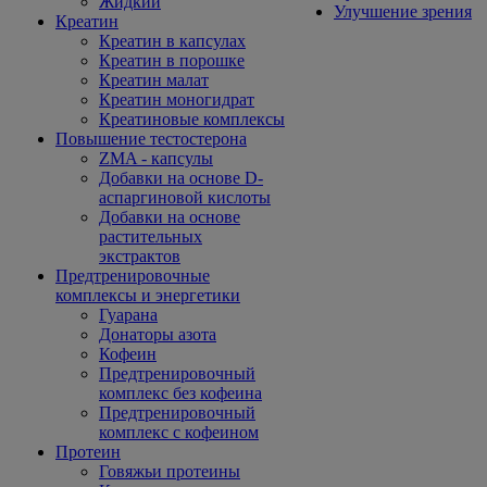
Жидкий
Улучшение зрения
Креатин
Креатин в капсулах
Креатин в порошке
Креатин малат
Креатин моногидрат
Креатиновые комплексы
Повышение тестостерона
ZMA - капсулы
Добавки на основе D-
аспаргиновой кислоты
Добавки на основе
растительных
экстрактов
Предтренировочные
комплексы и энергетики
Гуарана
Донаторы азота
Кофеин
Предтренировочный
комплекс без кофеина
Предтренировочный
комплекс с кофеином
Протеин
Говяжьи протеины