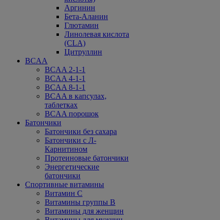
Аргинин
Бета-Аланин
Глютамин
Линолевая кислота
(CLA)
Цитруллин
BCAA
BCAA 2-1-1
BCAA 4-1-1
BCAA 8-1-1
BCAA в капсулах,
таблетках
BCAA порошок
Батончики
Батончики без сахара
Батончики с Л-
Карнитином
Протеиновые батончики
Энергетические
батончики
Спортивные витамины
Витамин С
Витамины группы В
Витамины для женщин
Витамины для мужчин