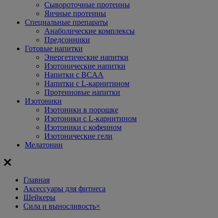
Сывороточные протеины
Яичные протеины
Специальные препараты
Анаболические комплексы
Предсонники
Готовые напитки
Энергетические напитки
Изотонические напитки
Напитки с BCAA
Напитки с L-карнитином
Протеиновые напитки
Изотоники
Изотоники в порошке
Изотоники с L-карнитином
Изотоники с кофеином
Изотонические гели
Мелатонин
Главная
Aксессуары для фитнеса
Шейкеры
Сила и выносливость
×