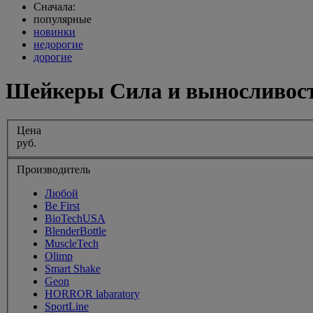
Сначала:
популярные
новинки
недорогие
дорогие
Шейкеры Сила и выносливос
Цена
руб.
Производитель
Любой
Be First
BioTechUSA
BlenderBottle
MuscleTech
Olimp
Smart Shake
Geon
HORROR labaratory
SportLine