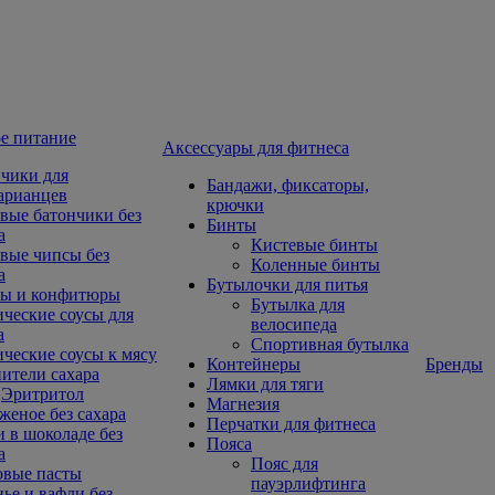
е питание
Aксессуары для фитнеса
чики для
Бандажи, фиксаторы,
арианцев
крючки
вые батончики без
Бинты
а
Кистевые бинты
вые чипсы без
Коленные бинты
а
Бутылочки для питья
ы и конфитюры
Бутылка для
ческие соусы для
велосипеда
а
Спортивная бутылка
ческие соусы к мясу
Контейнеры
Бренды
ители сахара
Лямки для тяги
Эритритол
Магнезия
еное без сахара
Перчатки для фитнеса
 в шоколаде без
Пояса
а
Пояс для
овые пасты
пауэрлифтинга
ье и вафли без