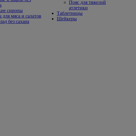
Пояс для тяжелой
а
атлетики
кие сиропы
Таблетницы
 для мяса и салатов
Шейкеры
ад без сахара