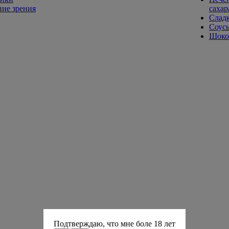
ие зрения
сахар
Слад
Соусы
Шокол
Подтверждаю, что мне боле 18 лет