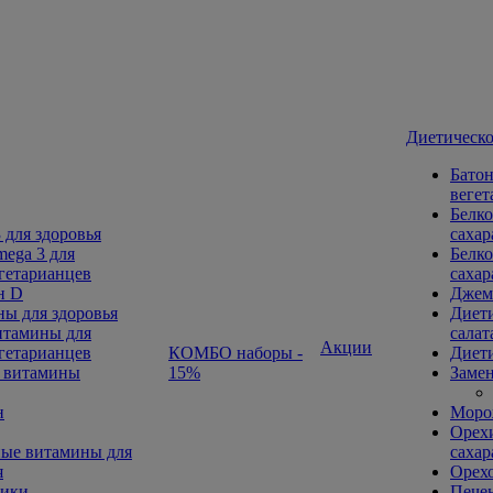
Диетическо
Батон
вегет
Белко
 для здоровья
сахар
ega 3 для
Белко
гетарианцев
сахар
н D
Джем
ы для здоровья
Диети
тамины для
салат
Акции
гетарианцев
КОМБО наборы -
Диети
 витамины
15%
Замен
н
Морож
Орехи
ые витамины для
сахар
я
Орех
ники
Печен