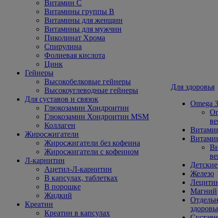
Витамин С
Витамины группы В
Витамины для женщин
Витамины для мужчин
Пиколинат Хрома
Спирулина
Фолиевая кислота
Цинк
Гейнеры
Высокобелковые гейнеры
Для здоровья
Высокоуглеводные гейнеры
Для суставов и связок
Omega 3
Глюкозамин Хондроитин
Om
Глюкозамин Хондроитин MSM
ве
Коллаген
Витами
Жиросжигатели
Витамин
Жиросжигатели без кофеина
Ви
Жиросжигатели с кофеином
ве
Л-карнитин
Детские
Ацетил-Л-карнитин
Железо
В капсулах, таблетках
Лецити
В порошке
Магний
Жидкий
Отдельн
Креатин
здоровь
Креатин в капсулах
Сустав