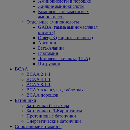
Аминокислоты в порошке
Жидкие аминокислоты
Комплексы незаменимых
аминокислот
Отдельные аминокислоты
GABA (гамма аминомасляная
кислота)
Omega 3 (жирные кислоты)
Аргинин
Бета-Аланин
Глютамин
Линолевая кислота (CLA)
Цитруллин
BCAA
BCAA 2-1-1
BCAA 4-1-1
BCAA 8-1-1
BCAA в капсулах, таблетках
BCAA порошок
Батончики
Батончики без сахара
Батончики с Л-Карнитином
Протеиновые батончики
Энергетические батончики
Спортивные витамины