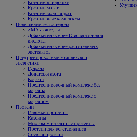
Креатин в порошке
Улучшен
Креатин малат
Креатин моногидрат
Креатиновые комплексы
Повышение тестостерона
ZMA - капсулы
Добавки на основе D-аспаргиновой
кислоты
Добавки на основе растительных
экстрактов
Предтренировочные комплексы и
энергетики
Гуарана
Донаторы азота
Кофеин
Предтренировочный комплекс без
кофеина
Предтренировочный комплекс с
кофеином
Протеин
Говяжьи протеины
Казеины
Многокомпонентные протеины
Протеин для вегетарианцев
Соевый протеин