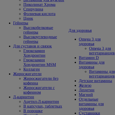
Пиколинат Хрома
Спирулина
Фолиевая кислота
Цинк
Гейнеры
Высокобелковые
Для здоровья
гейнеры
Высокоуглеводные
Omega 3 для
гейнеры
здоровья
Для суставов и связок
Omega 3 для
Глюкозамин
вегетарианцев
Хондроитин
Витамин D
Глюкозамин
Витамины для
Хондроитин MSM
здоровья
Коллаген
Витамины для
Жиросжигатели
вегетарианцев
Жиросжигатели без
Детские витамины
кофеина
Железо
Жиросжигатели с
Лецитин
кофеином
Магний
Л-карнитин
Отдельные
Ацетил-Л-карнитин
витамины для
В капсулах, таблетках
здоровья
В порошке
Суставники