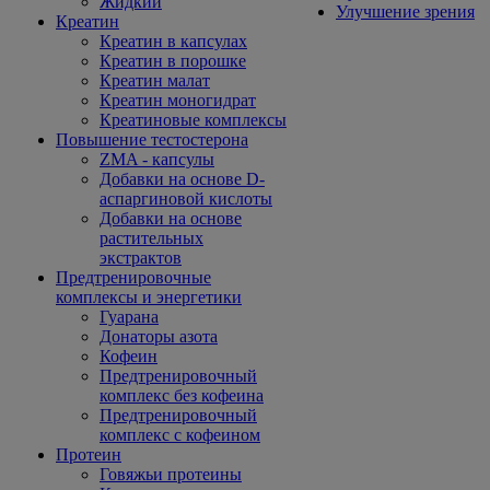
Жидкий
Улучшение зрения
Креатин
Креатин в капсулах
Креатин в порошке
Креатин малат
Креатин моногидрат
Креатиновые комплексы
Повышение тестостерона
ZMA - капсулы
Добавки на основе D-
аспаргиновой кислоты
Добавки на основе
растительных
экстрактов
Предтренировочные
комплексы и энергетики
Гуарана
Донаторы азота
Кофеин
Предтренировочный
комплекс без кофеина
Предтренировочный
комплекс с кофеином
Протеин
Говяжьи протеины