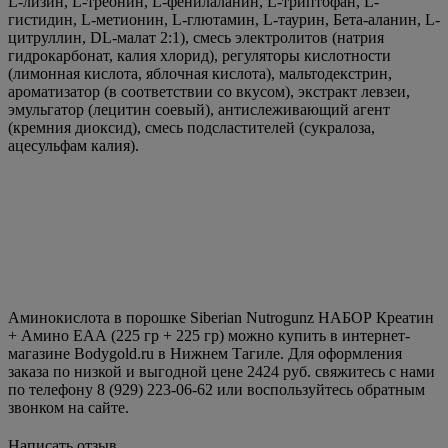
L-лизин, L-треонин, L-фенилаланин, L-триптофан, L-
гистидин, L-метионин, L-глютамин, L-таурин, Бета-аланин, L-
цитруллин, DL-малат 2:1), смесь электролитов (натрия
гидрокарбонат, калия хлорид), регуляторы кислотности
(лимонная кислота, яблочная кислота), мальтодекстрин,
ароматизатор (в соответствии со вкусом), экстракт левзеи,
эмульгатор (лецитин соевый), антислеживающий агент
(кремния диоксид), смесь подсластителей (сукралоза,
ацесульфам калия).
Аминокислота в порошке Siberian Nutrogunz НАБОР Креатин
+ Амино ЕАА (225 гр + 225 гр) можно купить в интернет-
магазине Bodygold.ru в Нижнем Тагиле. Для оформления
заказа по низкой и выгодной цене 2424 руб. свяжитесь с нами
по телефону 8 (929) 223-06-62 или воспользуйтесь обратным
звонком на сайте.
Написать отзыв