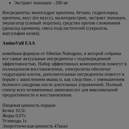
Экстракт эхинацеи - 200 мг
Ингредиенты: моногидрат креатина, бетаин, гидрохлорид
креатина, вкус (по вкусу), мальтодекстрин, экстракт эхинацеи,
эмульгатор (соевый лецитин), средство против слеживания
(диоксид кремния), смесь подсластителей (сукралоза,
ацесульфам калия).
AminoVulf EAA
новейшая формула от Siberian Nutrogunz, в которой собраны
все самые актуальные ингредиенты с подтвержденной
эффективностью. Набор эффективных компонентов помогут в
полноценном восстановлении, электролиты обеспечат
гидратацию клеток, дополнительные ингредиенты помогут в
борьбе с закислением мышц и, как следствие, с уменьшением
болевого синдрома после длительных упражнений. Полный
спектр всех незаменимых аминокислот для максимальной
продуктивности и восстановления.
Пищевая ценность порции
Белки 10,5г.
Жиры 0,07г.
Углеводы 1г.
Энергетическая ценность 47ккал