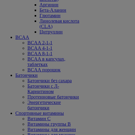
Аргинин
Бета-Аланин
Глютамин
Линолевая кислота
(CLA)
Цитруллин
BCAA
BCAA 2-1-1
BCAA 4-1-1
BCAA 8-1-1
BCAA в капсулах,
таблетках
BCAA порошок
Батончики
Батончики без сахара
Батончики с Л-
Карнитином
Протеиновые батончики
Энергетические
батончики
Спортивные витамины
Витамин С
Витамины группы В
Витамины для женщин
Витамины для мужчин