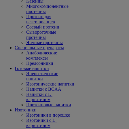
Казеины
Многокомпонентные
протеины
Протеин для
вегетарианцев
Соевый протеин
Сывороточные
протеины
Яичные протеины
Специальные препараты
Анаболические
комплексы
Предсонники
Готовые напитки
Энергетические
напитки
Изотонические напитки
Напитки с BCAA
Напитки с L-
карнитином
Протеиновые напитки
Изотоники
Изотоники в порошке
Изотоники с L-
карнитином