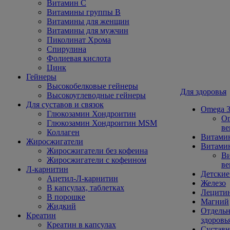
Витамин С
Витамины группы В
Витамины для женщин
Витамины для мужчин
Пиколинат Хрома
Спирулина
Фолиевая кислота
Цинк
Гейнеры
Высокобелковые гейнеры
Для здоровья
Высокоуглеводные гейнеры
Для суставов и связок
Omega 3
Глюкозамин Хондроитин
Om
Глюкозамин Хондроитин MSM
ве
Коллаген
Витами
Жиросжигатели
Витамин
Жиросжигатели без кофеина
Ви
Жиросжигатели с кофеином
ве
Л-карнитин
Детские
Ацетил-Л-карнитин
Железо
В капсулах, таблетках
Лецити
В порошке
Магний
Жидкий
Отдельн
Креатин
здоровь
Креатин в капсулах
Сустав