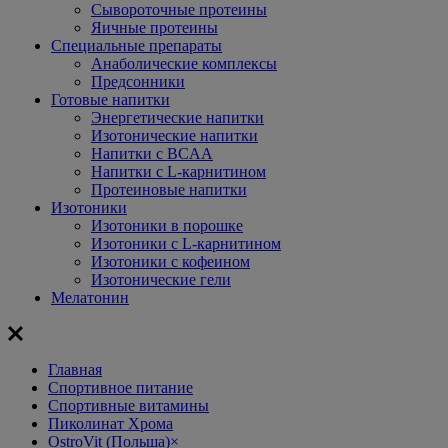
Сывороточные протеины
Яичные протеины
Специальные препараты
Анаболические комплексы
Предсонники
Готовые напитки
Энергетические напитки
Изотонические напитки
Напитки с BCAA
Напитки с L-карнитином
Протеиновые напитки
Изотоники
Изотоники в порошке
Изотоники с L-карнитином
Изотоники с кофеином
Изотонические гели
Мелатонин
Главная
Спортивное питание
Спортивные витамины
Пиколинат Хрома
OstroVit (Польша)
×