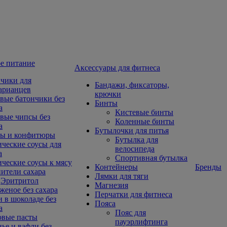
е питание
Aксессуары для фитнеса
чики для
Бандажи, фиксаторы,
арианцев
крючки
вые батончики без
Бинты
а
Кистевые бинты
вые чипсы без
Коленные бинты
а
Бутылочки для питья
ы и конфитюры
Бутылка для
ческие соусы для
велосипеда
а
Спортивная бутылка
ческие соусы к мясу
Контейнеры
Бренды
ители сахара
Лямки для тяги
Эритритол
Магнезия
еное без сахара
Перчатки для фитнеса
 в шоколаде без
Пояса
а
Пояс для
овые пасты
пауэрлифтинга
ье и вафли без