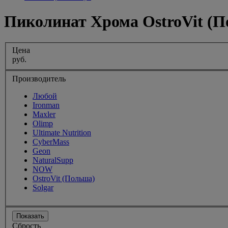
Пиколинат Хрома OstroVit (
Цена
руб.
Производитель
Любой
Ironman
Maxler
Olimp
Ultimate Nutrition
CyberMass
Geon
NaturalSupp
NOW
OstroVit (Польша)
Solgar
Показать
Сбрость