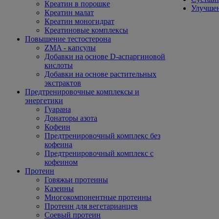
Креатин в порошке
Улучшен
Креатин малат
Креатин моногидрат
Креатиновые комплексы
Повышение тестостерона
ZMA - капсулы
Добавки на основе D-аспаргиновой
кислоты
Добавки на основе растительных
экстрактов
Предтренировочные комплексы и
энергетики
Гуарана
Донаторы азота
Кофеин
Предтренировочный комплекс без
кофеина
Предтренировочный комплекс с
кофеином
Протеин
Говяжьи протеины
Казеины
Многокомпонентные протеины
Протеин для вегетарианцев
Соевый протеин