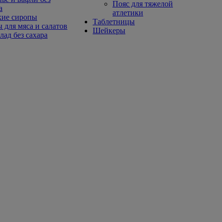
Пояс для тяжелой
а
атлетики
кие сиропы
Таблетницы
 для мяса и салатов
Шейкеры
ад без сахара