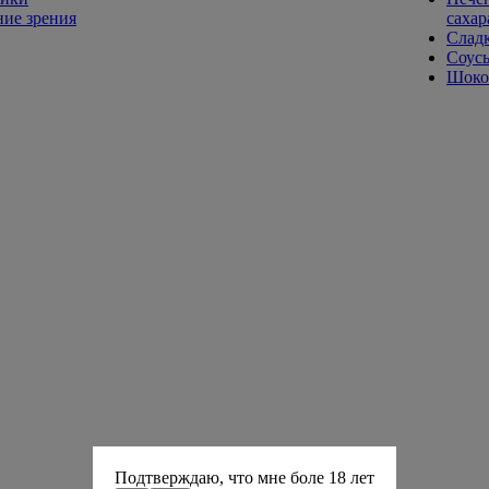
ие зрения
сахар
Слад
Соусы
Шокол
Подтверждаю, что мне боле 18 лет