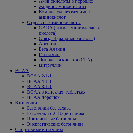
Аминокислоты в порошке
Жидкие аминокислоты
Комплексы незаменимых
аминокислот
Отдельные аминокислоты
GABA (гамма аминомасляная
кислота)
Omega 3 (жирные кислоты)
Аргинин
Бета-Аланин
Глютамин
Линолевая кислота (CLA)
Цитруллин
BCAA
BCAA 2-1-1
BCAA 4-1-1
BCAA 8-1-1
BCAA в капсулах, таблетках
BCAA порошок
Батончики
Батончики без сахара
Батончики с Л-Карнитином
Протеиновые батончики
Энергетические батончики
Спортивные витамины