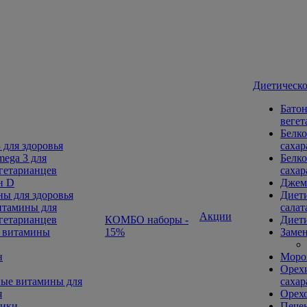
Диетическо
Батон
вегет
Белко
 для здоровья
сахар
ega 3 для
Белко
гетарианцев
сахар
н D
Джем
ы для здоровья
Диети
тамины для
салат
Акции
гетарианцев
КОМБО наборы -
Диети
 витамины
15%
Замен
н
Морож
Орехи
ые витамины для
сахар
я
Орех
ники
Печен