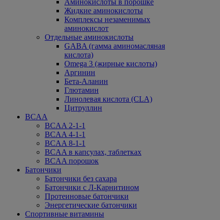
Аминокислоты в порошке
Жидкие аминокислоты
Комплексы незаменимых
аминокислот
Отдельные аминокислоты
GABA (гамма аминомасляная
кислота)
Omega 3 (жирные кислоты)
Аргинин
Бета-Аланин
Глютамин
Линолевая кислота (CLA)
Цитруллин
BCAA
BCAA 2-1-1
BCAA 4-1-1
BCAA 8-1-1
BCAA в капсулах, таблетках
BCAA порошок
Батончики
Батончики без сахара
Батончики с Л-Карнитином
Протеиновые батончики
Энергетические батончики
Спортивные витамины