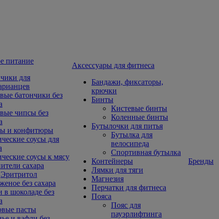
е питание
Aксессуары для фитнеса
чики для
Бандажи, фиксаторы,
арианцев
крючки
вые батончики без
Бинты
а
Кистевые бинты
вые чипсы без
Коленные бинты
а
Бутылочки для питья
ы и конфитюры
Бутылка для
ческие соусы для
велосипеда
а
Спортивная бутылка
ческие соусы к мясу
Контейнеры
Бренды
ители сахара
Лямки для тяги
Эритритол
Магнезия
еное без сахара
Перчатки для фитнеса
 в шоколаде без
Пояса
а
Пояс для
овые пасты
пауэрлифтинга
ье и вафли без