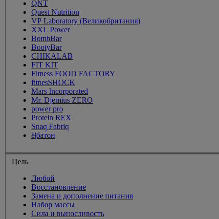
QNT
Quest Nutrition
VP Laboratory (Великобритания)
XXL Power
BombBar
BootyBar
CHIKALAB
FIT KIT
Fitness FOOD FACTORY
fitnesSHOCK
Mars Incorporated
Mr. Djemius ZERO
power pro
Protein REX
Snaq Fabriq
ё|батон
Цель
Любой
Восстановление
Замена и дополнение питания
Набор массы
Сила и выносливость