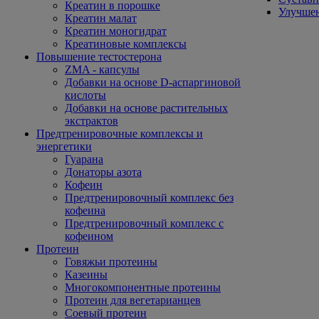
Креатин в порошке
Улучшен
Креатин малат
Креатин моногидрат
Креатиновые комплексы
Повышение тестостерона
ZMA - капсулы
Добавки на основе D-аспаргиновой
кислоты
Добавки на основе растительных
экстрактов
Предтренировочные комплексы и
энергетики
Гуарана
Донаторы азота
Кофеин
Предтренировочный комплекс без
кофеина
Предтренировочный комплекс с
кофеином
Протеин
Говяжьи протеины
Казеины
Многокомпонентные протеины
Протеин для вегетарианцев
Соевый протеин