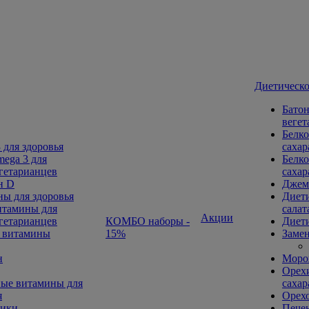
Диетическо
Батон
вегет
Белко
 для здоровья
сахар
ega 3 для
Белко
гетарианцев
сахар
н D
Джем
ы для здоровья
Диети
тамины для
салат
Акции
гетарианцев
КОМБО наборы -
Диети
 витамины
15%
Замен
н
Морож
Орехи
ые витамины для
сахар
я
Орех
ники
Печен