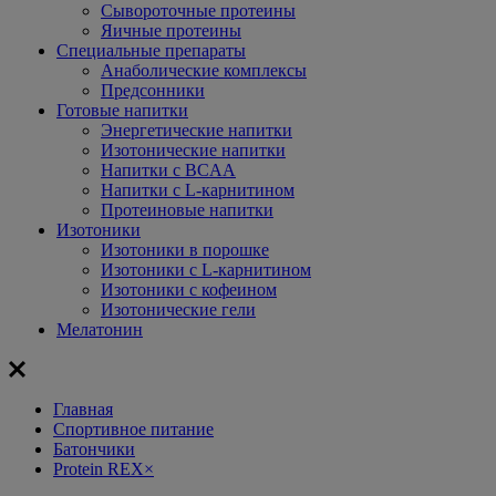
Сывороточные протеины
Яичные протеины
Специальные препараты
Анаболические комплексы
Предсонники
Готовые напитки
Энергетические напитки
Изотонические напитки
Напитки с BCAA
Напитки с L-карнитином
Протеиновые напитки
Изотоники
Изотоники в порошке
Изотоники с L-карнитином
Изотоники с кофеином
Изотонические гели
Мелатонин
Главная
Спортивное питание
Батончики
Protein REX
×