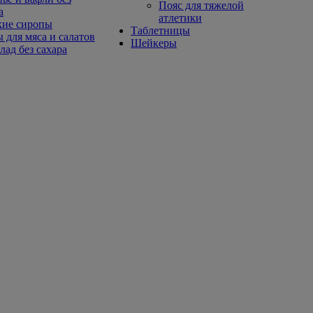
Пояс для тяжелой
а
атлетики
кие сиропы
Таблетницы
 для мяса и салатов
Шейкеры
ад без сахара