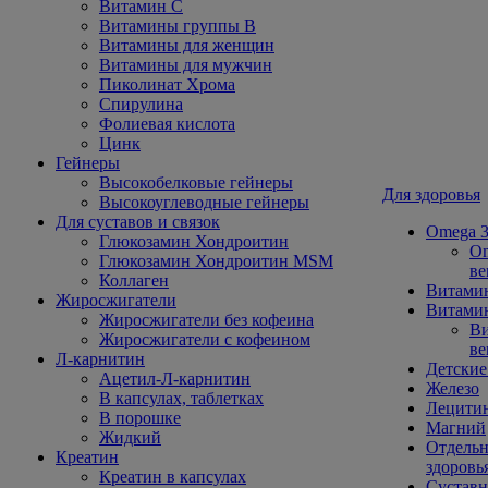
Витамин С
Витамины группы В
Витамины для женщин
Витамины для мужчин
Пиколинат Хрома
Спирулина
Фолиевая кислота
Цинк
Гейнеры
Высокобелковые гейнеры
Для здоровья
Высокоуглеводные гейнеры
Для суставов и связок
Omega 3
Глюкозамин Хондроитин
Om
Глюкозамин Хондроитин MSM
ве
Коллаген
Витами
Жиросжигатели
Витамин
Жиросжигатели без кофеина
Ви
Жиросжигатели с кофеином
ве
Л-карнитин
Детские
Ацетил-Л-карнитин
Железо
В капсулах, таблетках
Лецити
В порошке
Магний
Жидкий
Отдельн
Креатин
здоровь
Креатин в капсулах
Сустав