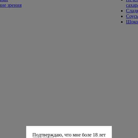
ие зрения
сахар
Слад
Соусы
Шокол
Подтверждаю, что мне боле 18 лет