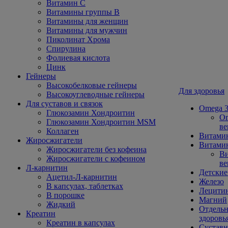
Витамин С
Витамины группы В
Витамины для женщин
Витамины для мужчин
Пиколинат Хрома
Спирулина
Фолиевая кислота
Цинк
Гейнеры
Высокобелковые гейнеры
Для здоровья
Высокоуглеводные гейнеры
Для суставов и связок
Omega 3
Глюкозамин Хондроитин
Om
Глюкозамин Хондроитин MSM
ве
Коллаген
Витами
Жиросжигатели
Витамин
Жиросжигатели без кофеина
Ви
Жиросжигатели с кофеином
ве
Л-карнитин
Детские
Ацетил-Л-карнитин
Железо
В капсулах, таблетках
Лецити
В порошке
Магний
Жидкий
Отдельн
Креатин
здоровь
Креатин в капсулах
Сустав