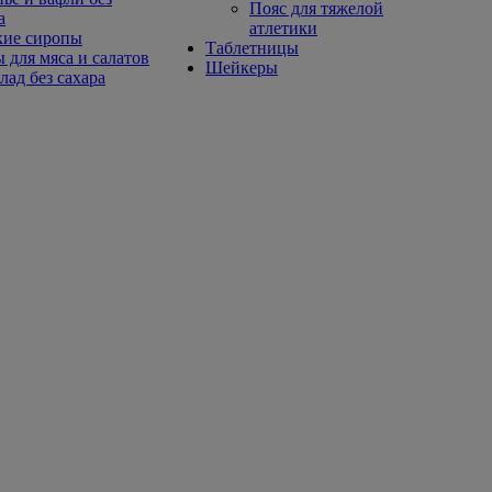
Пояс для тяжелой
а
атлетики
кие сиропы
Таблетницы
 для мяса и салатов
Шейкеры
ад без сахара