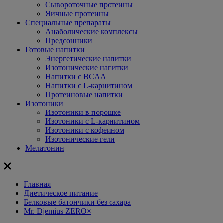
Сывороточные протеины
Яичные протеины
Специальные препараты
Анаболические комплексы
Предсонники
Готовые напитки
Энергетические напитки
Изотонические напитки
Напитки с BCAA
Напитки с L-карнитином
Протеиновые напитки
Изотоники
Изотоники в порошке
Изотоники с L-карнитином
Изотоники с кофеином
Изотонические гели
Мелатонин
Главная
Диетическое питание
Белковые батончики без сахара
Mr. Djemius ZERO
×