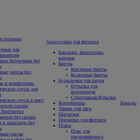
е питание
Aксессуары для фитнеса
чики для
Бандажи, фиксаторы,
арианцев
крючки
вые батончики без
Бинты
а
Кистевые бинты
вые чипсы без
Коленные бинты
а
Бутылочки для питья
ы и конфитюры
Бутылка для
ческие соусы для
велосипеда
а
Спортивная бутылка
ческие соусы к мясу
Контейнеры
Бренды
ители сахара
Лямки для тяги
Эритритол
Магнезия
еное без сахара
Перчатки для фитнеса
 в шоколаде без
Пояса
а
Пояс для
овые пасты
пауэрлифтинга
ье и вафли без