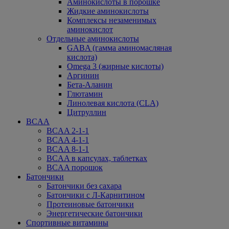
Аминокислоты в порошке
Жидкие аминокислоты
Комплексы незаменимых
аминокислот
Отдельные аминокислоты
GABA (гамма аминомасляная
кислота)
Omega 3 (жирные кислоты)
Аргинин
Бета-Аланин
Глютамин
Линолевая кислота (CLA)
Цитруллин
BCAA
BCAA 2-1-1
BCAA 4-1-1
BCAA 8-1-1
BCAA в капсулах, таблетках
BCAA порошок
Батончики
Батончики без сахара
Батончики с Л-Карнитином
Протеиновые батончики
Энергетические батончики
Спортивные витамины