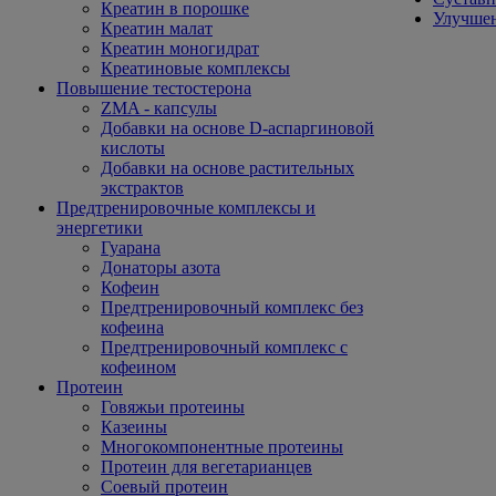
Креатин в порошке
Улучшен
Креатин малат
Креатин моногидрат
Креатиновые комплексы
Повышение тестостерона
ZMA - капсулы
Добавки на основе D-аспаргиновой
кислоты
Добавки на основе растительных
экстрактов
Предтренировочные комплексы и
энергетики
Гуарана
Донаторы азота
Кофеин
Предтренировочный комплекс без
кофеина
Предтренировочный комплекс с
кофеином
Протеин
Говяжьи протеины
Казеины
Многокомпонентные протеины
Протеин для вегетарианцев
Соевый протеин