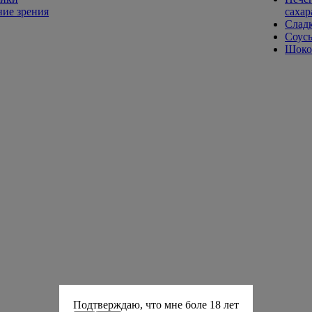
ие зрения
сахар
Слад
Соусы
Шокол
Подтверждаю, что мне боле 18 лет