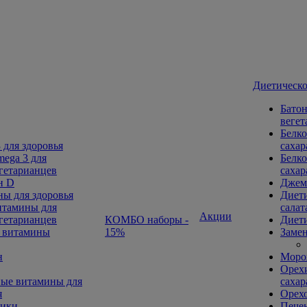
Диетическо
Батон
вегет
Белко
 для здоровья
сахар
ega 3 для
Белко
гетарианцев
сахар
н D
Джем
ы для здоровья
Диети
тамины для
салат
Акции
гетарианцев
КОМБО наборы -
Диети
 витамины
15%
Замен
н
Морож
Орехи
ые витамины для
сахар
я
Орех
ники
Печен