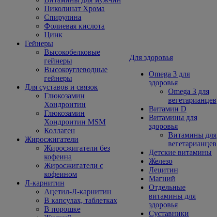
Пиколинат Хрома
Спирулина
Фолиевая кислота
Цинк
Гейнеры
Высокобелковые
Для здоровья
гейнеры
Высокоуглеводные
Omega 3 для
гейнеры
здоровья
Для суставов и связок
Omega 3 для
Глюкозамин
вегетарианцев
Хондроитин
Витамин D
Глюкозамин
Витамины для
Хондроитин MSM
здоровья
Коллаген
Витамины для
Жиросжигатели
вегетарианцев
Жиросжигатели без
Детские витамины
кофеина
Железо
Жиросжигатели с
Лецитин
кофеином
Магний
Л-карнитин
Отдельные
Ацетил-Л-карнитин
витамины для
В капсулах, таблетках
здоровья
В порошке
Суставники