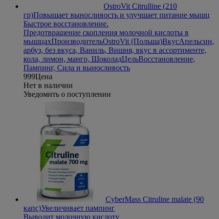
OstroVit Citrulline (210
гр)
Повышает выносливость и улучшает питание мышц
Быстрое восстановление.
Предотвращение скопления молочной кислоты в
мышцах
Производитель
OstroVit (Польша)
Вкус
Апельсин,
арбуз, без вкуса, Ваниль, Вишня, вкус в ассортименте,
кола, лимон, манго, Шоколад
Цель
Восстановление,
Пампинг, Сила и выносливость
999
Цена
Нет в наличии
Уведомить о поступлении
CyberMass Citruline malate (90
капс)
Увеличивает пампинг
Выводит молочную кислоту