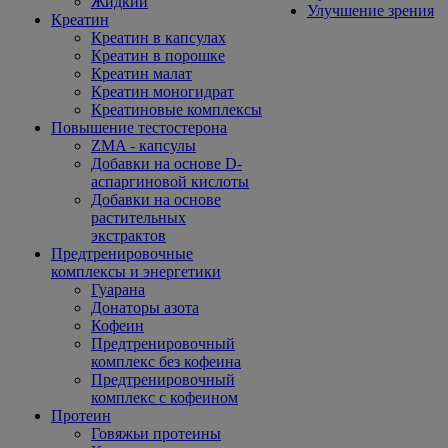
Жидкий
Улучшение зрения
Креатин
Креатин в капсулах
Креатин в порошке
Креатин малат
Креатин моногидрат
Креатиновые комплексы
Повышение тестостерона
ZMA - капсулы
Добавки на основе D-
аспаргиновой кислоты
Добавки на основе
растительных
экстрактов
Предтренировочные
комплексы и энергетики
Гуарана
Донаторы азота
Кофеин
Предтренировочный
комплекс без кофеина
Предтренировочный
комплекс с кофеином
Протеин
Говяжьи протеины