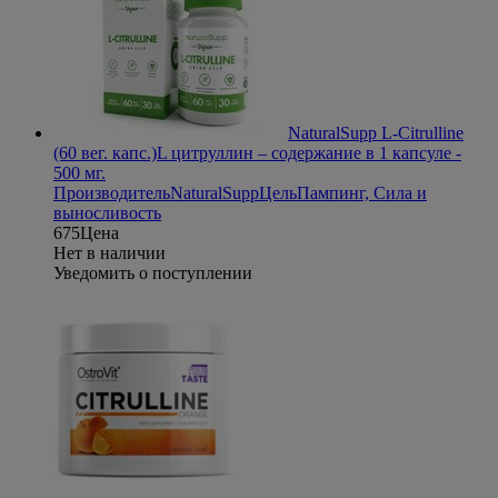
NaturalSupp L-Citrulline
(60 вег. капс.)
L цитруллин – содержание в 1 капсуле -
500 мг.
Производитель
NaturalSupp
Цель
Пампинг, Сила и
выносливость
675
Цена
Нет в наличии
Уведомить о поступлении