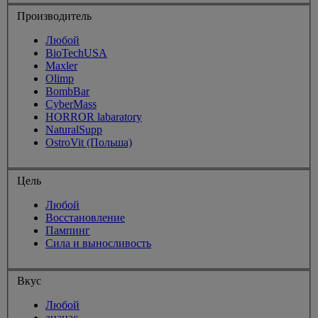
Производитель
Любой
BioTechUSA
Maxler
Olimp
BombBar
CyberMass
HORROR labaratory
NaturalSupp
OstroVit (Польша)
Цель
Любой
Восстановление
Пампинг
Сила и выносливость
Вкус
Любой
ананас