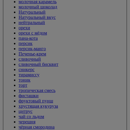
молочная карамель
молочный шоколад
Натуральный
Натуральный вкус
нейтральный
орехи
орехи с мёдом
пана-кота
персик
персик-манго
Печенье-крем
сливочный
сливочный бисквит
сникерс
тирамиссу
тоник
торт
тропическая смесь
фисташки
фруктовый пунш
хрустящая кукуруза
цитрус
чай со льдом
черешня
чёрная смородина