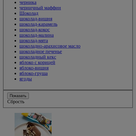
черника
черничный маффин
Шоколад
шоколад-вишня
шоколад-карамель
шоколад-кокос
шоколад-малина
шоколад-мята
шоколадно-арахисовое масло
шоколадное печенье
шоколадный кекс
яблоко с корицей
яблоко-вишня
яблоко-груша
ягоды
Показать
Сбрость