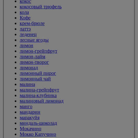
кокос
кокосовый трюфель
кола
Кофе
крем-брюле
латтэ
леденец
лесные ягоды
лимон
лимон-грейпфрут
лимон-лайм
лимон-творог
лимонад
лимонный пирог
лимонный чай
малина
малина-грейпфрут
малина-клубника
малиновый лимонад
манго
мандарин
маракуйя
миндаль-шоколад
Мокачино
Мокко Капучино