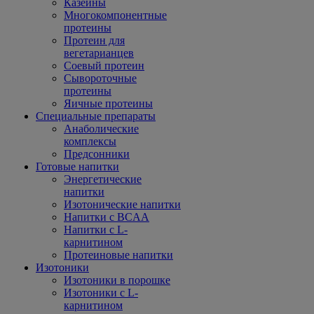
Казеины
Многокомпонентные
протеины
Протеин для
вегетарианцев
Соевый протеин
Сывороточные
протеины
Яичные протеины
Специальные препараты
Анаболические
комплексы
Предсонники
Готовые напитки
Энергетические
напитки
Изотонические напитки
Напитки с BCAA
Напитки с L-
карнитином
Протеиновые напитки
Изотоники
Изотоники в порошке
Изотоники с L-
карнитином