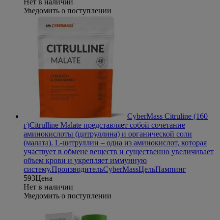
Нет в наличии
Уведомить о поступлении
CyberMass Citruline (160
г)
Citrulline Malate представляет собой сочетание
аминокислоты (цитруллина) и органической соли
(малата). L-цитруллин – одна из аминокислот, которая
участвует в обмене веществ и существенно увеличивает
объем крови и укрепляет иммунную
систему.
Производитель
CyberMass
Цель
Пампинг
593
Цена
Нет в наличии
Уведомить о поступлении