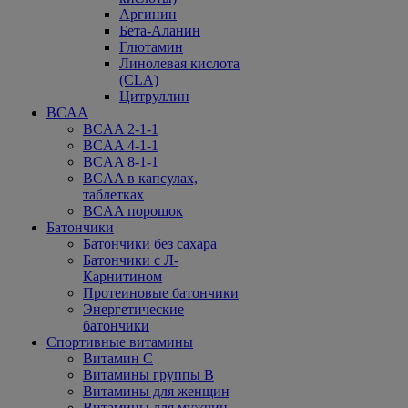
Аргинин
Бета-Аланин
Глютамин
Линолевая кислота
(CLA)
Цитруллин
BCAA
BCAA 2-1-1
BCAA 4-1-1
BCAA 8-1-1
BCAA в капсулах,
таблетках
BCAA порошок
Батончики
Батончики без сахара
Батончики с Л-
Карнитином
Протеиновые батончики
Энергетические
батончики
Спортивные витамины
Витамин С
Витамины группы В
Витамины для женщин
Витамины для мужчин