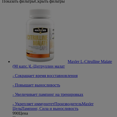
Показать фильтры
Скрыть фильтры
Maxler L-Citrulline Malate
(90 капс.)
L-Цитруллин малат
- Сокращает время восставновления
- Повышает выносливость
- Увеличивает пампинг на тренировках
- Укрепляет иммунитет
Производитель
Maxler
Цель
Пампинг, Сила и выносливость
990
Цена