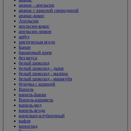
ананас - апельсин
ананас с красной смородиной
ананас-кокос
Апельсин
апельсин-кокос
апельсин-лимон
арбуз
арктическая ягода
Банан
банановый крем
без вкуса
белый шоколад
белый шоколад - дыня
белый шоколад - малина
белый шоколад - маракуйя
булочка с корицей
Ваниль
ваниль-Банан
Ваниль-карамель
ваниль-мед
ваниль-ягода
ванильно-клубничный
вафля
виноград