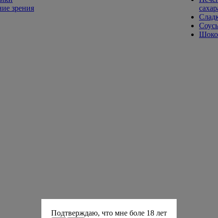
ие зрения
сахар
Слад
Соусы
Шокол
Подтверждаю, что мне боле 18 лет