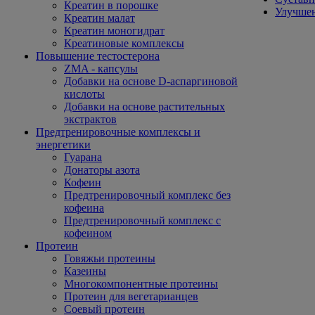
Креатин в порошке
Улучшен
Креатин малат
Креатин моногидрат
Креатиновые комплексы
Повышение тестостерона
ZMA - капсулы
Добавки на основе D-аспаргиновой
кислоты
Добавки на основе растительных
экстрактов
Предтренировочные комплексы и
энергетики
Гуарана
Донаторы азота
Кофеин
Предтренировочный комплекс без
кофеина
Предтренировочный комплекс с
кофеином
Протеин
Говяжьи протеины
Казеины
Многокомпонентные протеины
Протеин для вегетарианцев
Соевый протеин