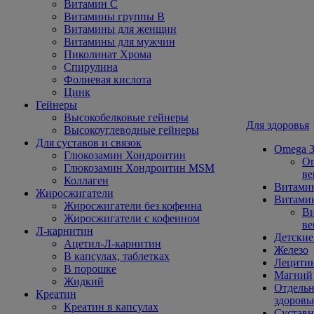
Витамин С
Витамины группы В
Витамины для женщин
Витамины для мужчин
Пиколинат Хрома
Спирулина
Фолиевая кислота
Цинк
Гейнеры
Высокобелковые гейнеры
Для здоровья
Высокоуглеводные гейнеры
Для суставов и связок
Omega 3
Глюкозамин Хондроитин
Om
Глюкозамин Хондроитин MSM
ве
Коллаген
Витами
Жиросжигатели
Витамин
Жиросжигатели без кофеина
Ви
Жиросжигатели с кофеином
ве
Л-карнитин
Детские
Ацетил-Л-карнитин
Железо
В капсулах, таблетках
Лецити
В порошке
Магний
Жидкий
Отдельн
Креатин
здоровь
Креатин в капсулах
Сустав