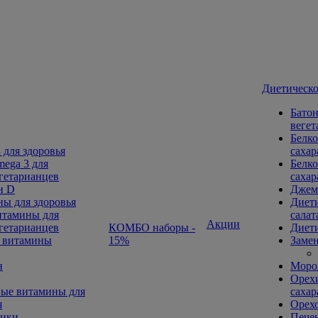
Диетическо
Батон
вегет
Белко
 для здоровья
сахар
ega 3 для
Белко
гетарианцев
сахар
н D
Джем
ы для здоровья
Диети
тамины для
салат
Акции
гетарианцев
КОМБО наборы -
Диети
 витамины
15%
Замен
н
Морож
Орехи
ые витамины для
сахар
я
Орех
ники
Печен