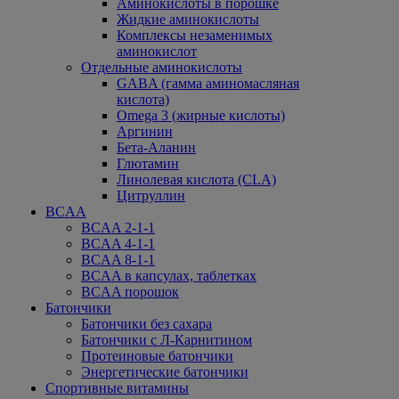
Аминокислоты в порошке
Жидкие аминокислоты
Комплексы незаменимых
аминокислот
Отдельные аминокислоты
GABA (гамма аминомасляная
кислота)
Omega 3 (жирные кислоты)
Аргинин
Бета-Аланин
Глютамин
Линолевая кислота (CLA)
Цитруллин
BCAA
BCAA 2-1-1
BCAA 4-1-1
BCAA 8-1-1
BCAA в капсулах, таблетках
BCAA порошок
Батончики
Батончики без сахара
Батончики с Л-Карнитином
Протеиновые батончики
Энергетические батончики
Спортивные витамины