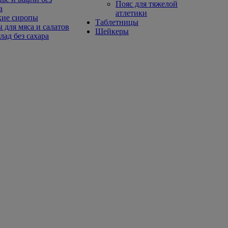
Пояс для тяжелой
а
атлетики
кие сиропы
Таблетницы
 для мяса и салатов
Шейкеры
ад без сахара