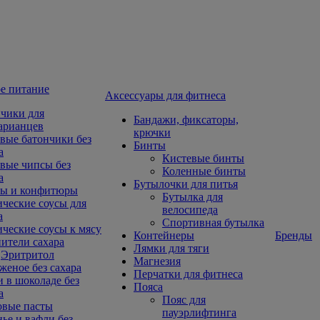
е питание
Aксессуары для фитнеса
чики для
Бандажи, фиксаторы,
арианцев
крючки
вые батончики без
Бинты
а
Кистевые бинты
вые чипсы без
Коленные бинты
а
Бутылочки для питья
ы и конфитюры
Бутылка для
ческие соусы для
велосипеда
а
Спортивная бутылка
ческие соусы к мясу
Контейнеры
Бренды
ители сахара
Лямки для тяги
Эритритол
Магнезия
еное без сахара
Перчатки для фитнеса
 в шоколаде без
Пояса
а
Пояс для
овые пасты
пауэрлифтинга
ье и вафли без