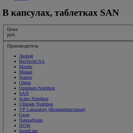
В капсулах, таблетках SAN
Цена
руб.
Производитель
Любой
BioTechUSA
Maxler
Mutant
Nutrex
Olimp
Optimum Nutrition
SAN
Scitec Nutrition
Ultimate Nutrition
VP Laboratory (Великобритания)
Geon
NaturalSupp
NOW
SportLine