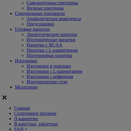
Сывороточные протеины
Яичные протеины
Специальные препараты
Анаболические комплексы
Предсонники
Готовые напитки
Энергетические напитки
Изотонические напитки
Напитки с BCAA
Напитки с L-карнитином
Протеиновые напитки
Изотоники
Изотоники в порошке
Изотоники с L-карнитином
Изотоники с кофеином
Изотонические гели
Мелатонин
Главная
Спортивное питание
Л-карнитин
В капсулах, таблетках
SAN
×