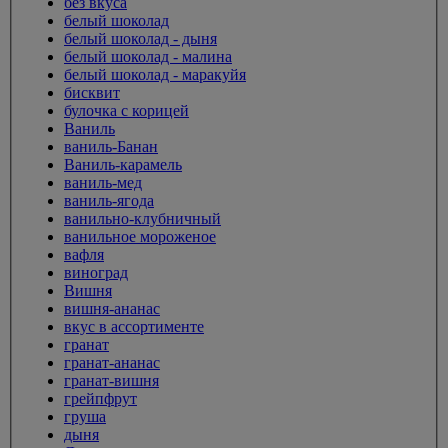
без вкуса
белый шоколад
белый шоколад - дыня
белый шоколад - малина
белый шоколад - маракуйя
бисквит
булочка с корицей
Ваниль
ваниль-Банан
Ваниль-карамель
ваниль-мед
ваниль-ягода
ванильно-клубничный
ванильное мороженое
вафля
виноград
Вишня
вишня-ананас
вкус в ассортименте
гранат
гранат-ананас
гранат-вишня
грейпфрут
груша
дыня