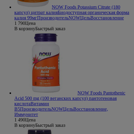
NOW Foods Potassium Citrate (180
капсул) цитрат калия
Биодоступная органическая форма
калия 99мг
Производитель
NOW
Цель
Восстановление
1 790
Цена
В корзину
Быстрый заказ
NOW Foods Pantothenic
Acid 500 mg (100 веганских капсул) пантотеновая
кислота
Витамин
В5
Производитель
NOW
Цель
Восстановление,
Иммунитет
1 490
Цена
В корзину
Быстрый заказ