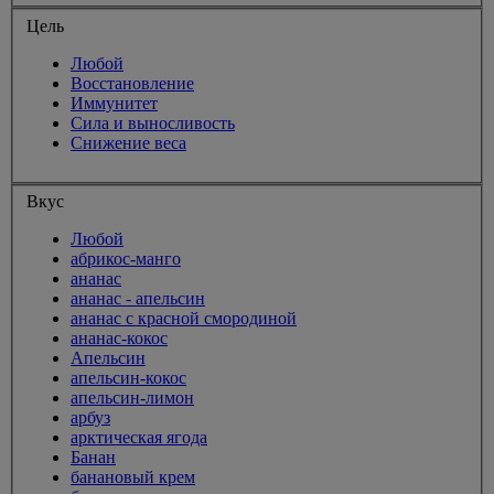
Цель
Любой
Восстановление
Иммунитет
Сила и выносливость
Снижение веса
Вкус
Любой
абрикос-манго
ананас
ананас - апельсин
ананас с красной смородиной
ананас-кокос
Апельсин
апельсин-кокос
апельсин-лимон
арбуз
арктическая ягода
Банан
банановый крем