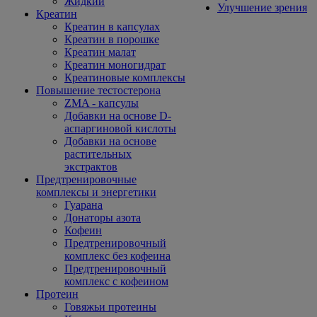
Жидкий
Улучшение зрения
Креатин
Креатин в капсулах
Креатин в порошке
Креатин малат
Креатин моногидрат
Креатиновые комплексы
Повышение тестостерона
ZMA - капсулы
Добавки на основе D-
аспаргиновой кислоты
Добавки на основе
растительных
экстрактов
Предтренировочные
комплексы и энергетики
Гуарана
Донаторы азота
Кофеин
Предтренировочный
комплекс без кофеина
Предтренировочный
комплекс с кофеином
Протеин
Говяжьи протеины