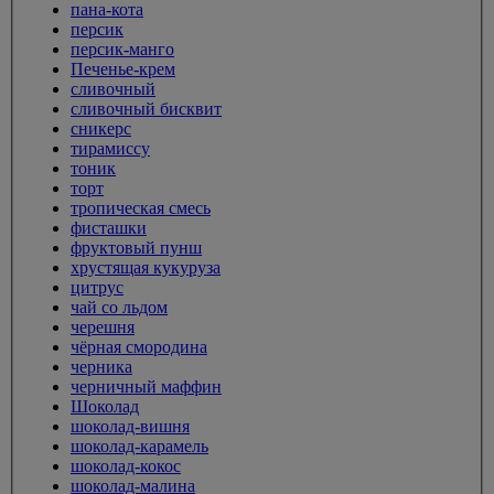
пана-кота
персик
персик-манго
Печенье-крем
сливочный
сливочный бисквит
сникерс
тирамиссу
тоник
торт
тропическая смесь
фисташки
фруктовый пунш
хрустящая кукуруза
цитрус
чай со льдом
черешня
чёрная смородина
черника
черничный маффин
Шоколад
шоколад-вишня
шоколад-карамель
шоколад-кокос
шоколад-малина