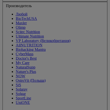
Производитель
Любой
BioTechUSA
Maxler
Olimp
Scitec Nutrition
Ultimate Nutrition
VP Laboratory (Великобритания)
AllNUTRITION
Biohacking Mantra
CyberMass
Doctor's Best
My Care
NaturalSupp
Nature's Plus
NOW
OstroVit (Польша)
SiS
Solaray
Solgar
SportLine
UniONE