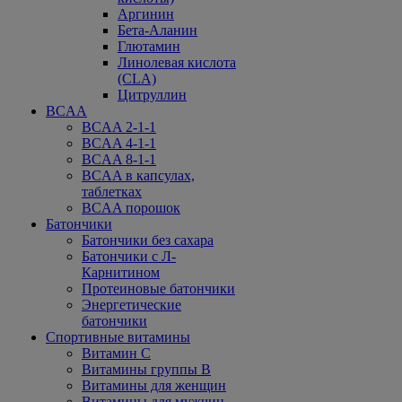
Аргинин
Бета-Аланин
Глютамин
Линолевая кислота
(CLA)
Цитруллин
BCAA
BCAA 2-1-1
BCAA 4-1-1
BCAA 8-1-1
BCAA в капсулах,
таблетках
BCAA порошок
Батончики
Батончики без сахара
Батончики с Л-
Карнитином
Протеиновые батончики
Энергетические
батончики
Спортивные витамины
Витамин С
Витамины группы В
Витамины для женщин
Витамины для мужчин