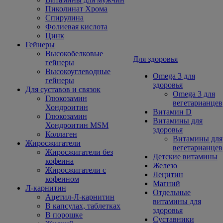
Пиколинат Хрома
Спирулина
Фолиевая кислота
Цинк
Гейнеры
Высокобелковые
Для здоровья
гейнеры
Высокоуглеводные
Omega 3 для
гейнеры
здоровья
Для суставов и связок
Omega 3 для
Глюкозамин
вегетарианцев
Хондроитин
Витамин D
Глюкозамин
Витамины для
Хондроитин MSM
здоровья
Коллаген
Витамины для
Жиросжигатели
вегетарианцев
Жиросжигатели без
Детские витамины
кофеина
Железо
Жиросжигатели с
Лецитин
кофеином
Магний
Л-карнитин
Отдельные
Ацетил-Л-карнитин
витамины для
В капсулах, таблетках
здоровья
В порошке
Суставники