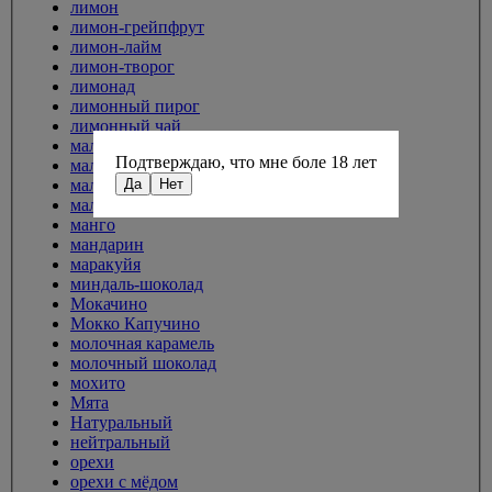
лимон
лимон-грейпфрут
лимон-лайм
лимон-творог
лимонад
лимонный пирог
лимонный чай
малина
Подтверждаю, что мне боле 18 лет
малина-грейпфрут
Да
Нет
малина-клубника
малиновый лимонад
манго
мандарин
маракуйя
миндаль-шоколад
Мокачино
Мокко Капучино
молочная карамель
молочный шоколад
мохито
Мята
Натуральный
нейтральный
орехи
орехи с мёдом