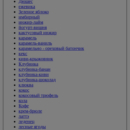
Дюшес
ежевика
Зеленое яблоко
имбирный
инжир-лайм
йогурт-вишня
кактусовый инжир
карамель
карамель-ваниль
карамельно - ореховый батончик
кекс
киви-крыжовник
Клубника
клубника-банан
клубника-киви
клубника-шоколад
клюква
кокос
кокосовый трюфель
кола
Кофе
крем-брюле
латтэ
леденец
лесные ягоды