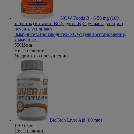
NOW Foods B - 6 50 mg (100
таблеток) витамин В6 (группа В)
Улучшает функцию
печени, усиливает
иммунитет.
Производитель
NOW
Цель
Восстановление,
Иммунитет
550
Цена
Нет в наличии
Уведомить о поступлении
BioTech Liver Aid (60 таб)
1 305
Цена
Нет в наличии