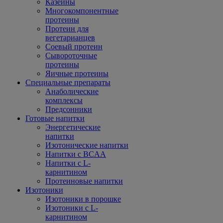
Казеины
Многокомпонентные
протеины
Протеин для
вегетарианцев
Соевый протеин
Сывороточные
протеины
Яичные протеины
Специальные препараты
Анаболические
комплексы
Предсонники
Готовые напитки
Энергетические
напитки
Изотонические напитки
Напитки с BCAA
Напитки с L-
карнитином
Протеиновые напитки
Изотоники
Изотоники в порошке
Изотоники с L-
карнитином