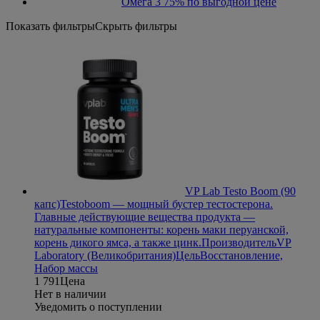
Омега 3 75% по выгодной цене
Показать фильтры
Скрыть фильтры
VP Lab Testo Boom (90
капс)
Testoboom — мощный бустер тестостерона.
Главные действующие вещества продукта —
натуральные компоненты: корень маки перуанской,
корень дикого ямса, а также цинк.
Производитель
VP
Laboratory (Великобритания)
Цель
Восстановление,
Набор массы
1 791
Цена
Нет в наличии
Уведомить о поступлении