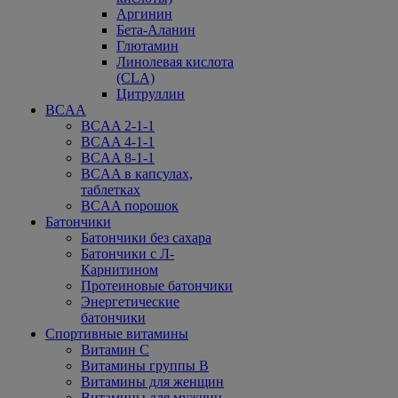
Аргинин
Бета-Аланин
Глютамин
Линолевая кислота
(CLA)
Цитруллин
BCAA
BCAA 2-1-1
BCAA 4-1-1
BCAA 8-1-1
BCAA в капсулах,
таблетках
BCAA порошок
Батончики
Батончики без сахара
Батончики с Л-
Карнитином
Протеиновые батончики
Энергетические
батончики
Спортивные витамины
Витамин С
Витамины группы В
Витамины для женщин
Витамины для мужчин