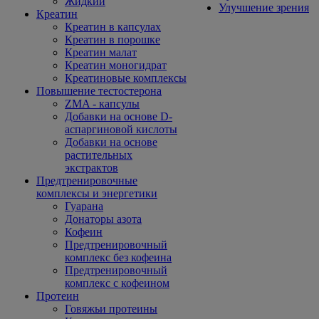
Жидкий
Улучшение зрения
Креатин
Креатин в капсулах
Креатин в порошке
Креатин малат
Креатин моногидрат
Креатиновые комплексы
Повышение тестостерона
ZMA - капсулы
Добавки на основе D-
аспаргиновой кислоты
Добавки на основе
растительных
экстрактов
Предтренировочные
комплексы и энергетики
Гуарана
Донаторы азота
Кофеин
Предтренировочный
комплекс без кофеина
Предтренировочный
комплекс с кофеином
Протеин
Говяжьи протеины