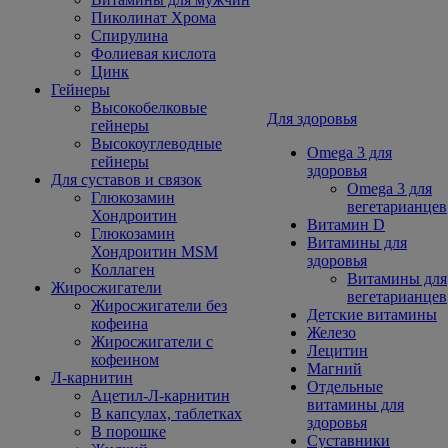
Пиколинат Хрома
Спирулина
Фолиевая кислота
Цинк
Гейнеры
Высокобелковые
Для здоровья
гейнеры
Высокоуглеводные
Omega 3 для
гейнеры
здоровья
Для суставов и связок
Omega 3 для
Глюкозамин
вегетарианцев
Хондроитин
Витамин D
Глюкозамин
Витамины для
Хондроитин MSM
здоровья
Коллаген
Витамины для
Жиросжигатели
вегетарианцев
Жиросжигатели без
Детские витамины
кофеина
Железо
Жиросжигатели с
Лецитин
кофеином
Магний
Л-карнитин
Отдельные
Ацетил-Л-карнитин
витамины для
В капсулах, таблетках
здоровья
В порошке
Суставники