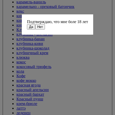
карамель-ваниль
карамельно - ореховый батончик
кекс
киви
киви-крыжовник
Подтверждаю, что мне боле 18 лет
кислая конфета
Да
Нет
Клубника
клубника - апельсин
клубника-банан
клубника-киви
клубника-шоколад
клубничный крем
клюква
кокос
кокосовый трюфель
кола
Кофе
кофе мокко
красная ягода
красный апельсин
красный бархат
Красный пунш
крем-брюле
латтэ
леденец