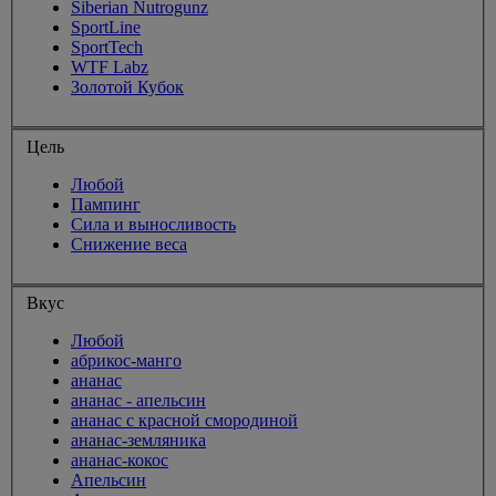
Siberian Nutrogunz
SportLine
SportTech
WTF Labz
Золотой Кубок
Цель
Любой
Пампинг
Сила и выносливость
Снижение веса
Вкус
Любой
абрикос-манго
ананас
ананас - апельсин
ананас с красной смородиной
ананас-земляника
ананас-кокос
Апельсин