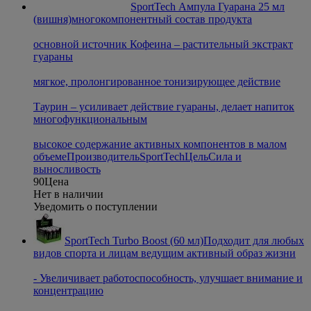
SportTech Ампула Гуарана 25 мл
(вишня)
многокомпонентный состав продукта
основной источник Кофеина – растительный экстракт
гуараны
мягкое, пролонгированное тонизирующее действие
Таурин – усиливает действие гуараны, делает напиток
многофункциональным
высокое содержание активных компонентов в малом
объеме
Производитель
SportTech
Цель
Сила и
выносливость
90
Цена
Нет в наличии
Уведомить о поступлении
SportTech Turbo Boost (60 мл)
Подходит для любых
видов спорта и лицам ведущим активный образ жизни
- Увеличивает работоспособность, улучшает внимание и
концентрацию