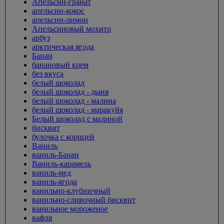
Апельсин-гранат
апельсин-кокос
апельсин-лимон
Апельсиновый мохито
арбуз
арктическая ягода
Банан
банановый крем
без вкуса
белый шоколад
белый шоколад - дыня
белый шоколад - малина
белый шоколад - маракуйя
Белый шоколад с малиной
бисквит
булочка с корицей
Ваниль
ваниль-Банан
Ваниль-карамель
ваниль-мед
ваниль-ягода
ванильно-клубничный
ванильно-сливочный бисквит
ванильное мороженое
вафля