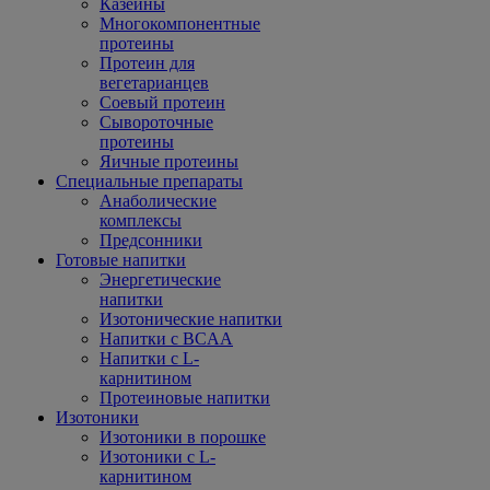
Казеины
Многокомпонентные
протеины
Протеин для
вегетарианцев
Соевый протеин
Сывороточные
протеины
Яичные протеины
Специальные препараты
Анаболические
комплексы
Предсонники
Готовые напитки
Энергетические
напитки
Изотонические напитки
Напитки с BCAA
Напитки с L-
карнитином
Протеиновые напитки
Изотоники
Изотоники в порошке
Изотоники с L-
карнитином