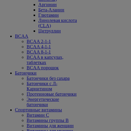
Аргинин
Бета-Аланин
Глютамин
Линолевая кислота
(CLA)
Цитруллин
BCAA
BCAA 2-1-1
BCAA 4-1-1
BCAA 8-1-1
BCAA в капсулах,
таблетках
BCAA порошок
Батончики
Батончики без сахара
Батончики с Л-
Карнитином
Протеиновые батончики
Энергетические
батончики
Спортивные витамины
Витамин С
Витамины группы В
Витамины для женщин
Витамины для мужчин