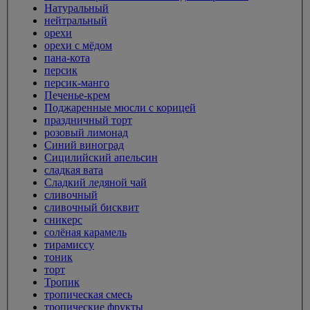
Натуральный
нейтральный
орехи
орехи с мёдом
пана-кота
персик
персик-манго
Печенье-крем
Поджаренные мюсли с корицей
праздничный торт
розовый лимонад
Синий виноград
Сицилийский апельсин
сладкая вата
Сладкий ледяной чай
сливочный
сливочный бисквит
сникерс
солёная карамель
тирамиссу
тоник
торт
Тропик
тропическая смесь
тропические фрукты