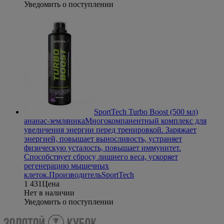
Уведомить о поступлении
SportTech Turbo Boost (500 мл)
ананас-земляника
Многокомпанентный комплекс для
увеличения энергии перед тренировкой. Заряжает
энергией, повышает выносливость, устраняет
физическую усталость, повышает иммунитет.
Способствует сбросу лишнего веса, ускоряет
регенерацию мышечных
клеток.
Производитель
SportTech
1 431
Цена
Нет в наличии
Уведомить о поступлении