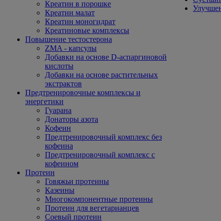
Креатин в порошке
Улучшен
Креатин малат
Креатин моногидрат
Креатиновые комплексы
Повышение тестостерона
ZMA - капсулы
Добавки на основе D-аспаргиновой
кислоты
Добавки на основе растительных
экстрактов
Предтренировочные комплексы и
энергетики
Гуарана
Донаторы азота
Кофеин
Предтренировочный комплекс без
кофеина
Предтренировочный комплекс с
кофеином
Протеин
Говяжьи протеины
Казеины
Многокомпонентные протеины
Протеин для вегетарианцев
Соевый протеин