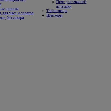
Пояс для тяжелой
а
атлетики
кие сиропы
Таблетницы
 для мяса и салатов
Шейкеры
ад без сахара