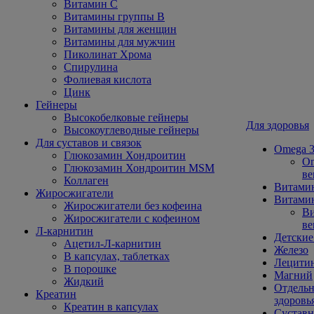
Витамин С
Витамины группы В
Витамины для женщин
Витамины для мужчин
Пиколинат Хрома
Спирулина
Фолиевая кислота
Цинк
Гейнеры
Высокобелковые гейнеры
Для здоровья
Высокоуглеводные гейнеры
Для суставов и связок
Omega 3
Глюкозамин Хондроитин
Om
Глюкозамин Хондроитин MSM
ве
Коллаген
Витами
Жиросжигатели
Витамин
Жиросжигатели без кофеина
Ви
Жиросжигатели с кофеином
ве
Л-карнитин
Детские
Ацетил-Л-карнитин
Железо
В капсулах, таблетках
Лецити
В порошке
Магний
Жидкий
Отдельн
Креатин
здоровь
Креатин в капсулах
Сустав