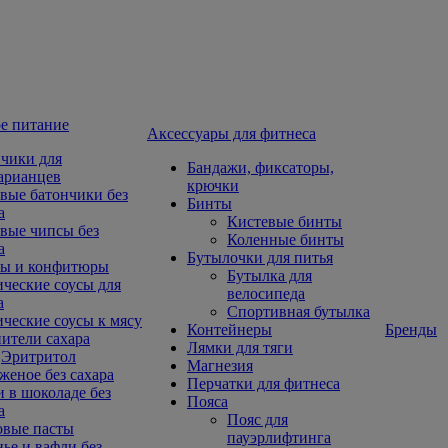
е питание
Aксессуары для фитнеса
чики для
Бандажи, фиксаторы,
арианцев
крючки
вые батончики без
Бинты
а
Кистевые бинты
вые чипсы без
Коленные бинты
а
Бутылочки для питья
ы и конфитюры
Бутылка для
ческие соусы для
велосипеда
а
Спортивная бутылка
ческие соусы к мясу
Контейнеры
Бренды
ители сахара
Лямки для тяги
Эритритол
Магнезия
еное без сахара
Перчатки для фитнеса
 в шоколаде без
Пояса
а
Пояс для
овые пасты
пауэрлифтинга
ье и вафли без