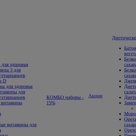
Диетическо
Батон
вегет
Белко
 для здоровья
сахар
ega 3 для
Белко
гетарианцев
сахар
н D
Джем
ы для здоровья
Диети
тамины для
салат
Акции
гетарианцев
КОМБО наборы -
Диети
 витамины
15%
Замен
н
Морож
Орехи
ые витамины для
сахар
я
Орех
ники
Печен