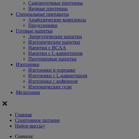
Сывороточные протеины
Яичные протеины
Специальные препараты
Анаболические комплексы
Предсонники
Готовые напитки
Энергетические напитки
Изотонические напитки
Напитки с BCAA
Напитки с L-карнитином
Протеиновые напитки
Изотоники
Изотоники в порошке
Изотоники с L-карнитином
Изотоники с кофеином
Изотонические гели
Мелатонин
Главная
Спортивное питание
Набор массы
×
Сначала: