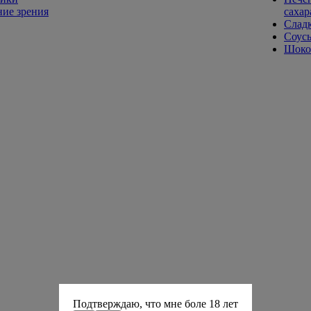
ие зрения
сахар
Слад
Соусы
Шокол
Подтверждаю, что мне боле 18 лет