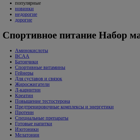
популярные
новинки
недорогие
дорогие
Спортивное питание Набор м
Аминокислоты
BCAA
Батончики
Спортивные витамины
Гейнеры
Для суставов и связок
Жиросжигатели
Л-карнитин
Креатин
Повышение тестостерона
Предтренировочные комплексы и энергетики
Протеин
Специальные препараты
Готовые напитки
Изотоники
Мелатонин