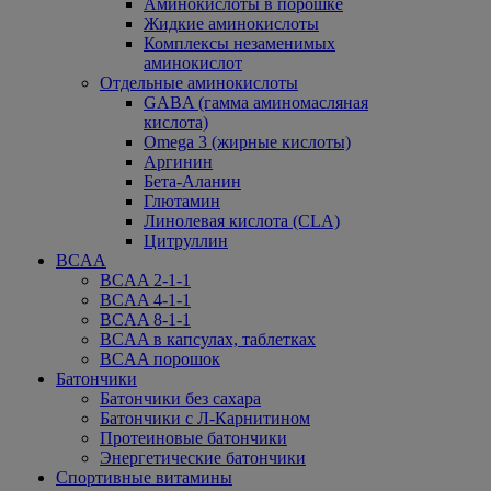
Аминокислоты в порошке
Жидкие аминокислоты
Комплексы незаменимых
аминокислот
Отдельные аминокислоты
GABA (гамма аминомасляная
кислота)
Omega 3 (жирные кислоты)
Аргинин
Бета-Аланин
Глютамин
Линолевая кислота (CLA)
Цитруллин
BCAA
BCAA 2-1-1
BCAA 4-1-1
BCAA 8-1-1
BCAA в капсулах, таблетках
BCAA порошок
Батончики
Батончики без сахара
Батончики с Л-Карнитином
Протеиновые батончики
Энергетические батончики
Спортивные витамины