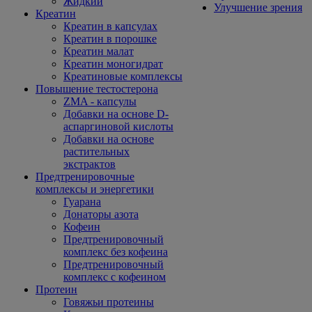
Жидкий
Улучшение зрения
Креатин
Креатин в капсулах
Креатин в порошке
Креатин малат
Креатин моногидрат
Креатиновые комплексы
Повышение тестостерона
ZMA - капсулы
Добавки на основе D-
аспаргиновой кислоты
Добавки на основе
растительных
экстрактов
Предтренировочные
комплексы и энергетики
Гуарана
Донаторы азота
Кофеин
Предтренировочный
комплекс без кофеина
Предтренировочный
комплекс с кофеином
Протеин
Говяжьи протеины