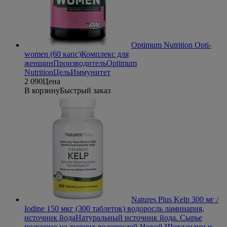
Optimum Nutrition Opti-
women (60 капс)
Комплекс для
женщин
Производитель
Optimum
Nutrition
Цель
Иммунитет
2 090
Цена
В корзину
Быстрый заказ
Natures Plus Kelp 300 мг /
Iodine 150 мкг (300 таблеток) водоросль ламинария,
источник йода
Натуральный источник йода. Сырье
получено из лучших водорослей Новой Шотландии и