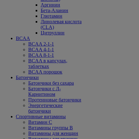
Аргинин
Бета-Аланин
Глютамин
Линолевая кислота
(CLA)
Цитруллин
BCAA
BCAA 2-1-1
BCAA 4-1-1
BCAA 8-1-1
BCAA в капсулах,
таблетках
BCAA порошок
Батончики
Батончики без сахара
Батончики с Л-
Карнитином
Протеиновые батончики
Энергетические
батончики
Спортивные витамины
Витамин С
Витамины группы В
Витамины для женщин
Витамины для мужчин