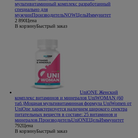
мультивитаминный комплекс разработанный
специально для
мужчин
Производитель
NOW
Цель
Иммунитет
2 890
Цена
В корзину
Быстрый заказ
UniONE Женский
комплекс витаминов и минералов UniWOMAN (60
таб.)
Мощная мультивитаминная формула UniWomen от
UniOne характеризуется наличием широкого спектра
питательных веществ в составе: 25 витаминов и
минералов.
Производитель
UniONE
Цель
Иммунитет
792
Цена
В корзину
Быстрый заказ