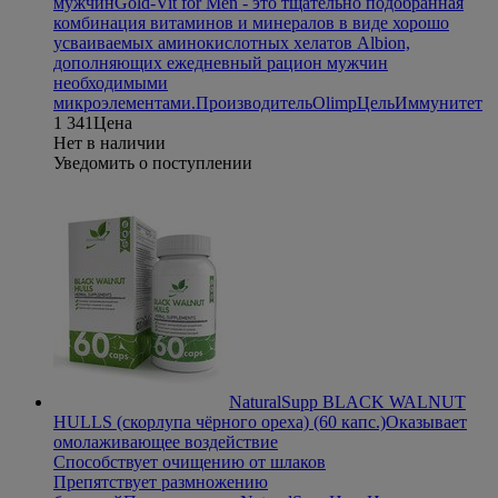
мужчин
Gold-Vit for Men - это тщательно подобранная
комбинация витаминов и минералов в виде хорошо
усваиваемых аминокислотных хелатов Albion,
дополняющих ежедневный рацион мужчин
необходимыми
микроэлементами.
Производитель
Olimp
Цель
Иммунитет
1 341
Цена
Нет в наличии
Уведомить о поступлении
NaturalSupp BLACK WALNUT
HULLS (скорлупа чёрного ореха) (60 капс.)
Оказывает
омолаживающее воздействие
Способствует очищению от шлаков
Препятствует размножению