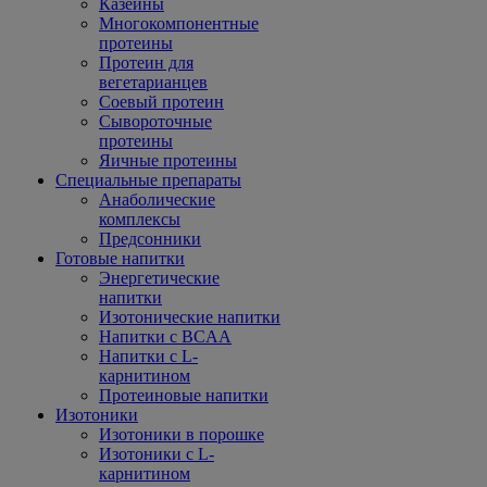
Казеины
Многокомпонентные
протеины
Протеин для
вегетарианцев
Соевый протеин
Сывороточные
протеины
Яичные протеины
Специальные препараты
Анаболические
комплексы
Предсонники
Готовые напитки
Энергетические
напитки
Изотонические напитки
Напитки с BCAA
Напитки с L-
карнитином
Протеиновые напитки
Изотоники
Изотоники в порошке
Изотоники с L-
карнитином