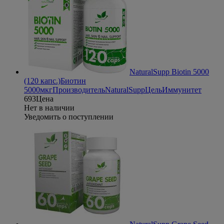
NaturalSupp Biotin 5000
(120 капс.)
Биотин
5000мкг
Производитель
NaturalSupp
Цель
Иммунитет
693
Цена
Нет в наличии
Уведомить о поступлении