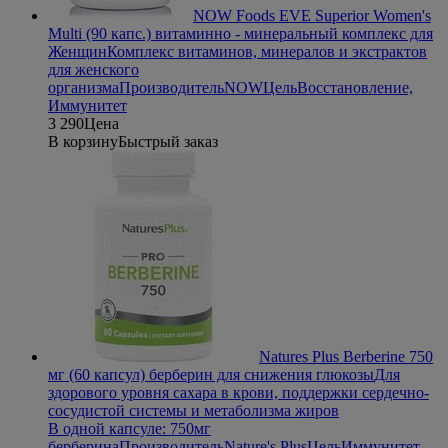
NOW Foods EVE Superior Women's
Multi (90 капс.) витаминно - минеральный комплекс для
Женщин
Комплекс витаминов, минералов и экстрактов
для женского
организма
Производитель
NOW
Цель
Восстановление,
Иммунитет
3 290
Цена
В корзину
Быстрый заказ
Natures Plus Berberine 750
мг (60 капсул) берберин для снижения глюкозы
Для
здорового уровня сахара в крови, поддержки сердечно-
сосудистой системы и метаболизма жиров
В одной капсуле: 750мг
берберина
Производитель
Nature's Plus
Цель
Иммунитет