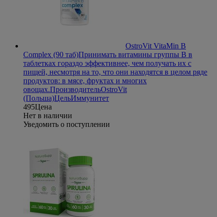
OstroVit VitaMin B
Complex (90 таб)
Принимать витамины группы B в
таблетках гораздо эффективнее, чем получать их с
пищей, несмотря на то, что они находятся в целом ряде
продуктов: в мясе, фруктах и многих
овощах.
Производитель
OstroVit
(Польша)
Цель
Иммунитет
495
Цена
Нет в наличии
Уведомить о поступлении