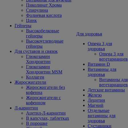
Пиколинат Хрома
Спирулина
Фолиевая кислота
Цинк
Гейнеры
Высокобелковые
Для здоровья
гейнеры
Высокоуглеводные
Omega 3 для
гейнеры
здоровья
Для суставов и связок
Omega 3 для
Глюкозамин
вегетарианцев
Хондроитин
Витамин D
Глюкозамин
Витамины для
Хондроитин MSM
здоровья
Коллаген
Витамины для
Жиросжигатели
вегетарианцев
Жиросжигатели без
Детские витамины
кофеина
Железо
Жиросжигатели с
Лецитин
кофеином
Магний
Л-карнитин
Отдельные
Ацетил-Л-карнитин
витамины для
В капсулах, таблетках
здоровья
В порошке
Суставники