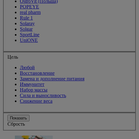
OstroVit (Польша)
POPEYE
real pharm
Rule 1
Solaray
Solgar
SportLine
UniONE
Цель
Любой
Восстановление
Замена и дополнение питания
Иммунитет
Набор массы
Сила и выносливость
Снижение веса
Показать
Сбрость