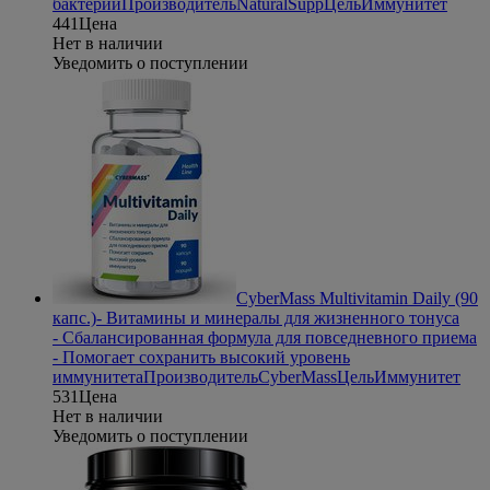
бактерий
Производитель
NaturalSupp
Цель
Иммунитет
441
Цена
Нет в наличии
Уведомить о поступлении
CyberMass Multivitamin Daily (90
капс.)
- Витамины и минералы для жизненного тонуса
- Сбалансированная формула для повседневного приема
- Помогает сохранить высокий уровень
иммунитета
Производитель
CyberMass
Цель
Иммунитет
531
Цена
Нет в наличии
Уведомить о поступлении