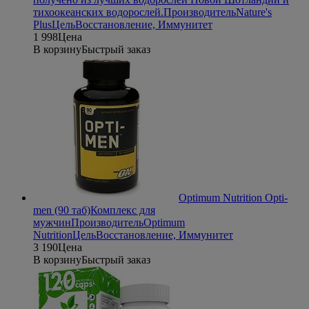
тихоокеанских водорослей.
Производитель
Nature's
Plus
Цель
Восстановление, Иммунитет
1 998
Цена
В корзину
Быстрый заказ
Optimum Nutrition Opti-
men (90 таб)
Комплекс для
мужчин
Производитель
Optimum
Nutrition
Цель
Восстановление, Иммунитет
3 190
Цена
В корзину
Быстрый заказ