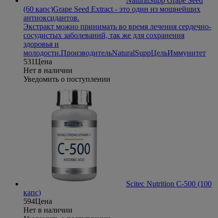
NaturalSupp Grape Seed
(60 капс)
Grape Seed Extract - это один из мощнейших
антиоксидантов.
Экстракт можно принимать во время лечения сердечно-
сосудистых заболеваний, так же для сохранения
здоровья и
молодости.
Производитель
NaturalSupp
Цель
Иммунитет
531
Цена
Нет в наличии
Уведомить о поступлении
Scitec Nutrition C-500 (100
капс)
594
Цена
Нет в наличии