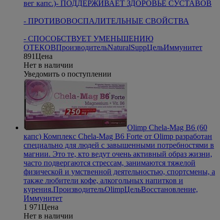
вег капс.)
- ПОДДЕРЖИВАЕТ ЗДОРОВЬЕ СУСТАВОВ
- ПРОТИВОВОСПАЛИТЕЛЬНЫЕ СВОЙСТВА
- СПОСОБСТВУЕТ УМЕНЬШЕНИЮ
ОТЕКОВ
Производитель
NaturalSupp
Цель
Иммунитет
891
Цена
Нет в наличии
Уведомить о поступлении
Olimp Chela-Mag B6 (60
капс)
Комплекс Chela-Mag B6 Forte от Olimp разработан
специально для людей с завышенными потребностями в
магнии. Это те, кто ведут очень активный образ жизни,
часто подвергаются стрессам, занимаются тяжелой
физической и умственной деятельностью, спортсмены, а
также любители кофе, алкогольных напитков и
курения.
Производитель
Olimp
Цель
Восстановление,
Иммунитет
1 971
Цена
Нет в наличии