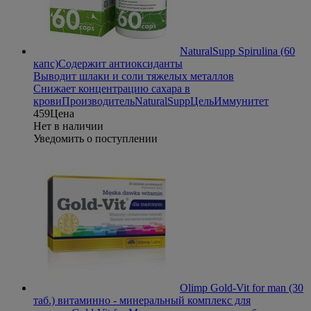
NaturalSupp Spirulina (60
капс)
Содержит антиоксиданты
Выводит шлаки и соли тяжелых металлов
Снижает концентрацию сахара в
крови
Производитель
NaturalSupp
Цель
Иммунитет
459
Цена
Нет в наличии
Уведомить о поступлении
Olimp Gold-Vit for man (30
таб.) витаминно - минеральный комплекс для