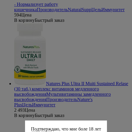
- Нормализует работу
кишечника
Производитель
NaturalSupp
Цель
Иммунитет
594
Цена
В корзину
Быстрый заказ
Natures Plus Ultra II Muiti Sustained Relase
(30 таб.) комплекс витаминов медленного
высвобождения
Мультивитамины замедленного
высвобождения
Производитель
Nature's
Plus
Цель
Иммунитет
2 493
Цена
В корзину
Быстрый заказ
Подтверждаю, что мне боле 18 лет