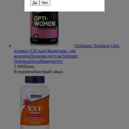
Да
Нет
Optimum Nutrition Opti-
women (120 капс)
Комплекс для
женщин
Производитель
Optimum
Nutrition
Цель
Иммунитет
3 090
Цена
В корзину
Быстрый заказ