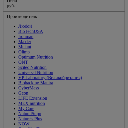
Цена
руб.
Производитель
Любой
BioTechUSA
Ironman
Maxler
Mutant
Olimp
Optimum Nutrition
QNT
Scitec Nutrition
Universal Nutrition
VP Laboratory (Великобритания)
Biohacking Mantra
CyberMass
Geon
LIFE Extension
MEX nutrition
My Care
NaturalSupp
Nature's Plus
NOW