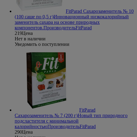
FitParad Сахарозаменитель № 10
(100 саше по 0,5 г)
Инновационный низкокалорийный
заменитель сахара на основе природных
компонентов.
Производитель
FitParad
219
Цена
Нет в наличии
Уведомить о поступлении
FitParad
Сахарозаменитель № 7 (200 г)
Новый тип природного
подсластителя с минимальной
калорийностью
Производитель
FitParad
290
Цена