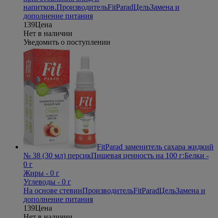
напитков.
Производитель
FitParad
Цель
Замена и
дополнение питания
139
Цена
Нет в наличии
Уведомить о поступлении
FitParad заменитель сахара жидкий
№ 38 (30 мл) персик
Пищевая ценность на 100 г:Белки -
0 г
Жиры - 0 г
Углеводы - 0 г
На основе стевии
Производитель
FitParad
Цель
Замена и
дополнение питания
139
Цена
Нет в наличии