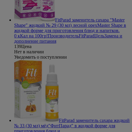
FitParad заменитель сахара "Master
Shape" жидкий № 29 (30 мл) лесной орех
Master Shape в
жидкой форме для приготовления блюд и напитков.
0 кКал на 100гр!
Производитель
FitParad
Цель
Замена и
дополнение питания
139
Цена
Нет в наличии
Уведомить о поступлении
FitParad заменитель сахара жидкий
№ 33 (30 мл) мёд
"ФитПарад" в жидкой форме для
приготовления блюд и