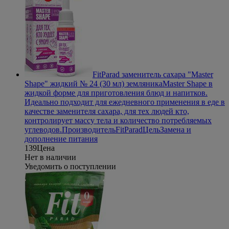
FitParad заменитель сахара "Master
Shape" жидкий № 24 (30 мл) земляника
Master Shape в
жидкой форме для приготовления блюд и напитков.
Идеально подходит для ежедневного применения в еде в
качестве заменителя сахара, для тех людей кто,
контролирует массу тела и количество потребляемых
углеводов.
Производитель
FitParad
Цель
Замена и
дополнение питания
139
Цена
Нет в наличии
Уведомить о поступлении