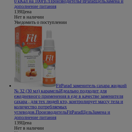
0 кКал на 100гр.!
Производитель
FitParad
Цель
Замена и
дополнение питания
139
Цена
Нет в наличии
Уведомить о поступлении
FitParad заменитель сахара жидкий
№ 32 (30 мл) карамель
Идеально подходит для
ежедневного применения в еде в качестве заменителя
сахара , для тех людей кто, контролирует массу тела и
количество потребляемых
углеводов.
Производитель
FitParad
Цель
Замена и
дополнение питания
139
Цена
Нет в наличии