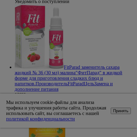
Уведомить о поступлении
FitParad заменитель сахара
жидкий № 36 (30 мл) малина
"ФитПарад" в жидкой
форме для приготовления сладких блюд и
напитков.
Производитель
FitParad
Цель
Замена и
дополнение питания
139
Цена
Нет в наличии
Мы используем cookie-файлы для анализа
Уведомить о поступлении
трафика и улучшения работы сайта. Продолжая
Принять
использовать сайт, вы соглашаетесь с нашей
политикой конфиденциальности