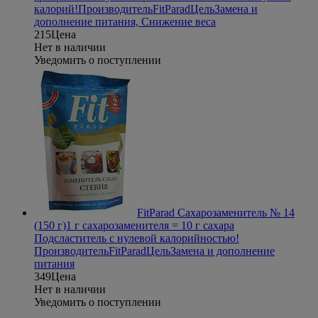
калорий!
Производитель
FitParad
Цель
Замена и
дополнение питания, Снижение веса
215
Цена
Нет в наличии
Уведомить о поступлении
FitParad Сахарозаменитель № 14
(150 г)
1 г сахарозаменителя = 10 г сахара
Подсластитель с нулевой калорийностью!
Производитель
FitParad
Цель
Замена и дополнение
питания
349
Цена
Нет в наличии
Уведомить о поступлении