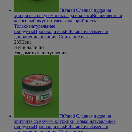
FitParad Сладкая пудра на
эритрите со вкусом шоколада и кокоса
Великолепный
кокосовый вкус и нулевая калорийность
Только натуральные
продукты
Производитель
FitParad
Цель
Замена и
дополнение питания, Снижение веса
239
Цена
Нет в наличии
Уведомить о поступлении
FitParad Сладкая пудра на
эритрите со вкусом клубники
Только натуральные
продукты
Производитель
FitParad
Цель
Замена и
дополнение питания, Снижение веса