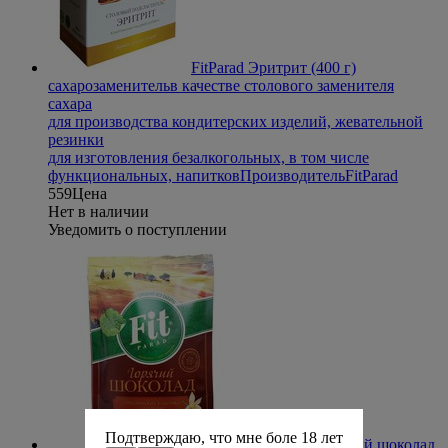
FitParad Эритрит (400 г)
сахарозаменитель
в качестве столового заменителя
сахара
для производства кондитерских изделий, жевательной
резинки
для изготовления безалкогольных, в том числе
функциональных, напитков
Производитель
FitParad
559
Цена
Нет в наличии
Уведомить о поступлении
Подтверждаю, что мне боле 18 лет
FitParad Горячий шоколад