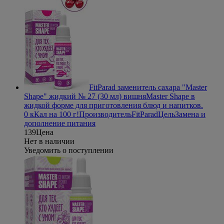
FitParad заменитель сахара "Master
Shape" жидкий № 27 (30 мл) вишня
Master Shape в
жидкой форме для приготовления блюд и напитков.
0 кКал на 100 г!
Производитель
FitParad
Цель
Замена и
дополнение питания
139
Цена
Нет в наличии
Уведомить о поступлении