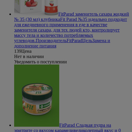
FitParad заменитель сахара жидкий
№ 35 (30 мл) клубника
Fit Parad №35 идеально подходит
для ежедневного применения в еде в качестве
заменителя сахара, для тех людей кто, контролирует
массу тела и количество потребляемых
углеводов.
Производитель
FitParad
Цель
Замена и
дополнение питания
139
Цена
Нет в наличии
Уведомить о поступлении
FitParad Сладкая пудра на
эритрите со вкусом карамели
великолепный вкус и 0