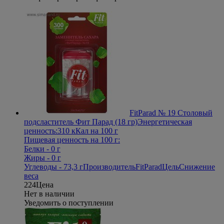
FitParad № 19 Столовый
подсластитель Фит Парад (18 гр)
Энергетическая
ценность:310 кКал на 100 г
Пищевая ценность на 100 г:
Белки - 0 г
Жиры - 0 г
Углеводы - 73,3 г
Производитель
FitParad
Цель
Снижение
веса
224
Цена
Нет в наличии
Уведомить о поступлении