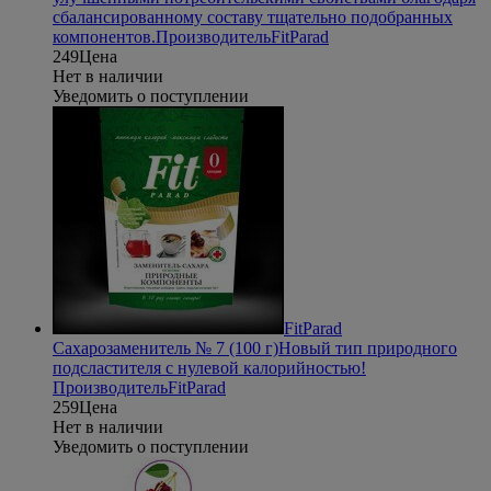
сбалансированному составу тщательно подобранных
компонентов.
Производитель
FitParad
249
Цена
Нет в наличии
Уведомить о поступлении
FitParad
Сахарозаменитель № 7 (100 г)
Новый тип природного
подсластителя с нулевой калорийностью!
Производитель
FitParad
259
Цена
Нет в наличии
Уведомить о поступлении