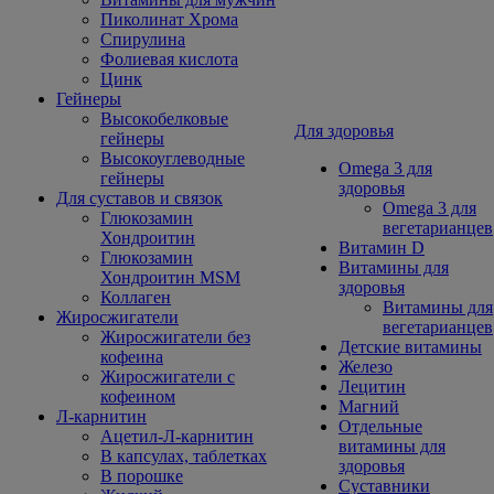
Пиколинат Хрома
Спирулина
Фолиевая кислота
Цинк
Гейнеры
Высокобелковые
Для здоровья
гейнеры
Высокоуглеводные
Omega 3 для
гейнеры
здоровья
Для суставов и связок
Omega 3 для
Глюкозамин
вегетарианцев
Хондроитин
Витамин D
Глюкозамин
Витамины для
Хондроитин MSM
здоровья
Коллаген
Витамины для
Жиросжигатели
вегетарианцев
Жиросжигатели без
Детские витамины
кофеина
Железо
Жиросжигатели с
Лецитин
кофеином
Магний
Л-карнитин
Отдельные
Ацетил-Л-карнитин
витамины для
В капсулах, таблетках
здоровья
В порошке
Суставники