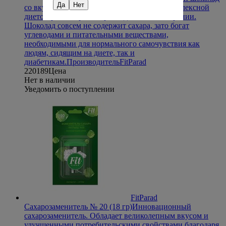
Да
Нет
со вкусом ванили (200 гр)
Подходит для комплексной
диетотерапии при сахарном диабете и ожирении.
Шоколад совсем не содержит сахара, зато богат
углеводами и питательными веществами,
необходимыми для нормального самочувствия как
людям, сидящим на диете, так и
диабетикам.
Производитель
FitParad
220
189
Цена
Нет в наличии
Уведомить о поступлении
FitParad
Сахарозаменитель № 20 (18 гр)
Инновационный
сахарозаменитель. Обладает великолепным вкусом и
улучшенными потребительскими свойствами благодаря