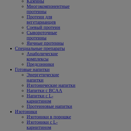
Казеины
Многокомпонентные
протеины
Протеин для
вегетарианцев
Соевый протеин
Сывороточные
протеины
Яичные протеины
Специальные препараты
Анаболические
комплексы
Предсонники
Готовые напитки
Энергетические
напитки
Изотонические напитки
Напитки с BCAA
Напитки с L-
карнитином
Протеиновые напитки
Изотоники
Изотоники в порошке
Изотоники с L-
карнитином