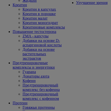
Жидкий
Улучшение зрения
Креатин
Креатин в капсулах
Креатин в порошке
Креатин малат
Креатин моногидрат
Креатиновые комплексы
Повышение тестостерона
ZMA - капсулы
Добавки на основе D-
аспаргиновой кислоты
Добавки на основе
растительных
экстрактов
Предтренировочные
комплексы и энергетики
Гуарана
Донаторы азота
Кофеин
Предтренировочный
комплекс без кофеина
Предтренировочный
комплекс с кофеином
Протеин
Говяжьи протеины