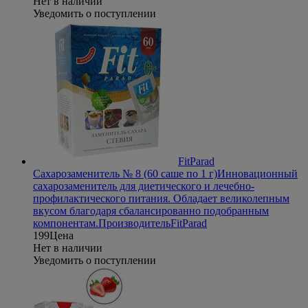
Нет в наличии
Уведомить о поступлении
FitParad
Сахарозаменитель № 8 (60 саше по 1 г)
Инновационный
сахарозаменитель для диетического и лечебно-
профилактического питания. Обладает великолепным
вкусом благодаря сбалансированно подобранным
компонентам.
Производитель
FitParad
199
Цена
Нет в наличии
Уведомить о поступлении