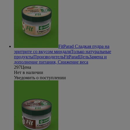
FitParad Сладкая пудра на
эритрите со вкусом миндаля
Только натуральные
продукты
Производитель
FitParad
Цель
Замена и
дополнение питания, Снижение веса
297
Цена
Нет в наличии
Уведомить о поступлении