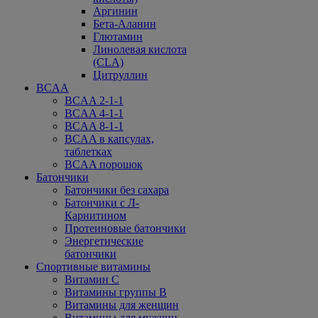
Аргинин
Бета-Аланин
Глютамин
Линолевая кислота
(CLA)
Цитруллин
BCAA
BCAA 2-1-1
BCAA 4-1-1
BCAA 8-1-1
BCAA в капсулах,
таблетках
BCAA порошок
Батончики
Батончики без сахара
Батончики с Л-
Карнитином
Протеиновые батончики
Энергетические
батончики
Спортивные витамины
Витамин С
Витамины группы В
Витамины для женщин
Витамины для мужчин